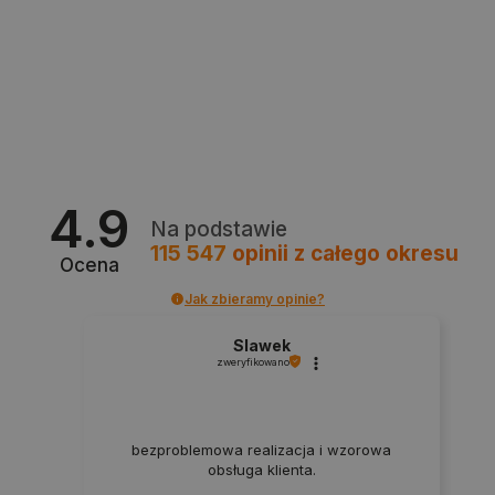
critData
botland.com.pl
4.9
Na podstawie
115 547
opinii
z całego okresu
Ocena
Jak zbieramy opinie?
Slawek
zweryfikowano
bezproblemowa realizacja i wzorowa
CookieScriptConsent
CookieScript
obsługa klienta.
botland.com.pl