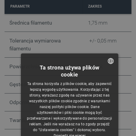
PARAMETR
ZAKRES
Średnica filamentu
1,75 mm
Tolerancja wymiarowa
+/- 0,05 mm
filamentu
Powierzchnia materiału
Połysk
Ta strona używa plików
cookie
POLISH
Gęstość
1,01 g/cm
3
Ta strona korzysta z plików cookie, aby zapewnić
CZECH
lepszą wygodę użytkowania. Korzystając z tej
strony, wyrażasz zgodę na używanie przez nas
ENGLISH
wszystkich plików cookie zgodnie z warunkami
Odporność termiczna
90°C
naszej polityki plików cookie. Dane
GERMAN
użytkowników i pliki cookie mogą być
przetwarzane i wykorzystywane do personalizacji
Twardość Shore'a
74D
reklam. Jeśli nie wyrażasz na to zgody przejdź
do "Ustawienia cookies" i dokonaj wyboru.
Dowiedz się więcej