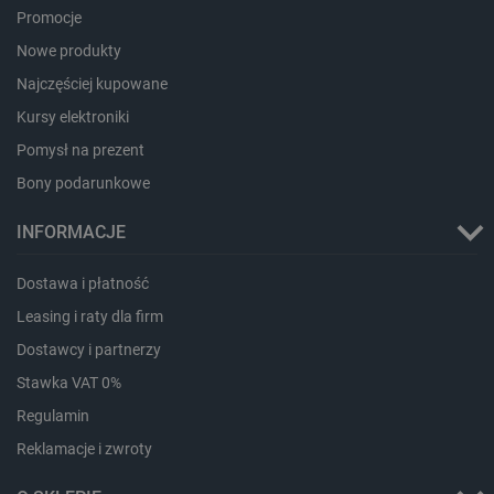
Promocje
critAccountId
botland.com.pl
Nowe produkty
Najczęściej kupowane
Kursy elektroniki
Pomysł na prezent
Bony podarunkowe
INFORMACJE
Dostawa i płatność
Leasing i raty dla firm
Storage declaration
Dostawcy i partnerzy
Storage
Stawka VAT 0%
Nazwa
Opis
type
Regulamin
_uetvid_exp
Pamięć
lokalna
Reklamacje i zwroty
dlapi_ucp
Pamięć
lokalna