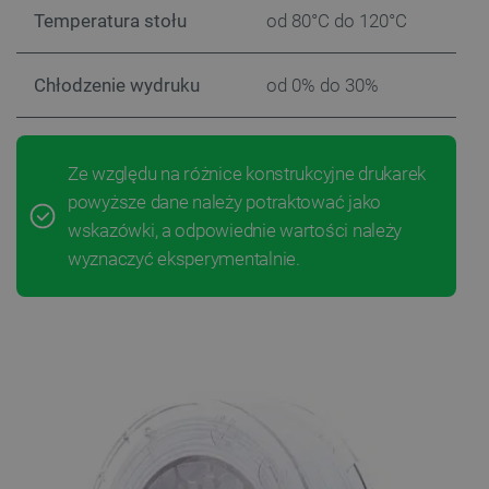
Temperatura stołu
od
80
°C
do 120°C
Chłodzenie wydruku
od 0% do 30%
Ze względu na różnice konstrukcyjne drukarek
powyższe dane należy potraktować jako
wskazówki, a odpowiednie wartości należy
wyznaczyć eksperymentalnie.