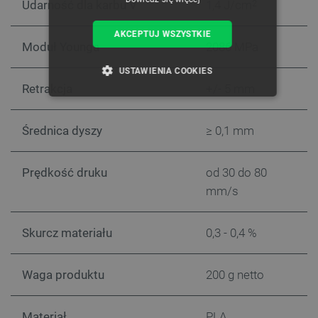
Udarność dla karbu V
1,4 J/cm
2
AKCEPTUJ WSZYSTKIE
Moduł Younga
2086 MPa
USTAWIENIA COOKIES
Retrakcja
+/- 5 mm
NIEZBĘDNE
WYDAJNOŚĆ
Średnica dyszy
≥ 0,1 mm
TARGETOWANIE
FUNKCJONALNOŚĆ
Prędkość druku
od 30 do 80
mm/s
Skurcz materiału
0,3 - 0,4 %
Niezbędne
Wydajność
Targetowanie
Funkcjonalność
Waga produktu
200 g netto
Niezbędne pliki cookie umożliwiają korzystanie z
podstawowych funkcji strony internetowej, takich
jak logowanie użytkownika i zarządzanie kontem.
Materiał
PLA
Bez niezbędnych plików cookie nie można