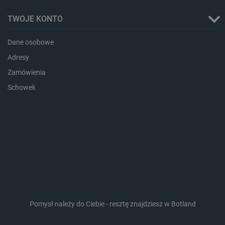
_gcl_ls
Pamięć
lokalna
TWOJE KONTO
_smps
Pamięć
lokalna
Dane osobowe
luigis.env.v2.159265-
Pamięć
182023
sesji
Adresy
_uetsid_exp
Pamięć
Zamówienia
lokalna
Schowek
_uetsid
Pamięć
lokalna
_smsp-r-65208
Pamięć
lokalna
cartSkuToUrl
Pamięć
lokalna
lastExternalReferrerTime
Pamięć
lokalna
smsr
Pamięć
lokalna
Pomysł należy do Ciebie - resztę znajdziesz w Botland