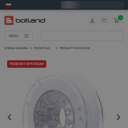
Wyślemy w poniedziałek
0
MENU
STRONA GŁÓWNA
POZOSTAŁE
PRODUKTY WYCOFANE
PRODUKT WYCOFANY