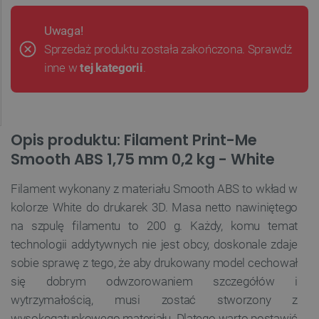
Uwaga!
Sprzedaż produktu została zakończona. Sprawdź
inne w
tej kategorii
.
Opis produktu: Filament Print-Me
Smooth ABS 1,75 mm 0,2 kg - White
Filament wykonany z materiału Smooth ABS to wkład w
kolorze White
do drukarek 3D. Masa netto nawiniętego
na szpulę filamentu to 200 g
. Każdy, komu temat
technologii addytywnych nie jest obcy, doskonale zdaje
sobie sprawę z tego, że aby drukowany model cechował
się dobrym odwzorowaniem szczegółów i
wytrzymałością, musi zostać stworzony z
wysokogatunkowego materiału. Dlatego warto postawić