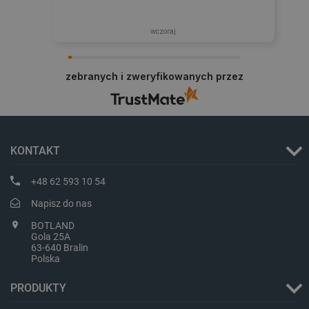
wczoraj
zebranych i zweryfikowanych przez
LaVisitorId_Ym90bGFuZC5sYWRlc2suY29tLw
.botland.com.pl
KONTAKT
+48 62 593 10 54
Napisz do nas
critCartData
botland.com.pl
BOTLAND
Gola 25A
63-640 Bralin
Polska
PRODUKTY