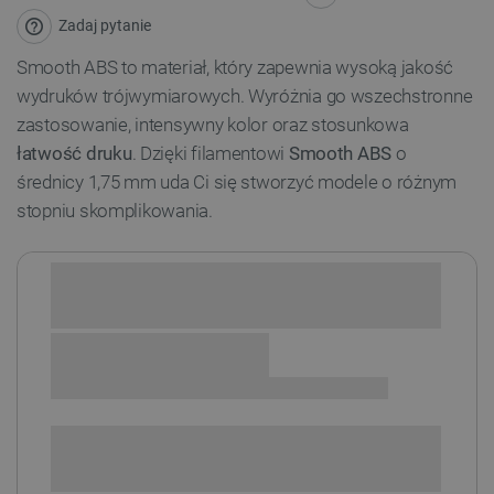
Zadaj pytanie
Smooth ABS to materiał, który zapewnia wysoką jakość
wydruków trójwymiarowych. Wyróżnia go wszechstronne
zastosowanie, intensywny kolor oraz stosunkowa
łatwość druku
. Dzięki filamentowi
Smooth ABS
o
średnicy
1,75 mm
uda Ci się stworzyć modele o różnym
stopniu skomplikowania.
Sprawdź opcje płatności i finansowania:
SPRAWDŹ ILOŚĆ