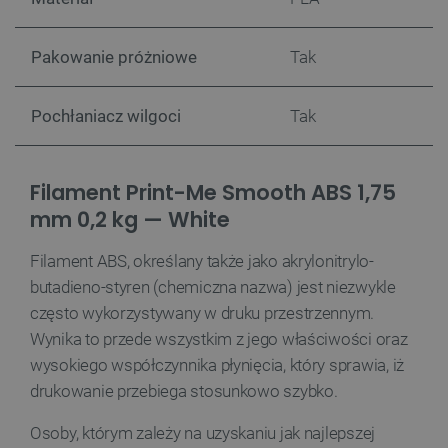
prawidłowo korzystać ze strony internetowej.
Provider /
Nazwa
Pakowanie próżniowe
Tak
Domena
PrestaShop-[abcdef0123456789]{32}
.botland.com.pl
Pochłaniacz wilgoci
Tak
_lb
.botland.com.pl
Filament Print-Me Smooth ABS 1,75
mm 0,2 kg — White
Filament ABS, określany także jako akrylonitrylo-
butadieno-styren (chemiczna nazwa) jest niezwykle
często wykorzystywany w druku przestrzennym.
Wynika to przede wszystkim z jego właściwości oraz
wysokiego współczynnika płynięcia, który sprawia, iż
Polityce prywatności Google
drukowanie przebiega stosunkowo szybko.
Osoby, którym zależy na uzyskaniu jak najlepszej
VISITOR_PRIVACY_METADATA
YouTube