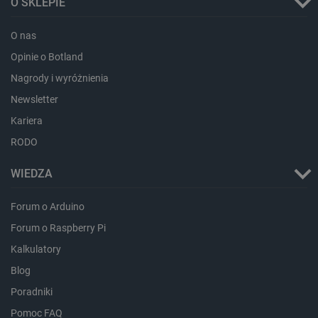
O SKLEPIE
_cltk
Pamięć
sesji
O nas
smforms
Pamięć
Opinie o Botland
lokalna
Nagrody i wyróżnienia
_smvc
Pamięć
lokalna
Newsletter
lbx_ac_easystorage
Pamięć
sesji
Kariera
dlapi_consent
Pamięć
RODO
lokalna
_uetvid
Pamięć
WIEDZA
lokalna
_smsps
Pamięć
Forum o Arduino
lokalna
Forum o Raspberry Pi
lastExternalReferrer
Pamięć
lokalna
Kalkulatory
ea_lu_ts
Pamięć
Blog
lokalna
Poradniki
ea_gu_ts
Pamięć
lokalna
Pomoc FAQ