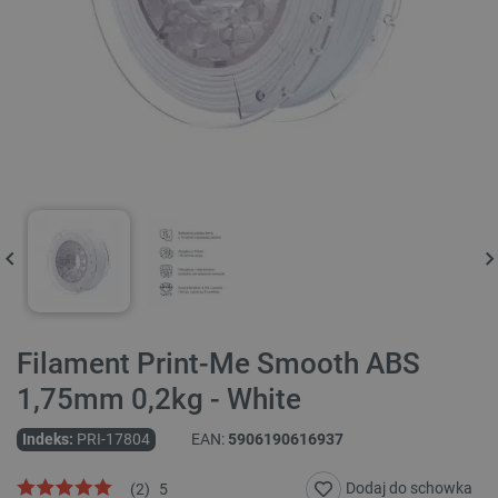
Filament Print-Me Smooth ABS
1,75mm 0,2kg - White
Indeks:
PRI-17804
EAN:
5906190616937
Dodaj do schowka
(
2
)
5