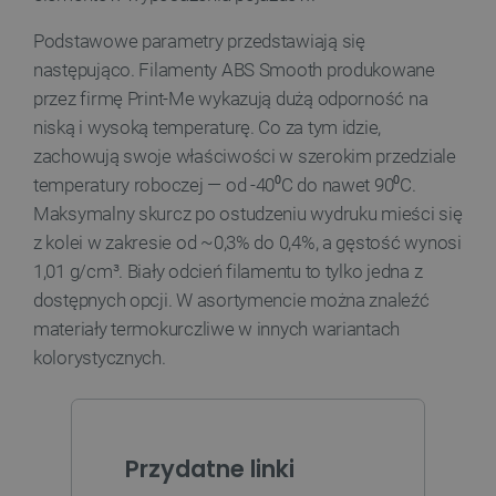
Podstawowe parametry przedstawiają się
następująco. Filamenty ABS Smooth produkowane
__cf_bm
Cloudflare Inc.
przez firmę Print-Me wykazują dużą odporność na
.webshopapp.com
niską i wysoką temperaturę. Co za tym idzie,
zachowują swoje właściwości w szerokim przedziale
temperatury roboczej — od -40⁰C do nawet 90⁰C.
Maksymalny skurcz po ostudzeniu wydruku mieści się
z kolei w zakresie od ~0,3% do 0,4%, a gęstość wynosi
1,01 g/cm³. Biały odcień filamentu to tylko jedna z
dostępnych opcji. W asortymencie można znaleźć
materiały termokurczliwe w innych wariantach
PHPSESSID
PHP.net
botland.com.pl
kolorystycznych.
Przydatne linki