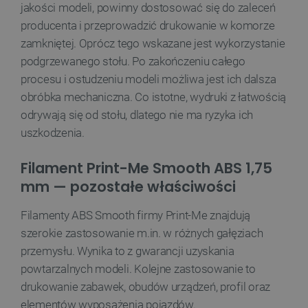
.youtube.com
jakości modeli, powinny dostosować się do zaleceń
producenta i przeprowadzić drukowanie w komorze
zamkniętej. Oprócz tego wskazane jest wykorzystanie
podgrzewanego stołu. Po zakończeniu całego
procesu i ostudzeniu modeli możliwa jest ich dalsza
obróbka mechaniczna. Co istotne, wydruki z łatwością
odrywają się od stołu, dlatego nie ma ryzyka ich
uszkodzenia.
Filament Print-Me Smooth ABS 1,75
mm — pozostałe właściwości
__cf_bm
Cloudflare Inc.
Filamenty ABS Smooth firmy Print-Me znajdują
.inpost.pl
szerokie zastosowanie m.in. w różnych gałęziach
przemysłu. Wynika to z gwarancji uzyskania
powtarzalnych modeli. Kolejne zastosowanie to
drukowanie zabawek, obudów urządzeń, profil oraz
elementów wyposażenia pojazdów.