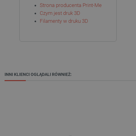
Strona producenta Print-Me
Czym jest druk 3D
Filamenty w druku 3D
_smvs
.botland.com.pl
INNI KLIENCI OGLĄDALI RÓWNIEŻ:
LaSID
Quality Unit LLC
botland.com.pl