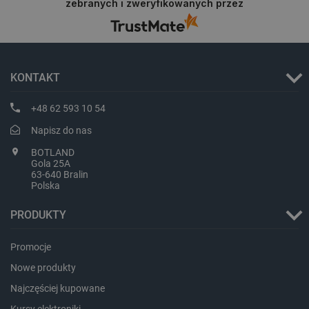
zebranych i zweryfikowanych przez
KONTAKT
+48 62 593 10 54
LaVisitorId_Ym90bGFuZC5sYWRlc2suY29tLw
.botland.com.pl
Napisz do nas
BOTLAND
Gola 25A
critCartData
botland.com.pl
63-640 Bralin
Polska
PRODUKTY
Promocje
Nowe produkty
Najczęściej kupowane
critAccountId
botland.com.pl
Kursy elektroniki