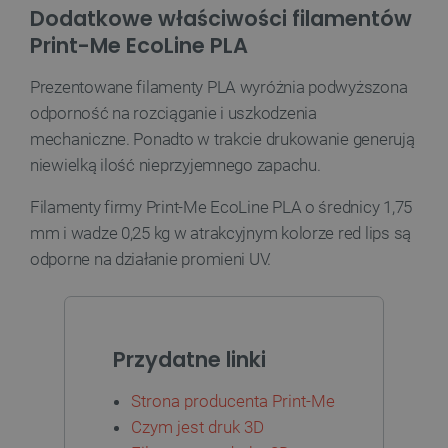
Dodatkowe właściwości filamentów
__cf_bm
Cloudflare Inc.
Print-Me EcoLine PLA
.webshopapp.com
Prezentowane filamenty PLA wyróżnia podwyższona
odporność na rozciąganie i uszkodzenia
mechaniczne. Ponadto w trakcie drukowanie generują
niewielką ilość nieprzyjemnego zapachu.
Filamenty firmy Print-Me EcoLine PLA o średnicy 1,75
mm i wadze 0,25 kg w atrakcyjnym kolorze red lips są
PHPSESSID
PHP.net
odporne na działanie promieni UV.
botland.com.pl
Przydatne linki
Strona producenta Print-Me
Czym jest druk 3D