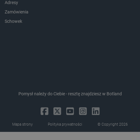
Adresy
lokalna
Zamówienia
luigis.env.v2.159265-
Pamięć
182023
sesji
Schowek
_uetsid_exp
Pamięć
lokalna
_uetsid
Pamięć
lokalna
_smsp-r-65208
Pamięć
lokalna
cartSkuToUrl
Pamięć
lokalna
lastExternalReferrerTime
Pamięć
lokalna
smsr
Pamięć
Pomysł należy do Ciebie - resztę znajdziesz w Botland
lokalna
Mapa strony
Polityka prywatności
© Copyright 2026
Provider /
Okres
Nazwa
Provider /
Domena
Okres
przechowywania
Nazwa
Opis