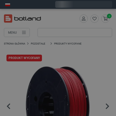
Wyślemy w poniedziałek
0
MENU
STRONA GŁÓWNA
POZOSTAŁE
PRODUKTY WYCOFANE
PRODUKT WYCOFANY