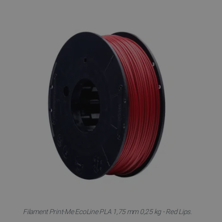
Filament Print-Me EcoLine PLA 1,75 mm 0,25 kg - Red Lips.