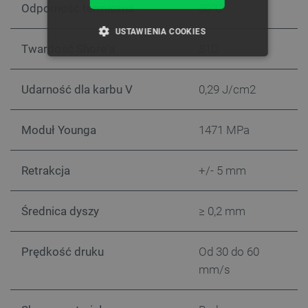
Odporność termiczna
80°C
USTAWIENIA COOKIES
Twardość Shore'a
81D
NIEZBĘDNE
WYDAJNOŚĆ
Udarność dla karbu V
0,29 J/cm2
TARGETOWANIE
FUNKCJONALNOŚĆ
Moduł Younga
1471 MPa
Retrakcja
+/- 5 mm
Niezbędne
Wydajność
Targetowanie
Średnica dyszy
≥ 0,2 mm
Funkcjonalność
Niezbędne pliki cookie umożliwiają korzystanie z
podstawowych funkcji strony internetowej, takich
Prędkość druku
Od 30 do 60
jak logowanie użytkownika i zarządzanie kontem.
mm/s
Bez niezbędnych plików cookie nie można
prawidłowo korzystać ze strony internetowej.
Provider /
Nazwa