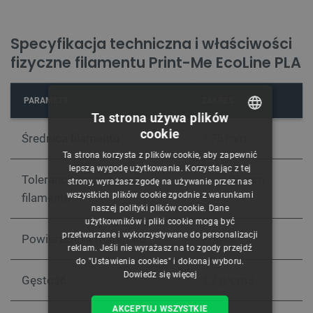
Specyfikacja techniczna i właściwości
fizyczne filamentu Print-Me EcoLine PLA
PARAMETR
ZAKRES
Ta strona używa plików
cookie
Średnica filamentu
1,75 mm
POLISH
Ta strona korzysta z plików cookie, aby zapewnić
CZECH
lepszą wygodę użytkowania. Korzystając z tej
Tolerancja wymiarowa
+/- 0,05 mm
strony, wyrażasz zgodę na używanie przez nas
ENGLISH
wszystkich plików cookie zgodnie z warunkami
filamentu
naszej polityki plików cookie. Dane
GERMAN
użytkowników i pliki cookie mogą być
przetwarzane i wykorzystywane do personalizacji
Powierzchnia materiału
Połysk
reklam. Jeśli nie wyrażasz na to zgody przejdź
do "Ustawienia cookies" i dokonaj wyboru.
Dowiedz się więcej
Gęstość
1,2 g/cm3
AKCEPTUJ WSZYSTKIE