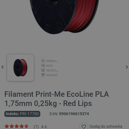
Filament Print-Me EcoLine PLA
1,75mm 0,25kg - Red Lips
Indeks:
PRI-17780
EAN:
5906190615374
Dodaj do schowka
(
7
)
4.6