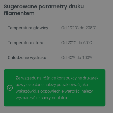
Sugerowane parametry druku
filamentem
Temperatura głowicy
Od 192°C do 208°C
Temperatura stołu
Od 20°C do 60°C
Chłodzenie wydruku
Od 40% do 100%
Ze względu na różnice konstrukcyjne drukarek
powyższe dane należy potraktować jako
wskazówki, a odpowiednie wartości należy
wyznaczyć eksperymentalnie.