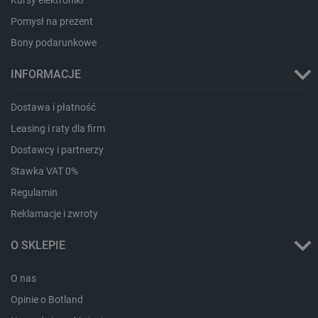
Pomysł na prezent
Bony podarunkowe
INFORMACJE
Dostawa i płatność
Leasing i raty dla firm
Dostawcy i partnerzy
Stawka VAT 0%
Storage declaration
Regulamin
Storage
Nazwa
Opis
Reklamacje i zwroty
type
_uetvid_exp
Pamięć
O SKLEPIE
lokalna
dlapi_ucp
Pamięć
lokalna
O nas
_cltk
Pamięć
Opinie o Botland
sesji