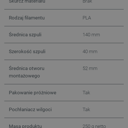
Skurcz materiału
Brak
Domena
PrestaShop-[abcdef0123456789]{32}
.botland.com.pl
Rodzaj filamentu
PLA
Średnica szpuli
140 mm
_lb
.botland.com.pl
Szerokość szpuli
40 mm
Średnica otworu
52 mm
montażowego
Pakowanie próżniowe
Tak
Polityce prywatności Google
Pochłaniacz wilgoci
Tak
VISITOR_PRIVACY_METADATA
YouTube
.youtube.com
Masa produktu
250 g netto