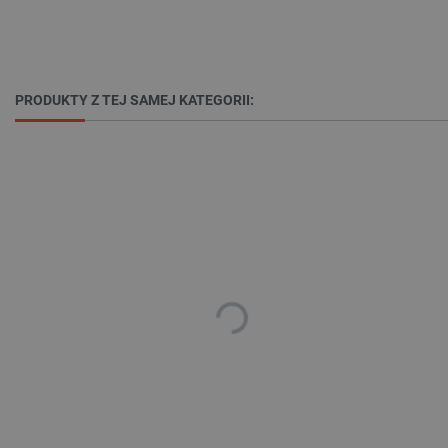
PRODUKTY Z TEJ SAMEJ KATEGORII:
isListDisplay
botland.com.pl
_lb_ccc
.botland.com.pl