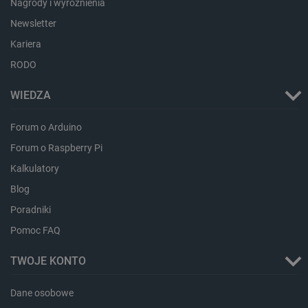
Nagrody i wyróżnienia
smforms
Pamięć
lokalna
Newsletter
_smvc
Pamięć
Kariera
lokalna
RODO
lbx_ac_easystorage
Pamięć
sesji
WIEDZA
dlapi_consent
Pamięć
lokalna
Forum o Arduino
_uetvid
Pamięć
lokalna
Forum o Raspberry Pi
_smsps
Pamięć
lokalna
Kalkulatory
lastExternalReferrer
Pamięć
Blog
lokalna
Poradniki
ea_lu_ts
Pamięć
lokalna
Pomoc FAQ
ea_gu_ts
Pamięć
lokalna
TWOJE KONTO
_gcl_ls
Pamięć
lokalna
Dane osobowe
_smps
Pamięć