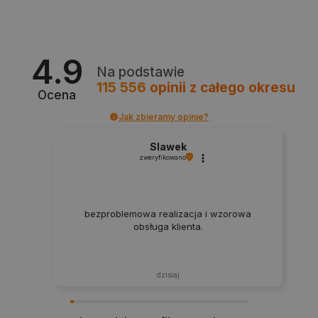
4.9
Na podstawie
115 556
opinii
z całego okresu
critData
botland.com.pl
Ocena
Jak zbieramy opinie?
Slawek
zweryfikowano
bezproblemowa realizacja i wzorowa
obsługa klienta.
CookieScriptConsent
CookieScript
botland.com.pl
dzisiaj