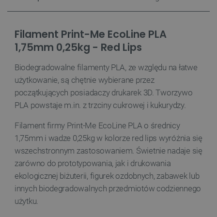
Filament Print-Me EcoLine PLA
1,75mm 0,25kg - Red Lips
Biodegradowalne filamenty PLA, ze względu na łatwe
użytkowanie, są chętnie wybierane przez
początkujących posiadaczy drukarek 3D. Tworzywo
PLA powstaje m.in. z trzciny cukrowej i kukurydzy.
__cf_bm
Cloudflare Inc.
Filament firmy Print-Me EcoLine PLA o średnicy
.inpost.pl
1,75mm i wadze 0,25kg w kolorze red lips wyróżnia się
wszechstronnym zastosowaniem. Świetnie nadaje się
zarówno do prototypowania, jak i drukowania
ekologicznej biżuterii, figurek ozdobnych, zabawek lub
innych biodegradowalnych przedmiotów codziennego
użytku.