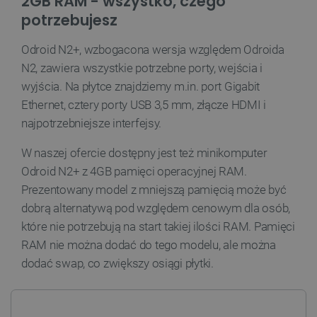
2GB RAM - wszystko, czego
potrzebujesz
_lb_ccc
.botland.com.pl
Odroid N2+, wzbogacona wersja względem Odroida
N2, zawiera wszystkie potrzebne porty, wejścia i
wyjścia. Na płytce znajdziemy m.in. port Gigabit
Ethernet, cztery porty USB 3,5 mm, złącze HDMI i
najpotrzebniejsze interfejsy.
W naszej ofercie dostępny jest też minikomputer
Odroid N2+ z 4GB pamięci operacyjnej RAM.
Prezentowany model z mniejszą pamięcią może być
dobrą alternatywą pod względem cenowym dla osób,
critData
botland.com.pl
które nie potrzebują na start takiej ilości RAM. Pamięci
RAM nie można dodać do tego modelu, ale można
dodać swap, co zwiększy osiągi płytki.