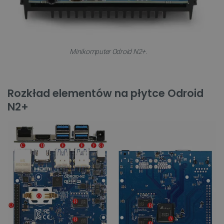
Minikomputer Odroid N2+.
Rozkład elementów na płytce Odroid
N2+