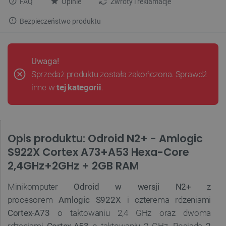
FAQ
Opinie
Zwroty i reklamacje
Bezpieczeństwo produktu
Uwaga!
Sprzedaż produktu została zakończona. Sprawdź
inne w
tej kategorii
.
Opis produktu: Odroid N2+ - Amlogic
S922X Cortex A73+A53 Hexa-Core
2,4GHz+2GHz + 2GB RAM
Minikomputer
Odroid w wersji N2+
z
procesorem
Amlogic S922X
i czterema rdzeniami
Cortex-A73
o taktowaniu 2,4 GHz oraz dwoma