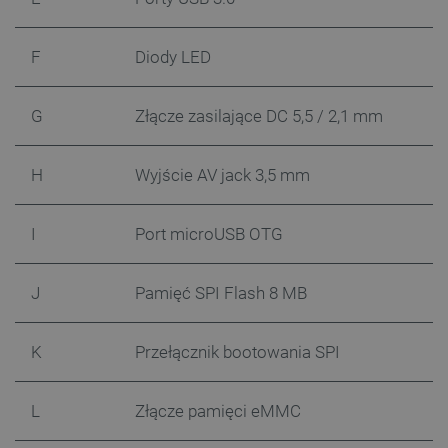
F
Diody LED
G
Złącze zasilające DC 5,5 / 2,1 mm
H
Wyjście AV jack 3,5 mm
I
Port microUSB OTG
J
Pamięć SPI Flash 8 MB
K
Przełącznik bootowania SPI
L
Złącze pamięci eMMC