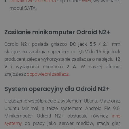
Dodatkowe akcesoria
- np. moduł
WiFi
, wyświetlacz,
moduł SATA.
Zasilanie minikomputer Odroid N2+
Odroid N2+ posiada gniazdo
DC jack 5,5 / 2,1
mm
służące do zasilania napięciem od 7,5 V do 16 V, jednak
producent zaleca wykorzystanie zasilacza o napięciu
12
V
i wydajności minimum
2 A.
W naszej ofercie
znajdziesz
odpowiedni zasilacz
.
System operacyjny dla Odroid N2+
Urządzenie współpracuje z systemem Ubuntu Mate oraz
Ununtu Minimal, a także systemem Android Pie 9.0.
Minikomputer Odroid N2+ obsługuje również
inne
systemy
do pracy jako serwer mediów, stacja gier,