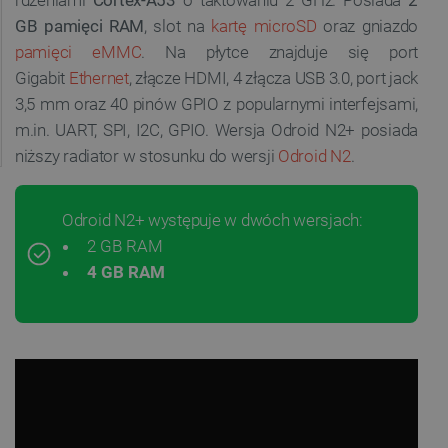
rdzeniami
Cortex-A53
o taktowaniu 2 GHz. Posiada
2
GB pamięci RAM
, slot na
kartę microSD
oraz gniazdo
pamięci eMMC
.
Na płytce znajduje się port
Gigabit
Ethernet
, złącze HDMI, 4 złącza USB 3.0, port jack
3,5 mm oraz 40 pinów GPIO z popularnymi interfejsami,
m.in. UART, SPI, I2C, GPIO. Wersja Odroid N2+ posiada
niższy radiator w stosunku do wersji
Odroid N2
.
Odroid N2+ występuje w dwóch wersjach:
2 GB RAM
4 GB RAM