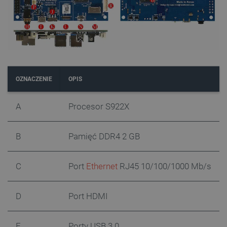
OZNACZENIE
OPIS
A
Procesor S922X
B
Pamięć DDR4 2 GB
C
Port
Ethernet
RJ45 10/100/1000 Mb/s
D
Port HDMI
E
Porty USB 3.0