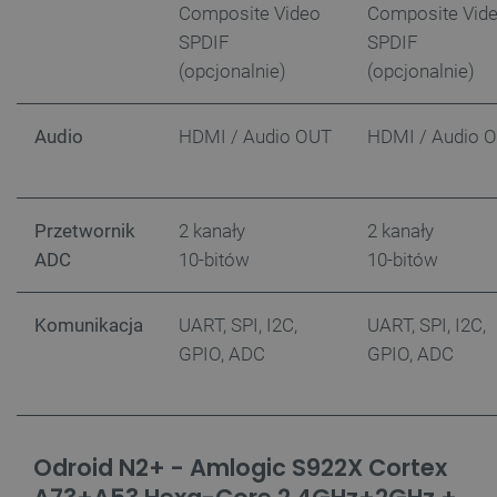
Composite Video
Composite Vid
SPDIF
SPDIF
(opcjonalnie)
(opcjonalnie)
Audio
HDMI / Audio OUT
HDMI / Audio 
Przetwornik
2 kanały
2 kanały
ADC
10-bitów
10-bitów
Komunikacja
UART, SPI, I2C,
UART, SPI, I2C,
GPIO, ADC
GPIO, ADC
_smvs
.botland.com.pl
Odroid N2+ - Amlogic S922X Cortex