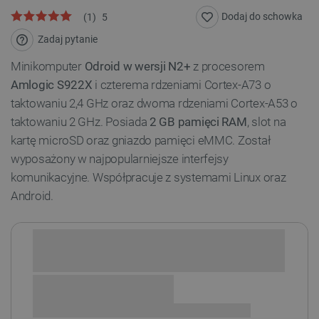
Dodaj do schowka
(
1
)
5
Zadaj pytanie
Minikomputer
Odroid w wersji N2+
z procesorem
Amlogic S922X
i czterema rdzeniami Cortex-A73 o
taktowaniu 2,4 GHz oraz dwoma rdzeniami Cortex-A53 o
taktowaniu 2 GHz. Posiada
2 GB pamięci RAM
, slot na
kartę microSD oraz gniazdo pamięci eMMC. Został
wyposażony w najpopularniejsze interfejsy
komunikacyjne. Współpracuje z systemami Linux oraz
Android.
Sprawdź opcje płatności i finansowania: