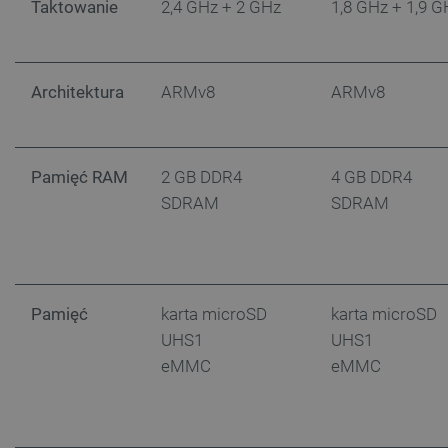
Taktowanie
2,4 GHz + 2 GHz
1,8 GHz + 1,9 G
Funkcjonalność
Niezbędne pliki cookie umożliwiają korzystanie z
podstawowych funkcji strony internetowej, takich
Architektura
ARMv8
ARMv8
jak logowanie użytkownika i zarządzanie kontem.
Bez niezbędnych plików cookie nie można
prawidłowo korzystać ze strony internetowej.
Provider /
Nazwa
Domena
Pamięć RAM
2 GB DDR4
4 GB DDR4
SDRAM
SDRAM
PrestaShop-[abcdef0123456789]{32}
.botland.com.pl
_lb
.botland.com.pl
Pamięć
karta microSD
karta microSD
UHS1
UHS1
eMMC
eMMC