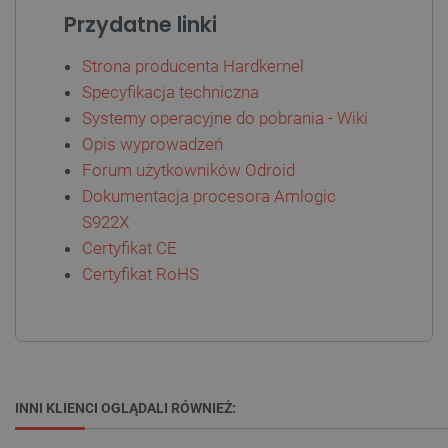
Przydatne linki
Strona producenta Hardkernel
CookieScriptConsent
CookieScript
Specyfikacja techniczna
botland.com.pl
Systemy operacyjne do pobrania - Wiki
Opis wyprowadzeń
Forum użytkowników Odroid
Dokumentacja procesora Amlogic
S922X
Certyfikat CE
Certyfikat RoHS
LaVisitorId_Ym90bGFuZC5sYWRlc2suY29tLw
.botland.com.pl
INNI KLIENCI OGLĄDALI RÓWNIEŻ:
critCartData
botland.com.pl