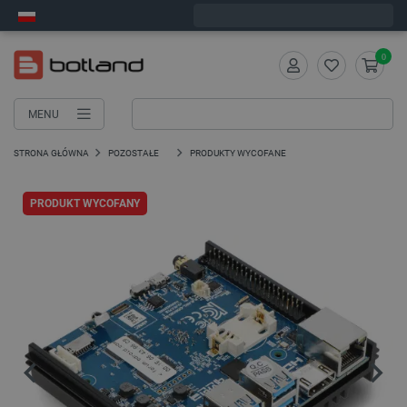
Wyślemy w poniedziałek
0
MENU
STRONA GŁÓWNA
POZOSTAŁE
PRODUKTY WYCOFANE
PRODUKT WYCOFANY