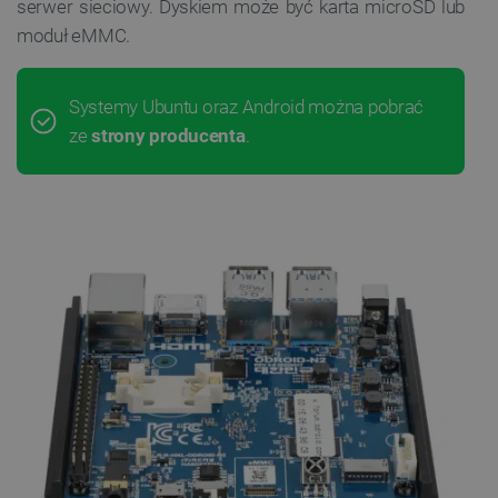
serwer sieciowy. Dyskiem może być karta microSD lub
moduł eMMC.
Systemy Ubuntu oraz Android można pobrać
ze
strony producenta
.