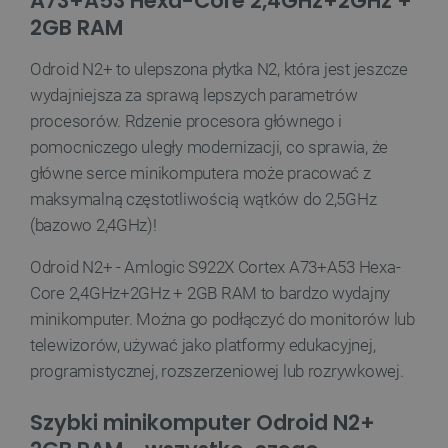
A73+A53 Hexa-Core 2,4GHz+2GHz +
LaSID
Quality Unit LLC
2GB RAM
botland.com.pl
Odroid N2+ to ulepszona płytka N2, która jest jeszcze
wydajniejsza za sprawą lepszych parametrów
procesorów. Rdzenie procesora głównego i
__cf_bm
Cloudflare Inc.
pomocniczego uległy modernizacji, co sprawia, że
.bambulab.com
główne serce minikomputera może pracować z
maksymalną częstotliwością wątków do 2,5GHz
(bazowo 2,4GHz)!
Odroid N2+ - Amlogic S922X Cortex A73+A53 Hexa-
Core 2,4GHz+2GHz + 2GB RAM to bardzo wydajny
minikomputer. Można go podłączyć do monitorów lub
telewizorów, używać jako platformy edukacyjnej,
isListDisplay
botland.com.pl
programistycznej, rozszerzeniowej lub rozrywkowej.
Szybki minikomputer Odroid N2+