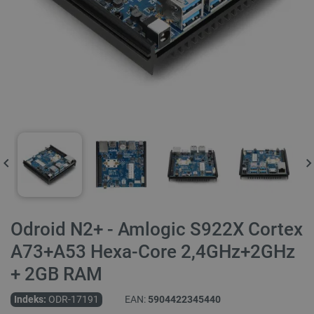
Odroid N2+ - Amlogic S922X Cortex
A73+A53 Hexa-Core 2,4GHz+2GHz
+ 2GB RAM
Indeks:
ODR-17191
EAN:
5904422345440