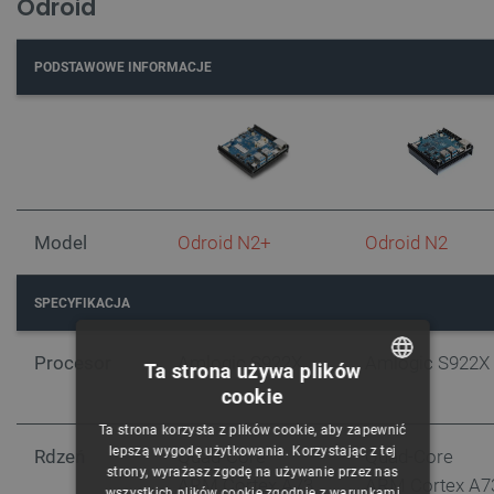
Odroid
PODSTAWOWE INFORMACJE
Model
Odroid N2+
Odroid N2
SPECYFIKACJA
Procesor
Amlogic S922X
Amlogic S922X
Ta strona używa plików
cookie
POLISH
Ta strona korzysta z plików cookie, aby zapewnić
CZECH
lepszą wygodę użytkowania. Korzystając z tej
Rdzeń
Quad-Core
Quad-Core
strony, wyrażasz zgodę na używanie przez nas
ENGLISH
ARM Cortex A73
ARM Cortex A7
wszystkich plików cookie zgodnie z warunkami