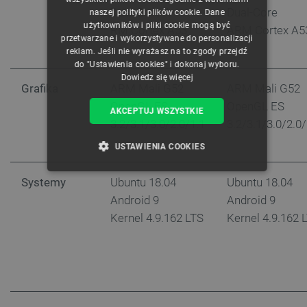
Dual-Core A
Dual-Core
naszej polityki plików cookie. Dane
GERMAN
użytkowników i pliki cookie mogą być
RM Cortex A53
ARM Cortex A5
przetwarzane i wykorzystywane do personalizacji
reklam. Jeśli nie wyrażasz na to zgody przejdź
do "Ustawienia cookies" i dokonaj wyboru.
Dowiedz się więcej
Grafika
ARM Mali G52
ARM Mali G52
OpenGL ES
OpenGL ES
AKCEPTUJ WSZYSTKIE
3.2/3.1/3.0/2.0/1.1
3.2/3.1/3.0/2.0/
USTAWIENIA COOKIES
NIEZBĘDNE
WYDAJNOŚĆ
Systemy
Ubuntu 18.04
Ubuntu 18.04
Android 9
Android 9
TARGETOWANIE
Kernel 4.9.162 LTS
Kernel 4.9.162 
FUNKCJONALNOŚĆ
Niezbędne
Wydajność
Targetowanie