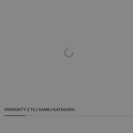
critAccountId
botland.com.pl
PRODUKTY Z TEJ SAMEJ KATEGORII:
Storage declaration