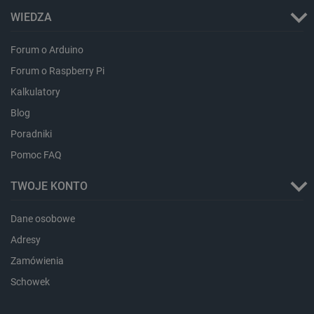
WIEDZA
Forum o Arduino
Forum o Raspberry Pi
Kalkulatory
Blog
Poradniki
Pomoc FAQ
TWOJE KONTO
_smvs
.botland.com.pl
Dane osobowe
Adresy
Zamówienia
Schowek
LaSID
Quality Unit LLC
botland.com.pl