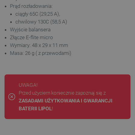
Prąd rozładowania:
ciągły 65C (29,25 A),
chwilowy 130C (58,5 A)
Wyjście balansera
Złącze
E-flite micro
Wymiary:
48 x 29 x 11
mm
Masa: 26 g ( z przewodami)
UWAGA!
Przed użyciem koniecznie zapoznaj się z
ZASADAMI UŻYTKOWANIA I GWARANCJI
BATERII LIPOL
!