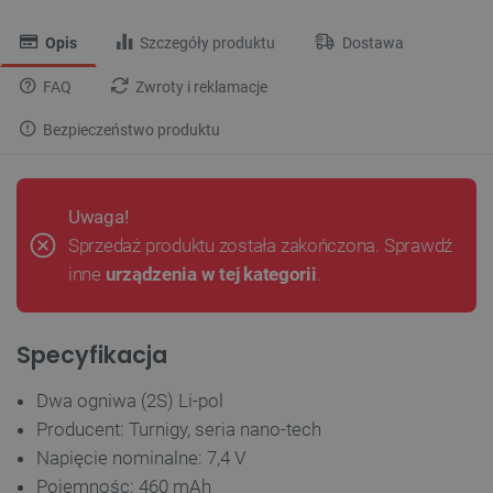
Opis
Szczegóły produktu
Dostawa
FAQ
Zwroty i reklamacje
Bezpieczeństwo produktu
Uwaga!
Sprzedaż produktu została zakończona. Sprawdź
inne
urządzenia w tej kategorii
.
Specyfikacja
Dwa ogniwa (2S) Li-pol
Producent: Turnigy, seria nano-tech
Napięcie nominalne: 7,4 V
Pojemnośc: 460 mAh