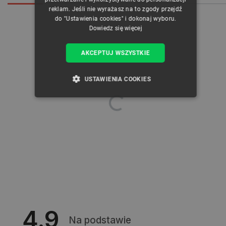
reklam. Jeśli nie wyrażasz na to zgody przejdź
do "Ustawienia cookies" i dokonaj wyboru.
Dowiedz się więcej
AKCEPTUJ WSZYSTKIE
USTAWIENIA COOKIES
NIEZBĘDNE
WYDAJNOŚĆ
TARGETOWANIE
FUNKCJONALNOŚĆ
Niezbędne
Wydajność
Targetowanie
4.9
Funkcjonalność
Na podstawie