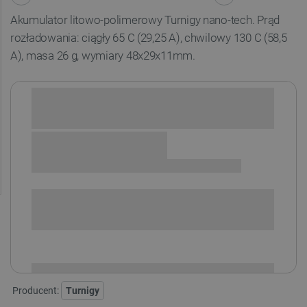
Akumulator litowo-polimerowy Turnigy nano-tech. Prąd
rozładowania: ciągły 65 C (29,25 A), chwilowy 130 C (58,5
A), masa 26 g, wymiary 48x29x11mm.
Sprawdź opcje płatności i finansowania:
SPRAWDŹ ILOŚĆ
i
Niedostępny
Produkt wycofany
Producent:
Turnigy