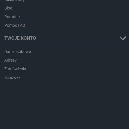
Blog
Poradniki
Pomoc FAQ
TWOJE KONTO
Dane osobowe
isListDisplay
botland.com.pl
Adresy
Zamówienia
Schowek
_lb_ccc
.botland.com.pl