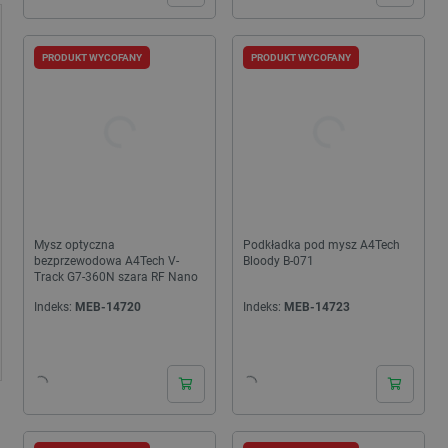
PRODUKT WYCOFANY
PRODUKT WYCOFANY
Mysz optyczna
Podkładka pod mysz A4Tech
bezprzewodowa A4Tech V-
Bloody B-071
Track G7-360N szara RF Nano
Indeks:
MEB-14720
Indeks:
MEB-14723