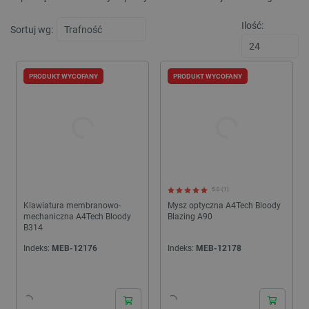
Ilość:
Sortuj wg:
PRODUKT WYCOFANY
PRODUKT WYCOFANY
5.0 (1)
Klawiatura membranowo-
Mysz optyczna A4Tech Bloody
mechaniczna A4Tech Bloody
Blazing A90
B314
Indeks:
MEB-12176
Indeks:
MEB-12178