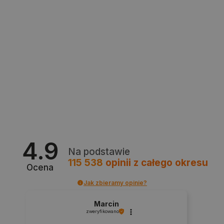
PrestaShop-[abcdef0123456789]{32}
.botland.com.pl
_lb
.botland.com.pl
4.9
Na podstawie
Polityce prywatności Google
115 538
opinii
z całego okresu
Ocena
Jak zbieramy opinie?
VISITOR_PRIVACY_METADATA
YouTube
.youtube.com
Marcin
zweryfikowano