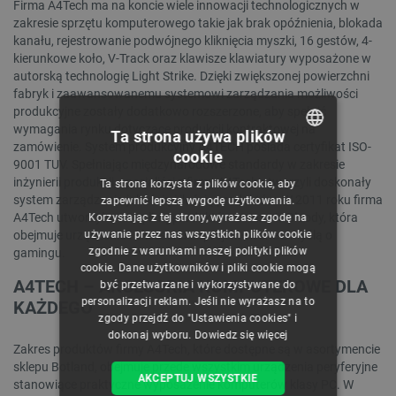
Firma A4Tech ma na koncie wiele innowacji technologicznych w
zakresie sprzętu komputerowego takie jak brak opóźnienia, blokada
kanału, rejestrowanie podwójnego kliknięcia myszki, 16 gestów, 4-
kierunkowe koło, V-Track oraz klawisze klawiatury wyposażone w
autorską technologię Light Strike. Dzięki zwiększonej powierzchni
fabryk i zaawansowanemu systemowi zarządzania możliwości
produkcyjne zostały dodatkowo rozszerzone, aby spełnić
wymagania rynku dotyczące produkcji kontraktowej na
Ta strona używa plików
zamówienie. System produkcyjny A4TECH posiada certyfikat ISO-
cookie
POLISH
9001 TUV. Spełniając międzynarodowe standardy w zakresie
inżynierii produkcji, specjaliści z firmy A4Tech utworzyli doskonały
Ta strona korzysta z plików cookie, aby
CZECH
system zarządzania jakością i ilością produktów. W 2011 roku firma
zapewnić lepszą wygodę użytkowania.
A4Tech utworzyła nową linię produktów o nazwie Bloody, która
Korzystając z tej strony, wyrażasz zgodę na
ENGLISH
używanie przez nas wszystkich plików cookie
obejmuje urządzenia i akcesoria zaprojektowane z myślą o
zgodnie z warunkami naszej polityki plików
gamingu.
GERMAN
cookie. Dane użytkowników i pliki cookie mogą
A4TECH – AKCESORIA KOMPUTEROWE DLA
być przetwarzane i wykorzystywane do
personalizacji reklam. Jeśli nie wyrażasz na to
KAŻDEGO
zgody przejdź do "Ustawienia cookies" i
dokonaj wyboru.
Dowiedz się więcej
Zakres produktów firmy A4Tech, które dostępne są w asortymencie
sklepu Botland, obejmuje przede wszystkim urządzenia peryferyjne
AKCEPTUJ WSZYSTKIE
stanowiące praktyczne wyposażenie komputerów klasy PC. W