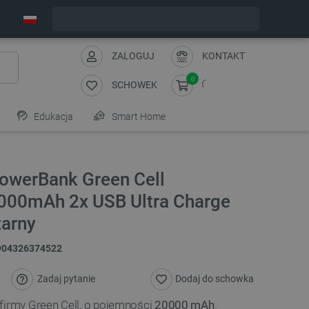
Zamów w ciągu:
8
:
52
:
16
, a wyślemy dziś!
ZALOGUJ
KONTAKT
0
SCHOWEK
Edukacja
Smart Home
PowerBank Green Cell
000mAh 2x USB Ultra Charge
zarny
904326374522
Zadaj pytanie
Dodaj do schowka
firmy Green Cell, o pojemności
20000 mAh
.