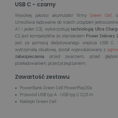
USB C - czarny
Wysokiej jakości akumulator firmy
Green Cell
, 
Umożliwia ładowanie do trzech urządzeń jednocześni
A1 i jeden C3), wykorzystują
technologię Ultra Charg
C2 jest kompatybilne ze standardem
Power Delivery 
jest za pomocą dedykowanego wejścia USB C. P
wytrzymałą obudowę, został wyprodukowany z
ogniw
zabezpieczenia
przed zwarciem, przed głębok
przeładowaniem, przed przegrzaniem.
Zawartość zestawu
PowerBank Green Cell PowerPlay20s
Przewód USB typ A - USB typ C 0,25 m
Naklejki Green Cell