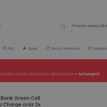
m
Przewód Lanberg USB A 2
FAQ
Opinie
Zwroty i reklamacje
Bezpiecz
produktu została zakończona. Sprawdź inne w
tej kategorii
.
rBank Green Cell
a Charge oraz 2x