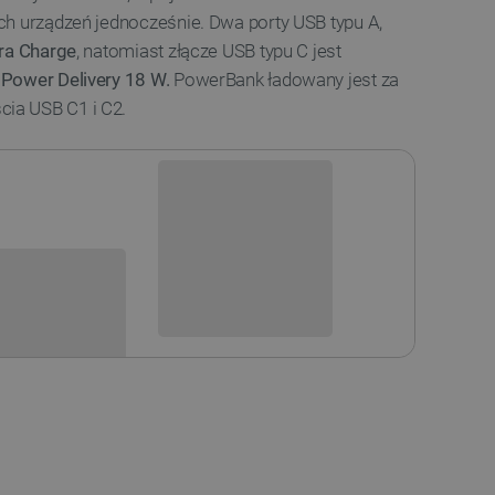
ch urządzeń jednocześnie. Dwa porty USB typu A,
tra Charge
, natomiast złącze USB typu C jest
m
Power Delivery 18 W.
PowerBank ładowany jest za
ia USB C1 i C2.
Niedostępny
i
Produkt wycofany
sowania: