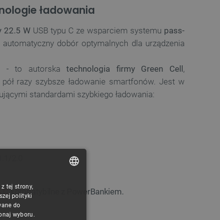
ologie ładowania
y 22.5 W
USB typu C ze wsparciem systemu
pass-
t automatyczny dobór optymalnych dla urządzenia
e
- to autorska
technologia firmy Green Cell
,
i pół razy szybsze ładowanie smartfonów. Jest w
pującymi standardami szybkiego ładowania:
.1/2.0
 tej strony,
POLISH
 C
kompatybilne z PowerBankiem.
ej polityki
CZECH
wane do
konaj wyboru.
ENGLISH