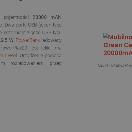
o pojemności
20000 mAh
.
e. Dwa porty USB (jeden typu
e
, natomiast złącze USB typu
22.5 W.
PowerBank
ładowany
owerPlay20 jest lekki, ma
a Li-Pol
. Urządzenie posiada
im rozładowaniem, przed
Mobilna Bateria Po