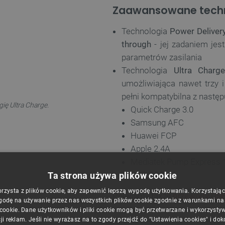
Zaawansowane techn
Technologia
Power Deliver
through
- jej zadaniem jes
parametrów zasilania
Technologia
Ultra Charg
umożliwiająca nawet trzy 
pełni kompatybilna z nastę
ię Ultra Charge.
Quick Charge 3.0
Samsung AFC
Huawei FCP
Apple 2.4A
Mediatek Pump Express 1
USB DCP
Ta strona używa plików cookie
orzysta z plików cookie, aby zapewnić lepszą wygodę użytkowania. Korzystając z
Polecamy także
przewody USB
godę na używanie przez nas wszystkich plików cookie zgodnie z warunkami nasz
 cookie. Dane użytkowników i pliki cookie mogą być przetwarzane i wykorzysty
ji reklam. Jeśli nie wyrażasz na to zgody przejdź do "Ustawienia cookies" i do