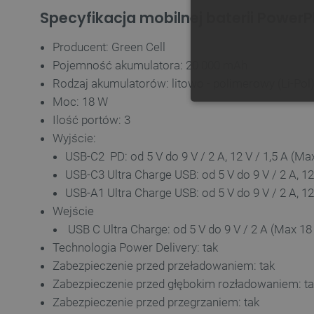
Specyfikacja mobilnej baterii Power
Producent: Green Cell
Pojemność akumulatora: 20 000 mAh
Rodzaj akumulatorów: litowo - polimerowy (Li-Pol
Moc: 18 W
NIE
Ilość portów: 3
Wyjście:
USB-C2 PD: od 5 V do 9 V / 2 A, 12 V / 1,5 A (Ma
USB-C3 Ultra Charge USB: od 5 V do 9 V / 2 A, 1
USB-A1 Ultra Charge USB: od 5 V do 9 V / 2 A, 1
Niezbędne pliki cookie umożl
Wejście
Bez niezbędnych plików cooki
USB C Ultra Charge: od 5 V do 9 V / 2 A (Max 18
Nazwa
Technologia Power Delivery: tak
Zabezpieczenie przed przeładowaniem: tak
PrestaShop-[abcdef0123456
Zabezpieczenie przed głębokim rozładowaniem: t
_lb
Zabezpieczenie przed przegrzaniem: tak