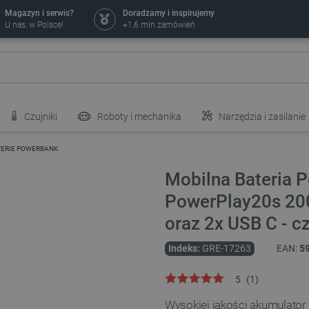
Magazyn i serwis?
Doradzamy i inspirujemy
U nas, w Polsce!
+1,6 mln zamówień
Czujniki
Roboty i mechanika
Narzędzia i zasilanie
TERIE POWERBANK
Mobilna Bateria 
PowerPlay20s 20
oraz 2x USB C - c
Indeks:
GRE-17263
EAN:
5
5
(
1
)
Wysokiej jakości akumulator 