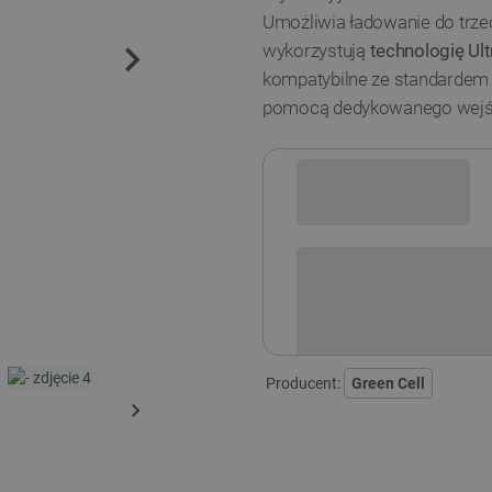
Umożliwia ładowanie do trze
wykorzystują
technologię Ul
kompatybilne ze standarde
pomocą dedykowanego wejśc
Sprawdź opcje płatności i finan
Producent:
Green Cell