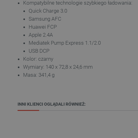
Kompatybilne technologie szybkiego ładowania:
Quick Charge 3.0
VISITOR_PRIVACY_METAD
Samsung AFC
Huawei FCP
Polityce prywa
Apple 2.4A
Mediatek Pump Express 1.1/2.0
__cf_bm
USB DCP
Kolor: czarny
Wymiary: 140 x 72,8 x 24,6 mm
__cf_bm
Masa: 341,4 g
PHPSESSID
INNI KLIENCI OGLĄDALI RÓWNIEŻ:
_smvs