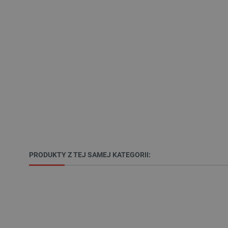
LaSID
__cf_bm
isListDisplay
_lb_ccc
critData
PRODUKTY Z TEJ SAMEJ KATEGORII:
CookieScriptConsent
LaVisitorId_Ym90bGFuZC5