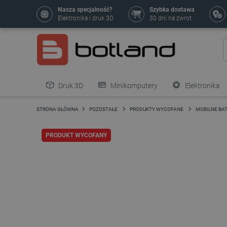
Nasza specjalność?
Szybka dostawa
Elektronika i druk 3D
30 dni na zwrot
Druk 3D
Minikomputery
Elektronika
Pozostałe
STRONA GŁÓWNA
POZOSTAŁE
PRODUKTY WYCOFANE
MOBILNE BA
PRODUKT WYCOFANY