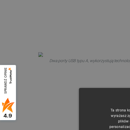
Dwa porty USB typu A, wykorzystują technolog
SPRAWDŹ OPINIE
Ta strona k
4.9
wyrażasz z
plików
personalizac