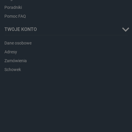
isListDisplay
botland.com.pl
Poradniki
Pomoc FAQ
TWOJE KONTO
_lb_ccc
.botland.com.pl
Dane osobowe
Adresy
Zamówienia
Schowek
critData
botland.com.pl