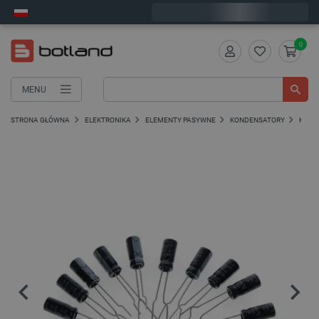
Wyślemy w poniedziałek
0
MENU
STRONA GŁÓWNA
ELEKTRONIKA
ELEMENTY PASYWNE
KONDENSATORY
KOND