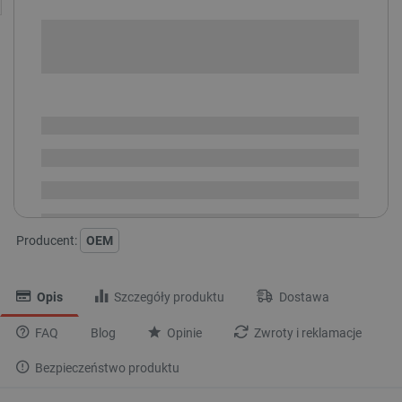
+
-
DODAJ DO KOSZYKA
SPRAWDŹ ILOŚĆ
Dostępny
Wysyłka
24h
Dostawa
od 8,99 PLN
30 dni
na zwrot
Producent:
OEM
Opis
Szczegóły produktu
Dostawa
FAQ
Blog
Opinie
Zwroty i reklamacje
Bezpieczeństwo produktu