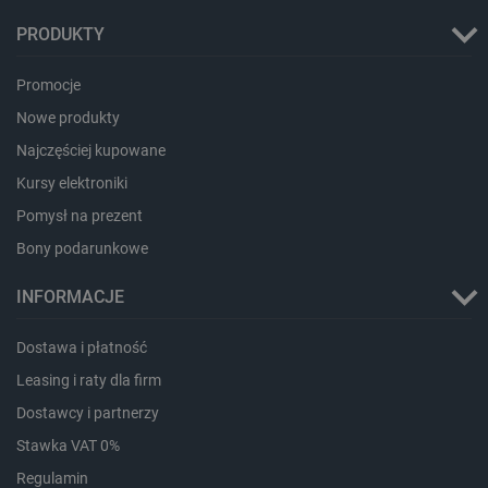
PRODUKTY
PHPSESSID
PHP.net
Promocje
botland.com.pl
Nowe produkty
Najczęściej kupowane
Kursy elektroniki
Pomysł na prezent
Bony podarunkowe
INFORMACJE
Dostawa i płatność
Leasing i raty dla firm
Dostawcy i partnerzy
Stawka VAT 0%
Regulamin
_smvs
.botland.com.pl