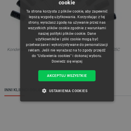
cookie
POLISH
Ta strona korzysta z plików cookie, aby zapewnić
CZECH
lepszą wygodę użytkowania. Korzystając z tej
strony, wyrażasz zgodę na używanie przez nas
ENGLISH
wszystkich plików cookie zgodnie z warunkami
naszej polityki plików cookie. Dane
GERMAN
użytkowników i pliki cookie mogą być
przetwarzane i wykorzystywane do personalizacji
Kondensator elektrolityczny Low ESR 10 uF / 50 V 5x11 mm 105C
reklam. Jeśli nie wyrażasz na to zgody przejdź
do "Ustawienia cookies" i dokonaj wyboru.
THT - 10 szt.
Dowiedz się więcej
AKCEPTUJ WSZYSTKIE
INNI KLIENCI OGLĄDALI RÓWNIEŻ:
USTAWIENIA COOKIES
NIEZBĘDNE
WYDAJNOŚĆ
TARGETOWANIE