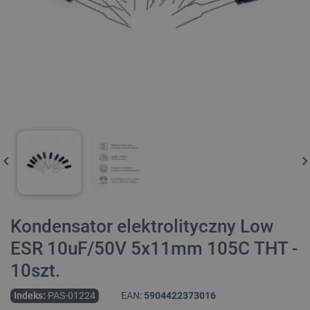
Kondensator elektrolityczny Low
ESR 10uF/50V 5x11mm 105C THT -
10szt.
Indeks:
PAS-01224
EAN:
5904422373016