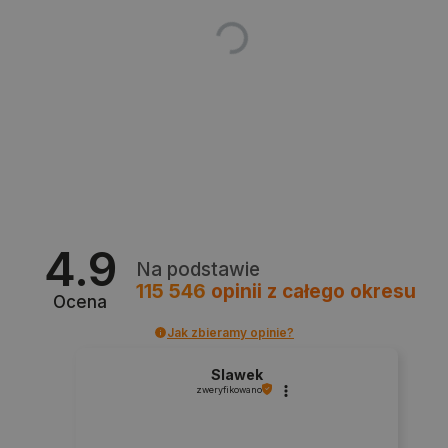
Polityce prywatności Google
VISITOR_PRIVACY_METADATA
YouTube
.youtube.com
4.9
Na podstawie
115 546
opinii
z całego okresu
Ocena
Jak zbieramy opinie?
Slawek
zweryfikowano