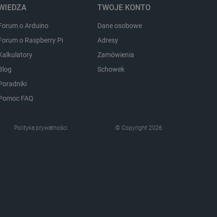
nie.
WIEDZA
TWOJE KONTO
ozpoznawania osoby
Forum o Arduino
Dane osobowe
pewnienia, aby zawartość
 gdy użytkownik porusza się
Forum o Raspberry Pi
Adresy
 lub gdy opuszcza sklep i
Kalkulatory
Zamówienia
ny do przechowywania
Blog
Schowek
nie zalogowanego na stronie
zową rolę w zapewnianiu
Poradniki
zanych z sesjami
em kontami.
Pomoc FAQ
Opis
Polityka prywatności
© Copyright 2026