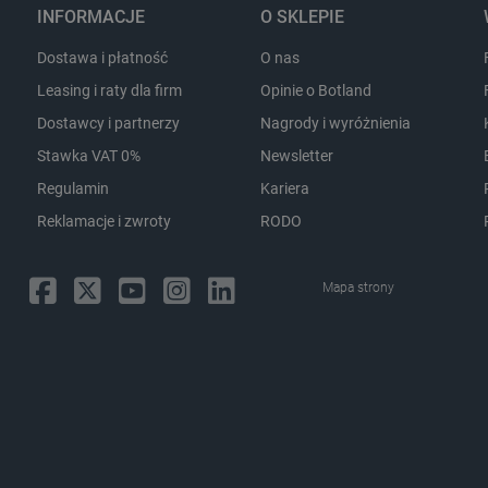
ponow
INFORMACJE
O SKLEPIE
sYWRlc2suY29tLw
.botland.com.pl
Sesja
Ten plik cookie służy do r
odwiedzającej.
Dostawa i płatność
O nas
botland.com.pl
9 minut 53
Ten plik cookie służy do za
sekundy
koszyka nie uległa zmianie,
Leasing i raty dla firm
Opinie o Botland
po różnych stronach sklepu
wraca później.
Dostawcy i partnerzy
Nagrody i wyróżnienia
botland.com.pl
9 minut 45
Ten plik cookie jest używa
Stawka VAT 0%
Newsletter
sekund
identyfikatora konta aktual
internetowej. Odgrywa kluc
Regulamin
Kariera
podstawowych funkcji zwią
użytkowników i zarządzani
Reklamacje i zwroty
RODO
Storage type
Mapa strony
Pamięć lokalna
Pamięć lokalna
Pamięć sesji
Pamięć lokalna
Pamięć lokalna
Pamięć sesji