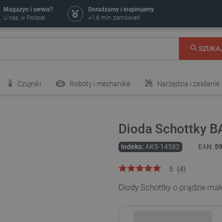
Magazyn i serwis?
Doradzamy i inspirujemy
U nas, w Polsce!
+1,6 mln zamówień
SZUKA
Czujniki
Roboty i mechanika
Narzędzia i zasilanie
Dioda Schottky BA
Indeks:
AKS-14582
EAN:
5
5
(
4
)
Diody Schottky o prądzie ma