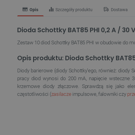
Opis
Szczegóły produktu
Dostawa
Dioda Schottky BAT85 PHI 0,2 A / 30 V
Zestaw 10 diod Schottky BAT85 PHI w obudowie do mo
Opis produktu: Dioda Schottky BAT85
Diody barierowe (diody Schottky’ego, również: diod
pracy diod wynosi do 200 mA, napięcie wsteczne 30 
krzemowe diody złączowe. Sprawdzą się jako elem
częstotliwości (
zasilacze
impulsowe, falowniki czy
prz