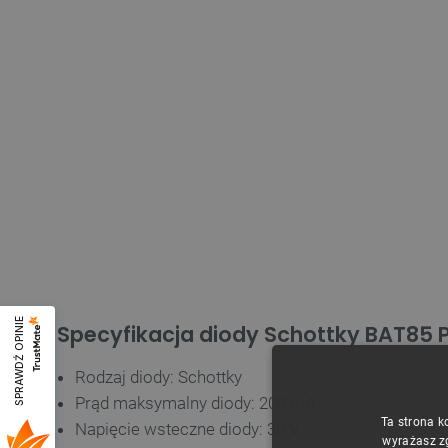
SPRAWDŹ OPINIE
Specyfikacja diody Schottky BAT85 P
Rodzaj diody: Schottky
Prąd maksymalny diody: 200 mA
Ta strona k
Napięcie wsteczne diody: 30 V
wyrażasz z