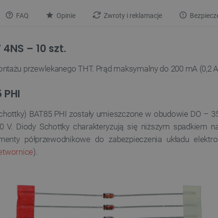
FAQ
Opinie
Zwroty i reklamacje
Bezpiecz
 4NS – 10 szt.
ntażu przewlekanego THT. Prąd maksymalny do 200 mA (0,2 A),
 PHI
y Schottky) BAT85 PHI zostały umieszczone w obudowie DO –
V. Diody Schottky charakteryzują się niższym spadkiem nap
enty półprzewodnikowe do zabezpieczenia układu elektr
etwornice
).