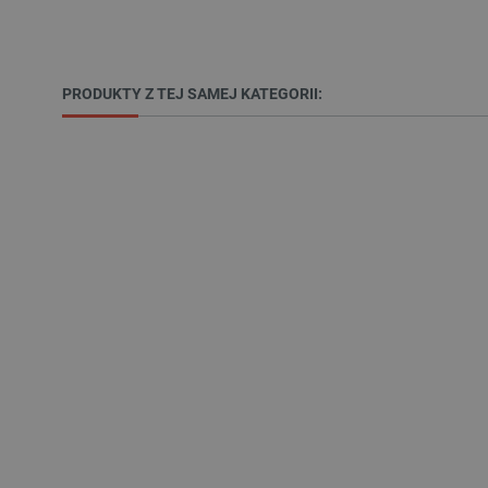
_lb
PRODUKTY Z TEJ SAMEJ KATEGORII:
VISITOR_PRIVACY_METAD
Polityce prywa
__cf_bm
__cf_bm
PHPSESSID