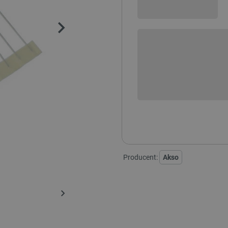
Sprawdź opcje płatności i finan
+
-
DODAJ
POWIADOM O DO
Producent:
Akso