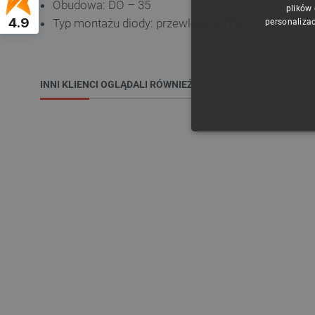
Obudowa: DO – 35
plików
4.9
Typ montażu diody: przewlekany (THT)
personalizac
INNI KLIENCI OGLĄDALI RÓWNIEŻ:
NIE
Niezbędne pliki cookie umożl
Bez niezbędnych plików cooki
Nazwa
PrestaShop-[abcdef0123456