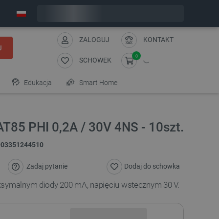
Wyślemy w poniedziałek
ZALOGUJ
KONTAKT
J
0
SCHOWEK
Edukacja
Smart Home
T85 PHI 0,2A / 30V 4NS - 10szt.
903351244510
Zadaj pytanie
Dodaj do schowka
ksymalnym diody 200 mA, napięciu wstecznym 30 V.