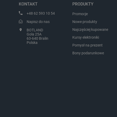
przyszłość.
KONTAKT
PRODUKTY
LaVisitorId_Ym90bGFuZC5
+48 62 593 10 54
Promocje
critCartData
Napisz do nas
Nowe produkty
Najczęściej kupowane
BOTLAND
Gola 25A
critAccountId
Kursy elektroniki
63-640 Bralin
Polska
Pomysł na prezent
Bony podarunkowe
Storage declaration
Nazwa
_uetvid_exp
dlapi_ucp
_cltk
smforms
_smvc
lbx_ac_easystorage