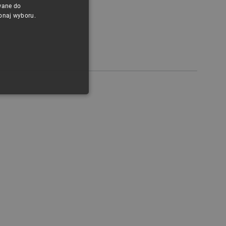
CZECH
wane do
konaj wyboru.
ENGLISH
GERMAN
ONALNOŚĆ
ownika i zarządzanie kontem.
any do działania sklepu
p.