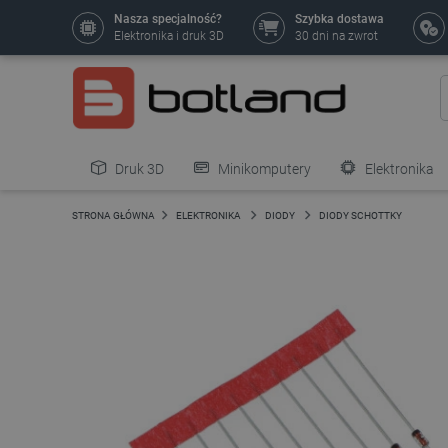
Nasza specjalność?
Szybka dostawa
Elektronika i druk 3D
30 dni na zwrot
Druk 3D
Minikomputery
Elektronika
Pozostałe
STRONA GŁÓWNA
ELEKTRONIKA
DIODY
DIODY SCHOTTKY