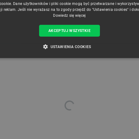
 cookie. Dane użytkowników i pliki cookie mogą być przetwarzane i wykorzysty
ji reklam. Jeśli nie wyrażasz na to zgody przejdź do "Ustawienia cookies" i do
Dowiedz się więcej
AKCEPTUJ WSZYSTKIE
USTAWIENIA COOKIES
ZBĘDNE
WYDAJNOŚĆ
TARGETOWANIE
FUNKCJ
Niezbędne
Wydajność
Targetowanie
Funkcjonalność
iwiają korzystanie z podstawowych funkcji strony internetowej, takich jak logowanie użytk
e nie można prawidłowo korzystać ze strony internetowej.
Provider /
Okres
Opis
Domena
przechowywania
789]{32}
.botland.com.pl
Sesja
Ten plik cookie jest wymag
opartego o silnik PrestaSho