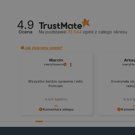
_smvs
LaSID
4.9
__cf_bm
Ocena
Na podstawie
115 544
opinii
z całego okresu
Jak zbieramy opinie?
isListDisplay
Marcin
Arka
zweryfikowano
zweryfik
_lb_ccc
Wszystko bardzo sprawnie i miło.
Doskonała obs
Polecam.
reali
critData
w tym tygodniu
w tym t
Komentarz sklepu
Komenta
Dziękujemy za najwyższą ocenę.
Zadowolenie klient
CookieScriptConsent
Cieszymy się, że nasz sprzęt trafił w
najlepsza nagroda
dobre ręce. Polecamy się na
zapraszamy na kol