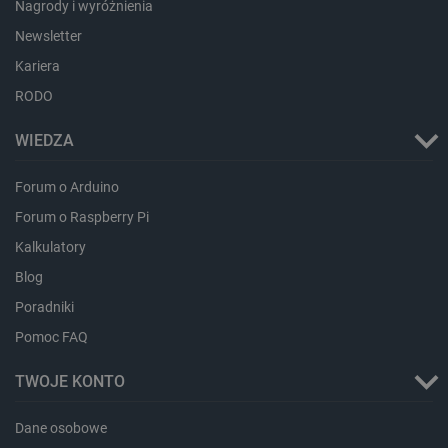
Nagrody i wyróżnienia
Newsletter
Kariera
RODO
WIEDZA
isListDisplay
botland.com.pl
Forum o Arduino
Forum o Raspberry Pi
Kalkulatory
Blog
_lb_ccc
.botland.com.pl
Poradniki
Pomoc FAQ
TWOJE KONTO
Dane osobowe