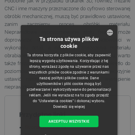
Podobnie jak w przypadku drukarek 3D, również frezarki
CNC i inne maszyny przeznaczone do cyfrowo sterowanej
obróbki mechanicznej, muszą być prawidłowo ustawione,
zanim zaczniemy proces obróbki materiału.
Nieprawidłowe wypoziomowanie stołu frezarki może
Ta strona używa plików
doprowadzić do analogicznych nieprawidłowości w
cookie
wykonaniu detali, a nawet do zniszczenia materiału
POLISH
obrabianego. W celu rozwiązania tego problemu, warto
Ta strona korzysta z plików cookie, aby zapewnić
CZECH
lepszą wygodę użytkowania. Korzystając z tej
także frezarkę CNC wyposażyć w oferowane pokrętło do
strony, wyrażasz zgodę na używanie przez nas
ENGLISH
poziomowania - dzięki temu, będziemy mogli precyzyjnie
wszystkich plików cookie zgodnie z warunkami
naszej polityki plików cookie. Dane
ustawić naszą maszynę, bez obaw o wystąpienie
GERMAN
użytkowników i pliki cookie mogą być
nieprawidłowości.
przetwarzane i wykorzystywane do personalizacji
reklam. Jeśli nie wyrażasz na to zgody przejdź
do "Ustawienia cookies" i dokonaj wyboru.
Dowiedz się więcej
Przydatne linki
AKCEPTUJ WSZYSTKIE
Strona producenta