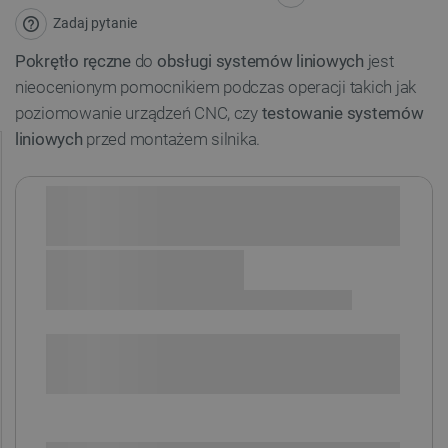
Zadaj pytanie
Pokrętło ręczne
do
obsługi systemów liniowych
jest
nieocenionym pomocnikiem podczas operacji takich jak
poziomowanie urządzeń CNC, czy
testowanie systemów
liniowych
przed montażem silnika.
Sprawdź opcje płatności i finansowania:
+
-
DODAJ DO KOSZYKA
SPRAWDŹ ILOŚĆ