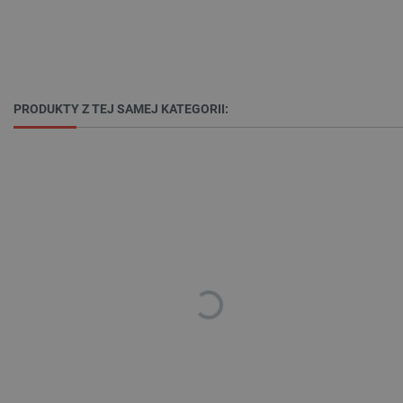
_lb
.botland.com.pl
PRODUKTY Z TEJ SAMEJ KATEGORII:
Polityce prywatności Google
VISITOR_PRIVACY_METADATA
YouTube
.youtube.com