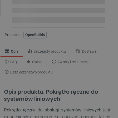
Dostępny
Wysyłka
24h
Dostawa
od 8,99 PLN
30 dni
na zwrot
Producent:
OpenBuilds
Opis
Szczegóły produktu
Dostawa
FAQ
Opinie
Zwroty i reklamacje
Bezpieczeństwo produktu
Opis produktu: Pokrętło ręczne do
systemów liniowych
Pokrętło ręczne
do
obsługi systemów liniowych
jest
nieocenionym pomocnikiem podczas operacji takich