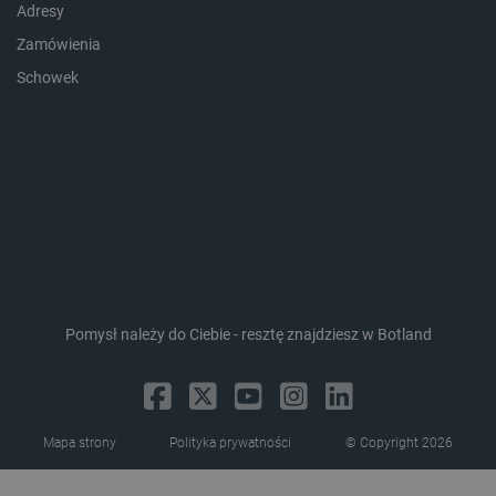
Adresy
Zamówienia
Schowek
critData
botland.com.pl
Pomysł należy do Ciebie - resztę znajdziesz w Botland
CookieScriptConsent
CookieScript
botland.com.pl
Mapa strony
Polityka prywatności
© Copyright 2026