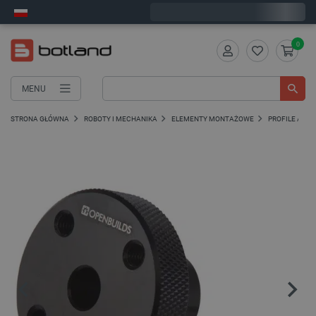
Wyślemy we wtorek
0
MENU
STRONA GŁÓWNA
ROBOTY I MECHANIKA
ELEMENTY MONTAŻOWE
PROFILE ALU