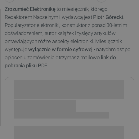
Zrozumieć Elektronikę
to miesięcznik, którego
Redaktorem Naczelnym i wydawcą jest
Piotr Górecki
.
Popularyzator elektroniki, konstruktor z ponad 30-letnim
doświadczeniem, autor książek i tysięcy artykułów
omawiających różne aspekty elektroniki. Miesięcznik
występuje
wyłącznie w formie cyfrowej
- natychmiast po
opłaceniu zamówienia otrzymasz mailowo
link do
pobrania pliku PDF
.
ZAWARTOŚĆ PAKIETU
1 x
Zrozumieć Elektronikę (1/2024) - miesięcznik,
wydanie cyfrowe
1 x
Zrozumieć Elektronikę (2/2024) - miesięcznik,