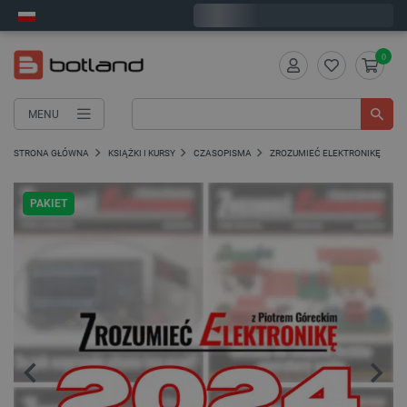
Wyślemy w poniedziałek
0
MENU
STRONA GŁÓWNA
KSIĄŻKI I KURSY
CZASOPISMA
ZROZUMIEĆ ELEKTRONIKĘ
PAKIET