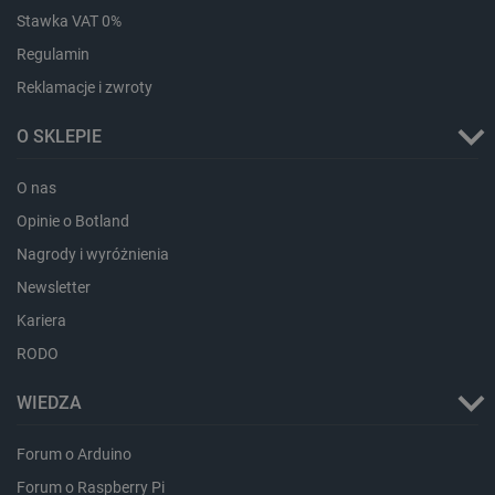
Stawka VAT 0%
Regulamin
Reklamacje i zwroty
O SKLEPIE
O nas
Opinie o Botland
Nagrody i wyróżnienia
_smvs
.botland.com.pl
Newsletter
Kariera
RODO
LaSID
Quality Unit LLC
WIEDZA
botland.com.pl
Forum o Arduino
Forum o Raspberry Pi