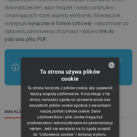
doświadczeniem, autor książek i tysięcy artykułów
omawiających różne aspekty elektroniki. Miesięcznik
występuje
wyłącznie w formie cyfrowej
- natychmiast po
opłaceniu zamówienia otrzymasz mailowo
link do
pobrania pliku PDF
.
Produkty oferowane w ramach pakietów są
wykazywane na dokumentach sprzedaży
Ta strona używa plików
(faktura, paragon) jako odrębne pozycje.
cookie
POLISH
Ta strona korzysta z plików cookie, aby zapewnić
CZECH
lepszą wygodę użytkowania. Korzystając z tej
strony, wyrażasz zgodę na używanie przez nas
ENGLISH
wszystkich plików cookie zgodnie z warunkami
naszej polityki plików cookie. Dane
INNI KLIENCI OGLĄDALI RÓWNIEŻ:
GERMAN
użytkowników i pliki cookie mogą być
przetwarzane i wykorzystywane do personalizacji
reklam. Jeśli nie wyrażasz na to zgody przejdź
do "Ustawienia cookies" i dokonaj wyboru.