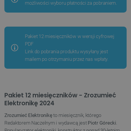
możliwości wyboru płatności za pobraniem.
Pakiet 12 miesięczników w wersji cyfrowej
PDF
Link do pobrania produktu wysyłany jest
mailem po otrzymaniu przez nas wpłaty.
Pakiet 12 miesięczników - Zrozumieć
Elektronikę 2024
Zrozumieć Elektronikę
to miesięcznik, którego
Redaktorem Naczelnym i wydawcą jest
Piotr Górecki
.
Popularyzator elektroniki, konstruktor z ponad 30-letnim