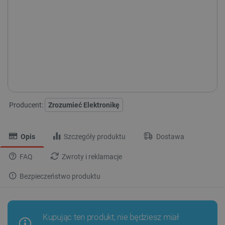
1 x
Zrozumieć Elektronikę (8/2024) - miesięcznik,
wydanie cyfrowe
SPRAWDŹ ILOŚĆ
1 x
Dostępny
Wysyłka
24h
Zrozumieć Elektronikę (9/2024) - miesięcznik,
wydanie cyfrowe
Darmowa
dostawa
30 dni
na zwrot
1 x
Zrozumieć Elektronikę (10/2024) - miesięcznik,
wydanie cyfrowe
Producent:
Zrozumieć Elektronikę
1 x
Zrozumieć Elektronikę (11/2024) - miesięcznik,
Opis
Szczegóły produktu
Dostawa
wydanie cyfrowe
FAQ
Zwroty i reklamacje
1 x
Zrozumieć Elektronikę (12/2024) - miesięcznik,
Bezpieczeństwo produktu
wydanie cyfrowe
Kupując ten produkt, nie będziesz miał