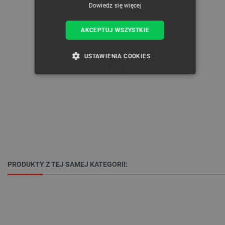
Dowiedz się więcej
AKCEPTUJ WSZYSTKIE
USTAWIENIA COOKIES
NIEZBĘDNE
WYDAJNOŚĆ
TARGETOWANIE
FUNKCJONALNOŚĆ
PRODUKTY Z TEJ SAMEJ KATEGORII:
Niezbędne
Wydajność
Targetowanie
Funkcjonalność
Niezbędne pliki cookie umożliwiają korzystanie z
podstawowych funkcji strony internetowej, takich
jak logowanie użytkownika i zarządzanie kontem.