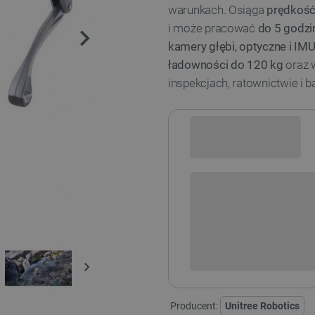
warunkach. Osiąga
prędkość
i może pracować
do 5 godzi
kamery głębi, optyczne i IM
ładowności do 120 kg
oraz 
inspekcjach, ratownictwie i 
Sprawdź opcje płatności i finan
+
-
DODAJ
Producent:
Unitree Robotics