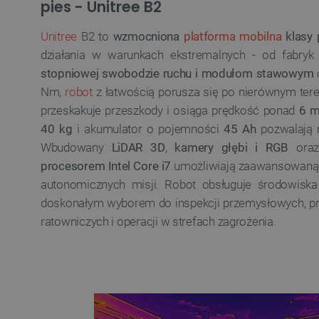
pies - Unitree B2
Unitree
B2 to
wzmocniona
platforma mobilna
klasy 
działania w warunkach ekstremalnych - od fabryk 
stopniowej swobodzie ruchu i modułom stawowym
Nm,
robot
z łatwością porusza się po nierównym tere
przeskakuje przeszkody i osiąga prędkość ponad
6 m
40 kg
i akumulator o pojemności
45 Ah
pozwalają n
Wbudowany
LiDAR 3D
,
kamery głębi i RGB
ora
procesorem Intel Core i7
umożliwiają zaawansowaną an
autonomicznych misji. Robot obsługuje środowisk
doskonałym wyborem do inspekcji przemysłowych, pr
ratowniczych i operacji w strefach zagrożenia.