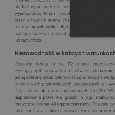
(moment obrotowy do 360 Nm) i
12-stopniowej swo
prędkością ponad 6 m/s, wspinać się po schodach
wysokości do 40 cm
i nawet
skakać na odległość 1
pracy w trudnym terenie, charakteryzuje się bardzo d
ruchów -
nawet na śliskich, mokrych lub nieregularny
cechom doskonale sprawdza się jako mobilna platfor
lub ratownicza.
NIE
Niezawodność w każdych warunkac
Obudowa robota Unitree B2 została zaprojekt
wymagających środowiskach - potwierdza to
norma s
Niezbędne pliki cookie umożl
pełną ochronę przed pyłem oraz odporność na wodę
Bez niezbędnych plików cooki
w warunkach przemysłowych, zewnętrznych, a nawe
Nazwa
Dzięki akumulatorowi o pojemności 45 Ah (2250 Wh)
PrestaShop-[abcdef0123456
nieprzerwanie przez 4-5 godzin
, a jego
maksymal
(statycznie) i ponad
40 kg podczas ruchu
. Pozwala to 
_lb
lub sensorów, ale także na prowadzenie autonomicznych