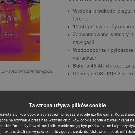
Wysoka prędkość biegu:
terenie
12 stopni swobody ruchu
:
Zaawansowane sensory
: 
nawigacji
Wodoodporna i pyłoszczel
warunkach
Bateria 45 Ah
: do 5 godzin
 3D i autonomiczną nawigację.
Obsługa ROS i ROS 2
: umoż
zemysłowej z
Ta strona używa plików cookie
orzysta z plików cookie, aby zapewnić lepszą wygodę użytkowania. Korzystając z
iej zaawansowanych robotów
godę na używanie przez nas wszystkich plików cookie zgodnie z warunkami nasz
 cookie. Dane użytkowników i pliki cookie mogą być przetwarzane i wykorzysty
pędom w każdym ze stawów
ji reklam. Jeśli nie wyrażasz na to zgody przejdź do "Ustawienia cookies" i do