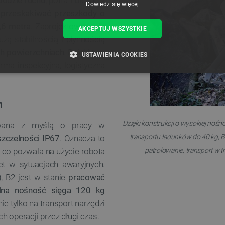
bodzie ruchu
, potrafi biegać z
Dowiedz się więcej
,
przeskakiwać przeszkody o
,6 metra
. Zaprojektowany do
AKCEPTUJ WSZYSTKIE
użą stabilnością i płynnością
ch powierzchniach
. Dzięki tym
USTAWIENIA COOKIES
ma inspekcyjna, logistyczna
ZBĘDNE
WYDAJNOŚĆ
TARGETOWANIE
FUNKCJ
h
Dzięki konstrukcji o wysokiej noś
owana z myślą o pracy w
Niezbędne
Wydajność
Targetowanie
Funkcjonalność
transportu ładunków do 40 kg, B
zczelności IP67
. Oznacza to
iwiają korzystanie z podstawowych funkcji strony internetowej, takich jak logowanie użytk
, co pozwala na użycie robota
patrolowanie, transport w t
e nie można prawidłowo korzystać ze strony internetowej.
t w sytuacjach awaryjnych.
Provider /
Okres
Opis
Domena
przechowywania
, B2 jest w stanie
pracować
789]{32}
.botland.com.pl
Sesja
Ten plik cookie jest wymag
na nośność sięga 120 kg
opartego o silnik PrestaSho
nie tylko na transport narzędzi
.botland.com.pl
Sesja
Ten plik cookie jest używa
 operacji przez długi czas.
obciążenia w celu zapewnien
internetowych są skierowa