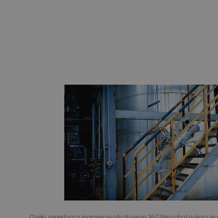
VISITOR_PRIVACY_METAD
Polityce prywa
__cf_bm
__cf_bm
PHPSESSID
_smvs
Dzięki napędom o momencie obrotowym 360 Nm robot pokonuje pr