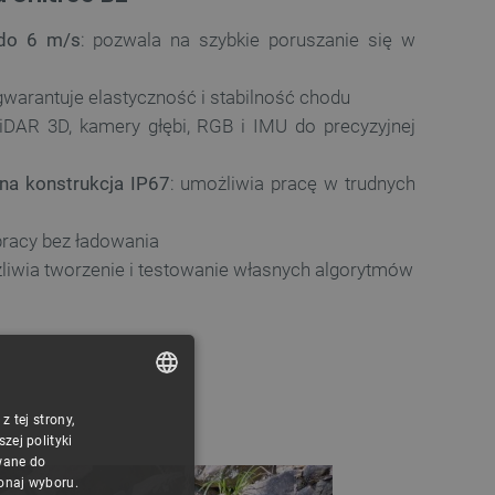
 do 6 m/s
: pozwala na szybkie poruszanie się w
 gwarantuje elastyczność i stabilność chodu
LiDAR 3D, kamery głębi, RGB i IMU do precyzyjnej
na konstrukcja IP67
: umożliwia pracę w trudnych
 pracy bez ładowania
liwia tworzenie i testowanie własnych algorytmów
 tej strony,
POLISH
ej polityki
CZECH
wane do
konaj wyboru.
ENGLISH