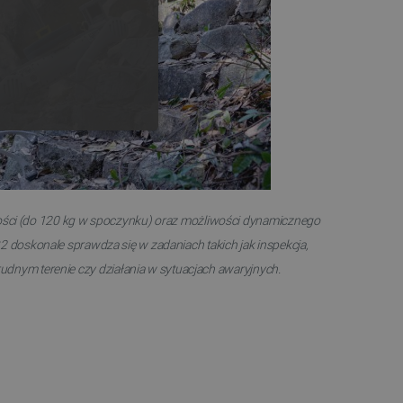
GERMAN
ONALNOŚĆ
ności (do 120 kg w spoczynku) oraz możliwości dynamicznego
2 doskonale sprawdza się w zadaniach takich jak inspekcja,
ownika i zarządzanie kontem.
rudnym terenie czy działania w sytuacjach awaryjnych.
any do działania sklepu
p.
ny do celów bilansowania
ia, że żądania stron
ne do tego samego serwera