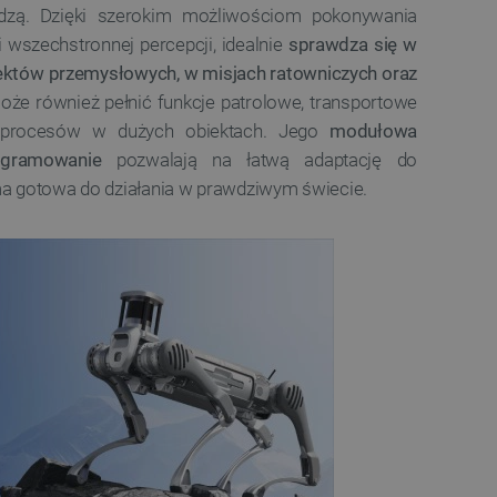
ledzenia sprzedaży w Google
odzą. Dzięki szerokim możliwościom pokonywania
ormacji o sesji
 wszechstronnej percepcji, idealnie
sprawdza się w
różniania ludzi i botów. Jest
biektów przemysłowych, w misjach ratowniczych oraz
ernetowej, ponieważ
oże również pełnić funkcje patrolowe, transportowe
ch raportów na temat
ternetowej.
ę procesów w dużych obiektach. Jego
modułowa
rzechowywania preferencji
gramowanie
pozwalają na łatwą adaptację do
osobu wyświetlania
rma gotowa do działania w prawdziwym świecie.
ny do przechowywania zgody
z plików cookie na stronie
 zgodność z wymogami
zgody na niektóre kategorie
ny do przechowywania
nika w celu zwiększenia
i strony internetowej,
sonalizowane doświadczenie
y przez usługę Cookie-
ia preferencji dotyczących
cookie. Jest to konieczne,
ript.com działał poprawnie.
ozpoznawania osoby