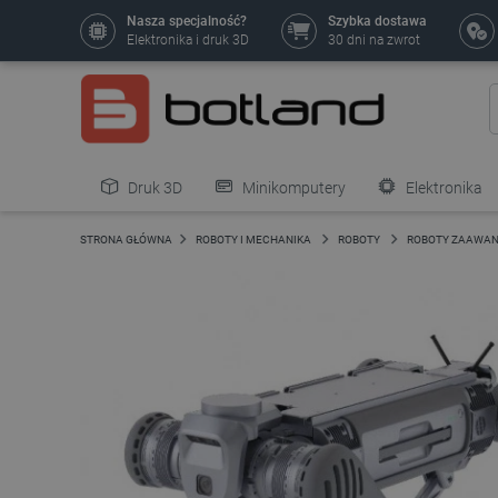
Nasza specjalność?
Szybka dostawa
Elektronika i druk 3D
30 dni na zwrot
Druk 3D
Minikomputery
Elektronika
Pozostałe
STRONA GŁÓWNA
ROBOTY I MECHANIKA
ROBOTY
ROBOTY ZAAWA