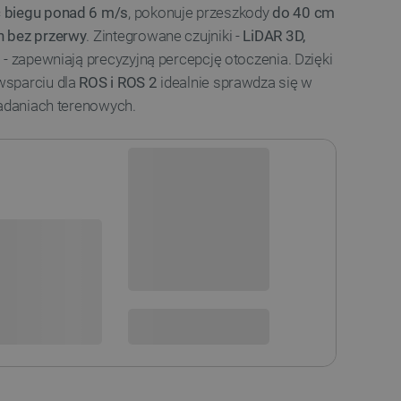
 biegu ponad 6 m/s
, pokonuje przeszkody
do 40 cm
n bez przerwy
. Zintegrowane czujniki -
LiDAR 3D,
U
- zapewniają precyzyjną percepcję otoczenia. Dzięki
wsparciu dla
ROS i ROS 2
idealnie sprawdza się w
badaniach terenowych.
Realizacja 1-2 tyg. od
opłacenia zamówienia
i
Na zamówienie
sowania:
Darmowa
dostawa
30 dni
na zwrot
 DO KOSZYKA
SPRAWDŹ ILOŚĆ