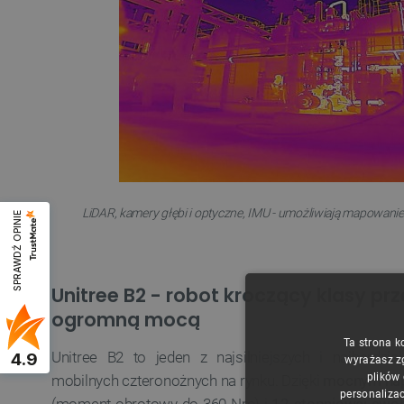
LiDAR, kamery głębi i optyczne, IMU - umożliwiają mapowanie
SPRAWDŹ OPINIE
Unitree B2 - robot kroczący klasy pr
ogromną mocą
Ta strona k
Unitree B2 to jeden z najsilniejszych i najbardz
4.9
wyrażasz z
plików
mobilnych czteronożnych na rynku. Dzięki
mocnym na
personalizac