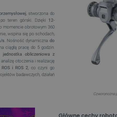
przemysłowej
, stworzona do
po teren górski. Dzięki
12-
o momencie obrotowym 360
nie, wspina się po schodach,
/s
. Nośność dynamiczna
do
a ciągłą pracę do 5 godzin.
z
jednostka obliczeniowa z
alizę otoczenia i realizację
a
ROS i ROS 2
, co czyni go
ojektów badawczych, działań
Czworonożna pla
Główne cechy robota