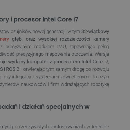
a, zwiększając wydajność
ytkownika.
ny do przechowywania zgody
 i procesor Intel Core i7
ności dla ich interakcji z
otyczące zgody
ityki i ustawienia
staw czujników nowej generacji, w tym
32-wiązkowy
e ich preferencje zostaną
sesjach.
mery
głębi oraz wysokiej rozdzielczości kamery
różniania ludzi i botów. Jest
e z precyzyjnym modułem IMU, zapewniając pełną
ernetowej, ponieważ
ch raportów na temat
ożliwość precyzyjnego mapowania otoczenia. Wersja
ternetowej.
tuje
wydajny komputer z procesorem Intel Core i7
,
różniania ludzi i botów. Jest
S i ROS 2
- otwierając tym samym drogę do rozwoju
ernetowej, ponieważ
ch raportów na temat
i czy integracji z systemami zewnętrznymi. To czyni
ternetowej.
żynierów, naukowców i firm wdrażających robotykę
likacje oparte na języku
ogólnego przeznaczenia
ch sesji użytkownika.
rowana losowo, sposób jej
 dla witryny, ale dobrym
 badań i działań specjalnych w
nie statusu zalogowanego
mi.
ny do zarządzania stanem
ania stron.
 myślą o rzeczywistych zastosowaniach w terenie -