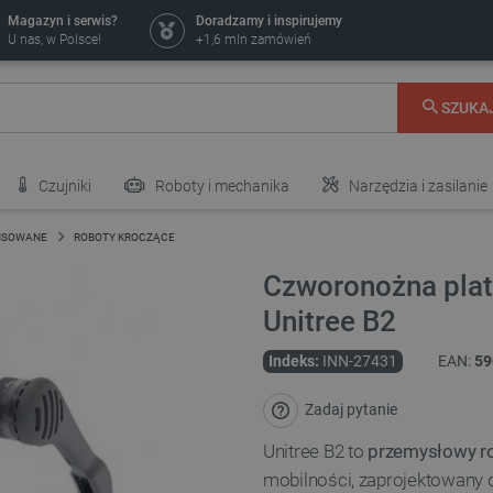
Magazyn i serwis?
Doradzamy i inspirujemy
U nas, w Polsce!
+1,6 mln zamówień
SZUKA
Czujniki
Roboty i mechanika
Narzędzia i zasilanie
NSOWANE
ROBOTY KROCZĄCE
Czworonożna platf
Unitree B2
Indeks:
INN-27431
EAN:
59
Zadaj pytanie
Unitree B2 to
przemysłowy r
mobilności, zaprojektowany 