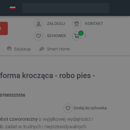
Zamów w ciągu:
7
:
39
:
45
, a wyślemy dziś!
ZALOGUJ
KONTAKT
J
0
SCHOWEK
Edukacja
Smart Home
orma krocząca - robo pies -
07085525556
Dodaj do schowka
obot czworonożny
o wyjątkowej wydajności i
do zadań w trudnych i nieprzewidywalnych