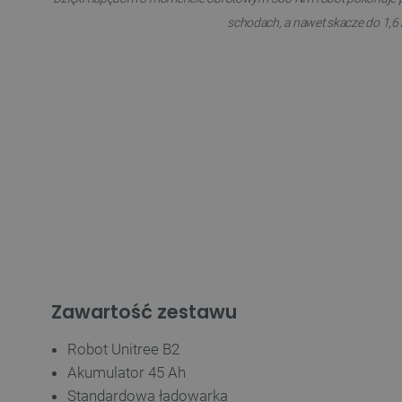
LaSID
schodach, a nawet skacze do 1,6
__cf_bm
isListDisplay
_lb_ccc
critData
Zawartość zestawu
CookieScriptConsent
Robot Unitree B2
Akumulator 45 Ah
LaVisitorId_Ym90bGFuZC5
Standardowa ładowarka