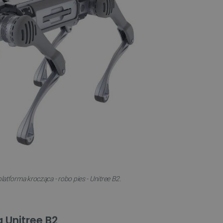
tforma krocząca - robo pies - Unitree B2.
 Unitree B2