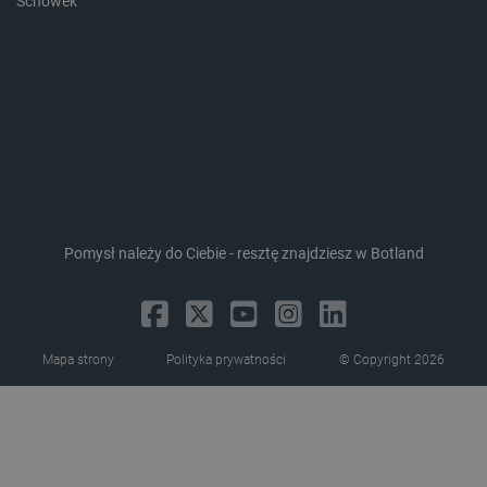
Schowek
critData
botland.com.pl
Pomysł należy do Ciebie - resztę znajdziesz w Botland
CookieScriptConsent
CookieScript
botland.com.pl
Mapa strony
Polityka prywatności
© Copyright 2026