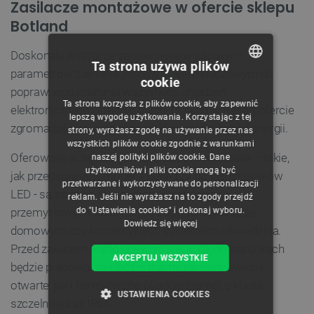
Zasilacze montażowe w ofercie sklepu
Botland
Doskonale wiemy, że zapewnienie właściwych
Ta strona używa plików
parametrów zasilania jest warunkiem kluczowym do
cookie
POLISH
poprawnego działania wszystkich urządzeń
Ta strona korzysta z plików cookie, aby zapewnić
elektronicznych i elektrycznych. Dlatego w naszej ofercie
CZECH
lepszą wygodę użytkowania. Korzystając z tej
zgromadziliśmy bardzo szeroki wachlarz źródeł energii.
strony, wyrażasz zgodę na używanie przez nas
ENGLISH
wszystkich plików cookie zgodnie z warunkami
Oferowane w tej kategorii zasilacze montażowe – takie,
naszej polityki plików cookie. Dane
GERMAN
użytkowników i pliki cookie mogą być
jak przedstawiony model T-60W-12V do taśm i pasków
przetwarzane i wykorzystywane do personalizacji
LED - są szeroko stosowane w instalacjach
reklam. Jeśli nie wyrażasz na to zgody przejdź
do "Ustawienia cookies" i dokonaj wyboru.
przemysłowych, automatyce budynkowej, a także
Dowiedz się więcej
domowych czy komercyjnych systemach oświetlenia.
Przed zakupem warto upewnić się, w jakich warunkach
AKCEPTUJ WSZYSTKIE
będzie pracował zasilacz – mamy zarówno wersje
otwarte, jak i hermetyczne (wodoodporne) o klasie
USTAWIENIA COOKIES
szczelności aż IP67.