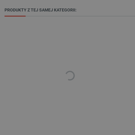
PRODUKTY Z TEJ SAMEJ KATEGORII:
_lb
.botland.com.pl
Polityce prywatności Google
VISITOR_PRIVACY_METADATA
YouTube
.youtube.com