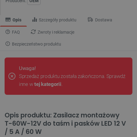
Producent:
OEM
Opis
Szczegóły produktu
Dostawa
FAQ
Zwroty i reklamacje
Bezpieczeństwo produktu
Uwaga!
Sprzedaż produktu została zakończona. Sprawdź
inne w
tej kategorii
.
Opis produktu: Zasilacz montażowy
T-60W-12V do taśm i pasków LED 12 V
/ 5 A / 60 W