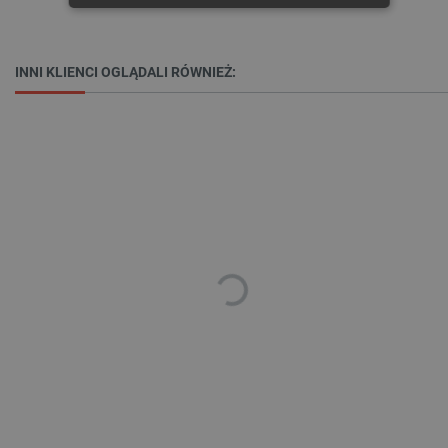
NIEZBĘDNE
WYDAJNOŚĆ
TARGETOWANIE
INNI KLIENCI OGLĄDALI RÓWNIEŻ:
FUNKCJONALNOŚĆ
Niezbędne
Wydajność
Targetowanie
Funkcjonalność
Niezbędne pliki cookie umożliwiają korzystanie z
podstawowych funkcji strony internetowej, takich
jak logowanie użytkownika i zarządzanie kontem.
Bez niezbędnych plików cookie nie można
prawidłowo korzystać ze strony internetowej.
Provider /
Nazwa
Domena
PrestaShop-[abcdef0123456789]{32}
.botland.com.pl