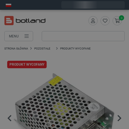
Wyślemy w poniedziałek
0
MENU
STRONA GŁÓWNA
POZOSTAŁE
PRODUKTY WYCOFANE
PRODUKT WYCOFANY