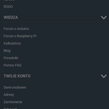
RODO
WIEDZA
Forum o Arduino
isListDisplay
botland.com.pl
Forum o Raspberry Pi
Kalkulatory
Blog
Poradniki
_lb_ccc
.botland.com.pl
Pomoc FAQ
TWOJE KONTO
Dane osobowe
Adresy
Zamówienia