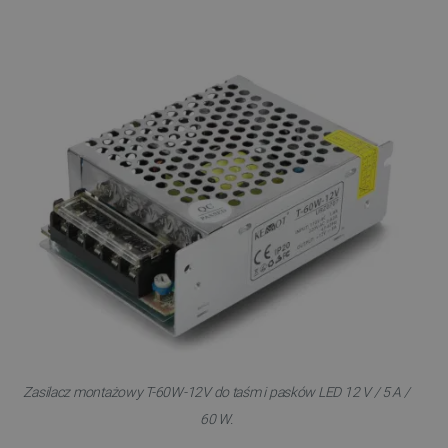
Zasilacz montażowy T-60W-12V do taśm i pasków LED 12 V / 5 A /
60 W.