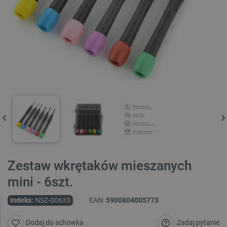
Zestaw wkrętaków mieszanych
mini - 6szt.
Indeks:
NSZ-00633
EAN:
5900804005773
Zadaj pytanie
Dodaj do schowka