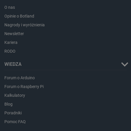
PHPSESSID
PHP.net
O nas
botland.com.pl
Opinie o Botland
Nagrody i wyróżnienia
Newsletter
Kariera
RODO
WIEDZA
Forum o Arduino
Forum o Raspberry Pi
Kalkulatory
Blog
Poradniki
_smvs
.botland.com.pl
Pomoc FAQ