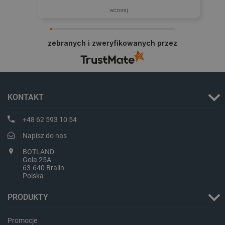
wczoraj
zebranych i zweryfikowanych przez
Polityce prywatności Google
VISITOR_PRIVACY_METADATA
YouTube
.youtube.com
KONTAKT
+48 62 593 10 54
Napisz do nas
BOTLAND
Gola 25A
63-640 Bralin
Polska
PRODUKTY
Promocje