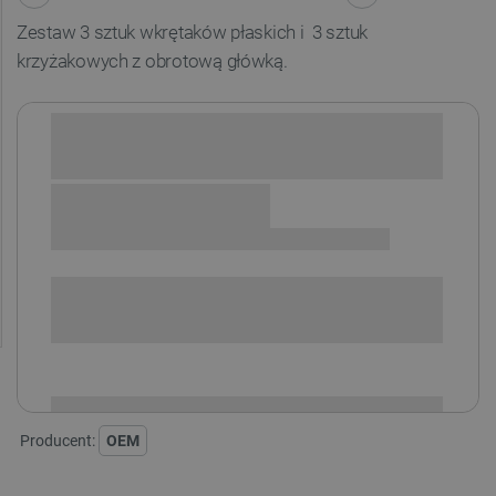
Zestaw 3 sztuk wkrętaków płaskich i 3 sztuk
krzyżakowych z obrotową główką.
Sprawdź opcje płatności i finansowania:
SPRAWDŹ ILOŚĆ
i
Niedostępny
Produkt wycofany
Producent:
OEM