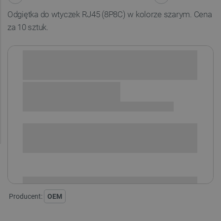
Odgiętka do wtyczek RJ45 (8P8C) w kolorze szarym. Cena
za 10 sztuk.
Sprawdź opcje płatności i finansowania:
SPRAWDŹ ILOŚĆ
i
Niedostępny
Produkt wycofany
Producent:
OEM