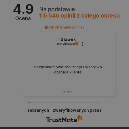
4.9
Na podstawie
Niezbędne pliki cookie umożliwiają korzystanie z
podstawowych funkcji strony internetowej, takich
115 546
opinii
z całego okresu
jak logowanie użytkownika i zarządzanie kontem.
Ocena
Bez niezbędnych plików cookie nie można
prawidłowo korzystać ze strony internetowej.
Jak zbieramy opinie?
Provider /
Nazwa
Slawek
Domena
zweryfikowano
PrestaShop-[abcdef0123456789]{32}
.botland.com.pl
bezproblemowa realizacja i wzorowa
obsługa klienta.
_lb
.botland.com.pl
wczoraj
zebranych i zweryfikowanych przez