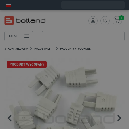
Wyślemy w poniedziałek
0
MENU
STRONA GŁÓWNA
POZOSTAŁE
PRODUKTY WYCOFANE
PRODUKT WYCOFANY