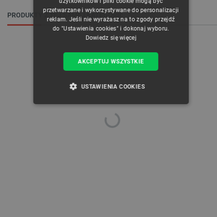
użytkowników i pliki cookie mogą być
przetwarzane i wykorzystywane do personalizacji
PRODUKTY Z TEJ SAMEJ KATEGORII:
reklam. Jeśli nie wyrażasz na to zgody przejdź
do "Ustawienia cookies" i dokonaj wyboru.
Dowiedz się więcej
AKCEPTUJ WSZYSTKIE
USTAWIENIA COOKIES
NIEZBĘDNE
WYDAJNOŚĆ
TARGETOWANIE
FUNKCJONALNOŚĆ
Niezbędne
Wydajność
Targetowanie
Funkcjonalność