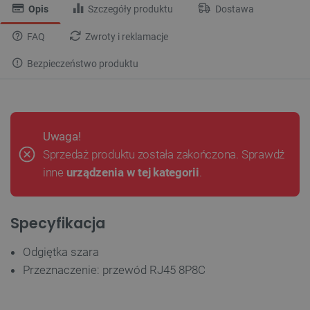
Opis
Szczegóły produktu
Dostawa
FAQ
Zwroty i reklamacje
Bezpieczeństwo produktu
Uwaga!
Sprzedaż produktu została zakończona. Sprawdź
inne
urządzenia w tej kategorii
.
Specyfikacja
Odgiętka szara
Przeznaczenie: przewód RJ45 8P8C