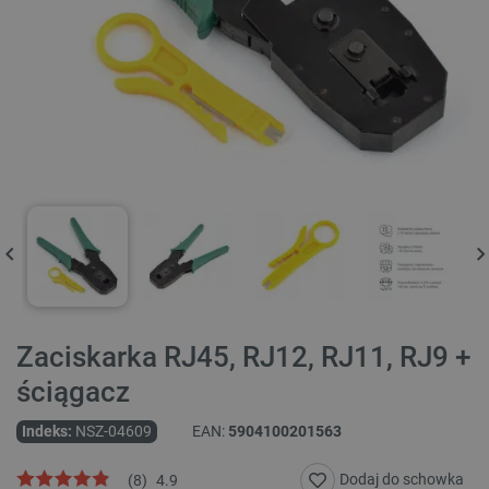
Zaciskarka RJ45, RJ12, RJ11, RJ9 +
ściągacz
Indeks:
NSZ-04609
EAN:
5904100201563
Dodaj do schowka
(
8
)
4.9