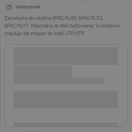
Zadaj pytanie
Zaciskarka do wtyków 8P8C/RJ45, 6P6C/RJ12,
6P4C/RJ11. Wykonana ze stali hartowanej. W zestawie
znajduje się stripper do kabli UTP/STP.
Sprawdź opcje płatności i finansowania:
SPRAWDŹ ILOŚĆ
i
Niedostępny
Produkt wycofany