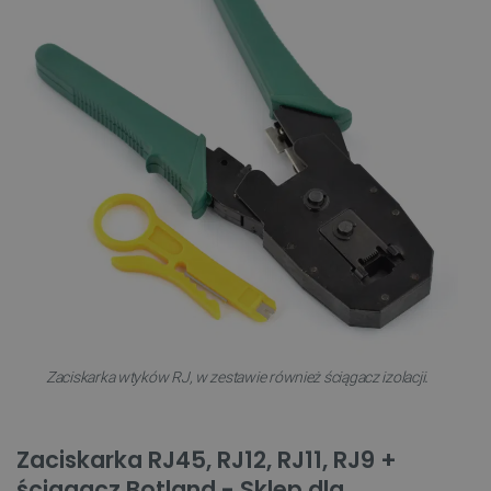
.
Zaciskarka wtyków RJ, w zestawie również ściągacz izolacji
Zaciskarka RJ45, RJ12, RJ11, RJ9 +
ściągacz Botland - Sklep dla