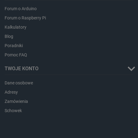
Forum o Arduino
Forum o Raspberry Pi
isListDisplay
botland.com.pl
Kalkulatory
Blog
Poradniki
Pomoc FAQ
_lb_ccc
.botland.com.pl
TWOJE KONTO
Dane osobowe
Adresy
Zamówienia
Schowek