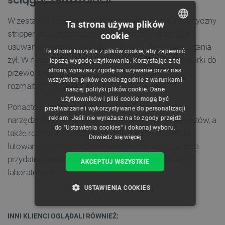
W zestawie z zaciskarką RJ znajdziesz również praktyczny
Ta strona używa plików
stripper (ściągacz izolacji), który umożliwia szybkie
cookie
POLISH
usuwanie osłonek z kabli typu UTP i STP bez uszkadzania
Ta strona korzysta z plików cookie, aby zapewnić
CZECH
żył. W naszej ofercie znajdziesz również inne zaciskarki do
lepszą wygodę użytkowania. Korzystając z tej
strony, wyrażasz zgodę na używanie przez nas
przewodów i ściągacze izolacji przeznaczone do
ENGLISH
wszystkich plików cookie zgodnie z warunkami
rozmaitych rodzajów kabli.
naszej polityki plików cookie. Dane
GERMAN
użytkowników i pliki cookie mogą być
Ponadto nasz asortyment obejmuje szeroki wybór
przetwarzane i wykorzystywane do personalizacji
reklam. Jeśli nie wyrażasz na to zgody przejdź
narzędzi dla elektroników, robotyków i majsterkowiczów, a
do "Ustawienia cookies" i dokonaj wyboru.
także rozmaite przyrządy pomiarowe, akcesoria do
Dowiedz się więcej
lutowania oraz wszystkie inne elementy wyposażenia
przydatne podczas pracy w warsztacie, garażu czy
AKCEPTUJ WSZYSTKIE
laboratorium.
USTAWIENIA COOKIES
NIEZBĘDNE
WYDAJNOŚĆ
INNI KLIENCI OGLĄDALI RÓWNIEŻ: