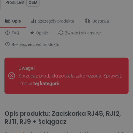
Producent:
OEM
Opis
Szczegóły produktu
Dostawa
FAQ
Opinie
Zwroty i reklamacje
Bezpieczeństwo produktu
Uwaga!
Sprzedaż produktu została zakończona. Sprawdź
inne w
tej kategorii
.
Opis produktu: Zaciskarka RJ45, RJ12,
RJ11, RJ9 + ściągacz