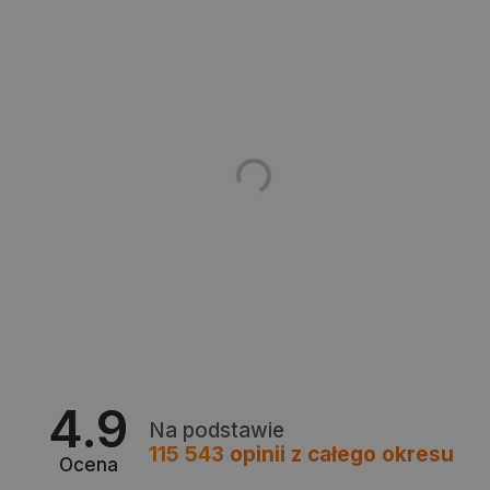
Polityce prywatności Google
VISITOR_PRIVACY_METADATA
YouTube
.youtube.com
4.9
Na podstawie
115 543
opinii
z całego okresu
Ocena