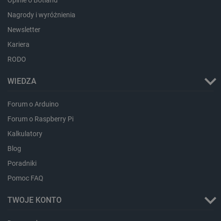
Nagrody i wyróżnienia
Newsletter
Kariera
RODO
CookieScriptConsent
CookieScript
botland.com.pl
WIEDZA
Forum o Arduino
Forum o Raspberry Pi
Kalkulatory
Blog
Poradniki
Pomoc FAQ
LaVisitorId_Ym90bGFuZC5sYWRlc2suY29tLw
.botland.com.pl
TWOJE KONTO