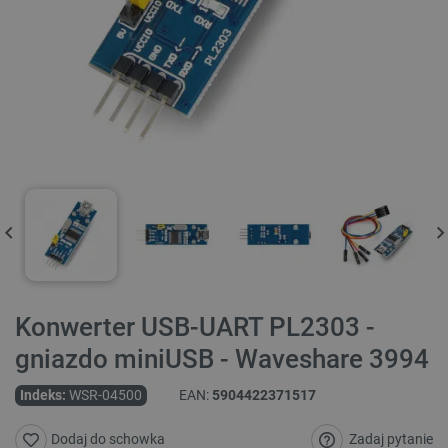
Konwerter USB-UART PL2303 -
gniazdo miniUSB - Waveshare 3994
Indeks:
WSR-04500
EAN:
5904422371517
Zadaj pytanie
Dodaj do schowka