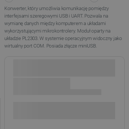
Konwerter, który umożliwia komunikację pomiędzy
interfejsami szeregowymi USB i UART. Pozwala na
wymianę danych między komputerem a układami
wykorzystującymi mikrokontrolery. Moduł oparty na
układzie PL2303. W systemie operacyjnym widoczny jako
wirtualny port COM. Posiada złącze miniUSB.
Sprawdź opcje płatności i finansowania:
SPRAWDŹ ILOŚĆ
i
Niedostępny
Produkt wycofany