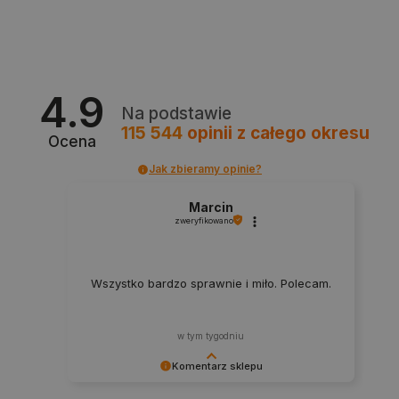
PHPSESSID
PHP.net
botland.com.pl
4.9
Na podstawie
115 544
opinii
z całego okresu
Ocena
Jak zbieramy opinie?
Marcin
zweryfikowano
Wszystko bardzo sprawnie i miło. Polecam.
w tym tygodniu
_smvs
.botland.com.pl
Komentarz sklepu
Dziękujemy za najwyższą ocenę. Cieszymy się,