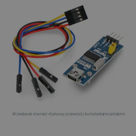
W zestawie również 4-pinowy przewód z końcówkami żeńskimi