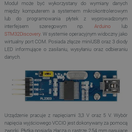
Moduł może być wykorzystany do wymiany danych
między komputerem a systemem mikrokontrolerowym
lub do programowania płytek z wyprowadzonym
interfejsem szeregowym np.
Arduino
lub
STM32Discovery
. W systemie operacyjnym widoczny jako
wirtualny port COM. Posiada złącze miniUSB oraz 3 diody
LED informujące o zasilaniu, wysyłaniu oraz odbieraniu
danych.
Urządzenie pracuje z napięciami 3,3 V oraz 5 V. Wybór
napięcia wyjściowego VCCIO jest dokonywany za pomocą
zworki. Płytka posiada złącza o rastrze 2,54 mm pasujące