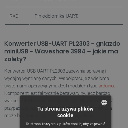
RXD
Pin odbiornika UART.
Konwerter USB-UART PL2303 - gniazdo
miniUSB - Waveshare 3994 – jakie ma
zalety?
Konwerter USB-UART PL2303 zapewnia sprawną i
wydajną wymianę danych. Współpracuje z wieloma
systemami operacyjnymi. Jest modułem typu
arduino
.
Komponent jest faktycznie bezawaryjny, lecz bardzo
ważne jest właściwe podłączenie do płyty głównej. W
przypadku braku zgodności z systemem – konieczna
Ta strona używa plików
cookie
może być manualna instalacja sterowników.
POLISH
Ta strona korzysta z plików cookie, aby zapewnić
CZECH