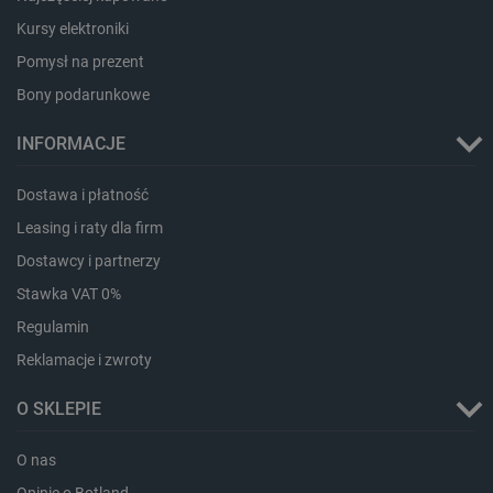
Kursy elektroniki
Pomysł na prezent
Bony podarunkowe
_lb_ccc
.botland.com.pl
INFORMACJE
Dostawa i płatność
Leasing i raty dla firm
Dostawcy i partnerzy
Stawka VAT 0%
Regulamin
Reklamacje i zwroty
critData
botland.com.pl
O SKLEPIE
O nas
Opinie o Botland