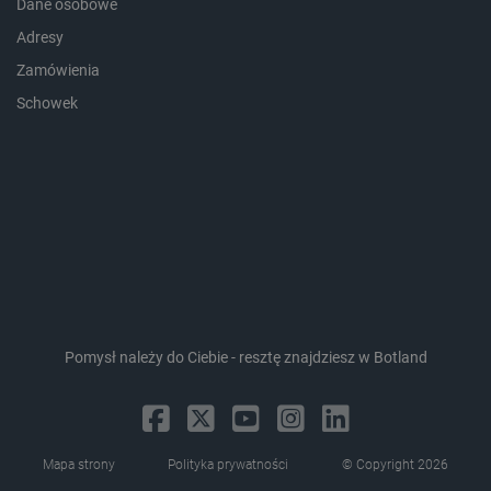
Dane osobowe
critCartData
botland.com.pl
Adresy
Zamówienia
Schowek
critAccountId
botland.com.pl
Pomysł należy do Ciebie - resztę znajdziesz w Botland
Mapa strony
Polityka prywatności
© Copyright 2026