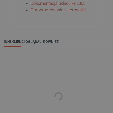
Dokumentacja układu PL2303
Oprogramowanie i sterowniki
Polityce prywatności Google
VISITOR_PRIVACY_METADATA
YouTube
INNI KLIENCI OGLĄDALI RÓWNIEŻ:
.youtube.com