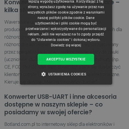
Konwerter USB-UART od Waveshare –
lepszą wygodę użytkowania. Korzystając z tej
strony, wyrażasz zgodę na używanie przez nas
kilka słów o producencie
ENGLISH
wszystkich plików cookie zgodnie z warunkami
naszej polityki plików cookie. Dane
GERMAN
Wavershare uchodzi za wiodącego, globalnego
użytkowników i pliki cookie mogą być
producenta komponentów i modułów elektronicznych dla
przetwarzane i wykorzystywane do personalizacji
reklam. Jeśli nie wyrażasz na to zgody przejdź
różnorodnych branż, w tym robotyki. Posiadają
do "Ustawienia cookies" i dokonaj wyboru.
różnorodne konwertery. Ich sprzęt jest wykorzystywany
Dowiedz się więcej
przez specjalistów w pracy, jednocześnie służy do nauki
(uczniowie, studenci). Producent posiada certyfikaty (np.
AKCEPTUJ WSZYSTKIE
CE, FCC, RoHS). Jak sam stwierdził, stara się dostarczyć
klientom proste i niezawodne rozwiązania elektroniczne.
USTAWIENIA COOKIES
Kieruje się dewizą „Making Innovation Easier”.
NIEZBĘDNE
WYDAJNOŚĆ
Konwerter USB-UART i inne akcesoria
TARGETOWANIE
dostępne w naszym sklepie – co
posiadamy w swojej ofercie?
FUNKCJONALNOŚĆ
Botland.com.pl to internetowy sklep dla elektroników i