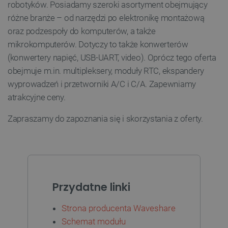
robotyków. Posiadamy szeroki asortyment obejmujący
różne branże – od narzędzi po elektronikę montażową
Niezbędne
Wydajność
Targetowanie
oraz podzespoły do komputerów, a także
Funkcjonalność
mikrokomputerów. Dotyczy to także konwerterów
Niezbędne pliki cookie umożliwiają korzystanie z
(konwertery napięć, USB-UART, video). Oprócz tego oferta
podstawowych funkcji strony internetowej, takich
obejmuje m.in. multipleksery, moduły RTC, ekspandery
jak logowanie użytkownika i zarządzanie kontem.
Bez niezbędnych plików cookie nie można
wyprowadzeń i przetworniki A/C i C/A. Zapewniamy
prawidłowo korzystać ze strony internetowej.
atrakcyjne ceny.
Provider /
Nazwa
Domena
Zapraszamy do zapoznania się i skorzystania z oferty.
PrestaShop-[abcdef0123456789]{32}
.botland.com.pl
_lb
.botland.com.pl
Przydatne linki
Strona producenta Waveshare
Schemat modułu