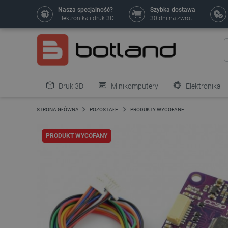
Nasza specjalność?
Szybka dostawa
Elektronika i druk 3D
30 dni na zwrot
Druk 3D
Minikomputery
Elektronika
Pozostałe
STRONA GŁÓWNA
POZOSTAŁE
PRODUKTY WYCOFANE
PRODUKT WYCOFANY