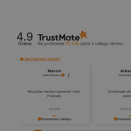
_lb_ccc
4.9
critData
Ocena
Na podstawie
115 536
opinii
z całego okresu
CookieScriptConsent
Jak zbieramy opinie?
Marcin
Arka
zweryfikowano
zweryfik
LaVisitorId_Ym90bGFuZC5
Wszystko bardzo sprawnie i miło.
Doskonała obs
critCartData
Polecam.
reali
wczoraj
w tym t
critAccountId
Komentarz sklepu
Komenta
Dziękujemy za najwyższą ocenę.
Zadowolenie klient