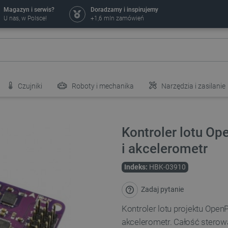
Magazyn i serwis?
Doradzamy i inspirujemy
U nas, w Polsce!
+1,6 mln zamówień
Czujniki
Roboty i mechanika
Narzędzia i zasilanie
Kontroler lotu O
i akcelerometr
Indeks:
HBK-03910
Zadaj pytanie
Kontroler lotu projektu Open
akcelerometr. Całość stero