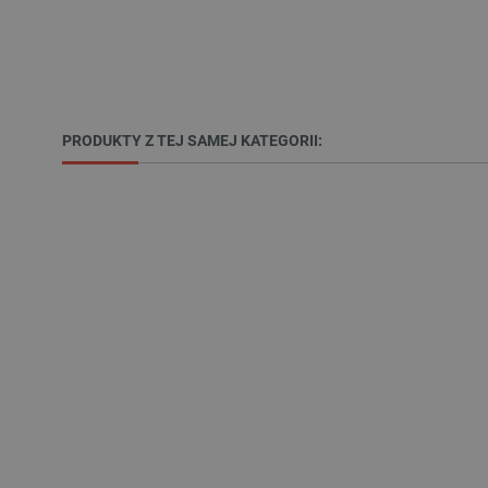
__cf_bm
PRODUKTY Z TEJ SAMEJ KATEGORII:
PHPSESSID
_smvs
LaSID
__cf_bm
isListDisplay