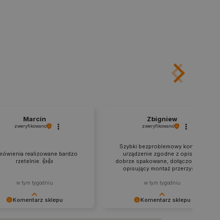
ny do przechowywania zgody
z plików cookie na stronie
 zgodność z wymogami
zgody na niektóre kategorie
ny do przechowywania
nika w celu zwiększenia
i strony internetowej,
sonalizowane doświadczenie
y przez usługę Cookie-
ia preferencji dotyczących
cookie. Jest to konieczne,
ript.com działał poprawnie.
Marcin
Zbigniew
zweryfikowano
zweryfikowano
ozpoznawania osoby
Szybki bezproblemowy kontakt,
mówienia realizowane bardzo
urządzenie zgodne z opisem,
pewnienia, aby zawartość
 gdy użytkownik porusza się
rzetelnie. 👍️👍️
dobrze spakowane, dołączony film
 lub gdy opuszcza sklep i
opisujący montaż przerzysty.
w tym tygodniu
w tym tygodniu
ny do przechowywania
nie zalogowanego na stronie
Komentarz sklepu
Komentarz sklepu
zową rolę w zapewnianiu
zanych z sesjami
ujemy za pozostawienie
Dziękujemy za zaufanie i udaną
em kontami.