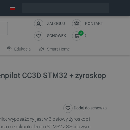
Zamów w ciągu:
4
:
48
:
01
, a wyślemy dziś!
ZALOGUJ
KONTAKT
0
SCHOWEK
Edukacja
Smart Home
penpilot CC3D STM32 + żyroskop
Dodaj do schowka
Pilot wyposażony jest w 3-osiowy żyroskop i
wana mikrokontrolerem STM32 z 32-bitowym