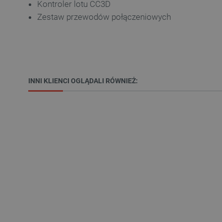
Kontroler lotu CC3D
Zestaw przewodów połączeniowych
Niezbędne pliki cookie umożl
Bez niezbędnych plików cooki
INNI KLIENCI OGLĄDALI RÓWNIEŻ:
Nazwa
PrestaShop-[abcdef0123456
_lb
VISITOR_PRIVACY_METAD
Polityce prywa
__cf_bm