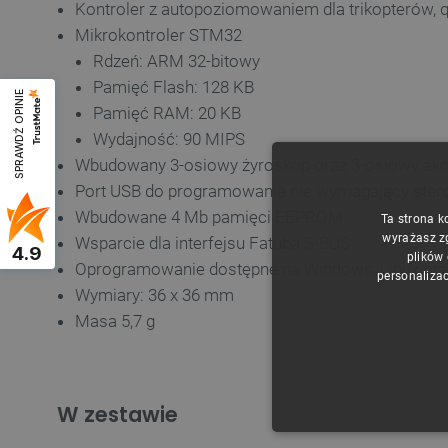
Kontroler z autopoziomowaniem dla trikopterów, 
Mikrokontroler STM32
Rdzeń: ARM 32-bitowy
Pamięć Flash: 128 KB
SPRAWDŹ OPINIE
Pamięć RAM: 20 KB
Wydajność: 90 MIPS
Wbudowany 3-osiowy żyroskop oraz 3-osiowy akc
Port USB do programowania nie wymagający stero
Wbudowane 4 Mb pamięci EEPROM
Ta strona k
wyrażasz z
Wsparcie dla interfejsu Fatuba S-BUS
4.9
plików
Oprogramowanie dostępne na Windows, Linux or
personalizac
Wymiary: 36 x 36 mm
Masa 5,7 g
W zestawie
NIE