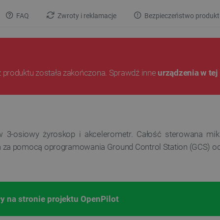
FAQ
Zwroty i reklamacje
Bezpieczeństwo produkt
 produktu została zakończona. Sprawdź inne
urządzenia w tej 
t w 3-osiowy żyroskop i akcelerometr. Całość sterowana 
 za pomocą oprogramowania Ground Control Station (GCS) od
y na stronie projektu OpenPilot