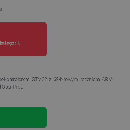
u
kategorii
.
mikrokontrolerem STM32 z 32-bitowym rdzeniem ARM.
 OpenPilot.