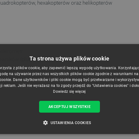
quadrokopterów, hexakopterów oraz helikopterów
elerometr
Ta strona używa plików cookie
wników (plug and play)
orzysta z plików cookie, aby zapewnić lepszą wygodę użytkowania. Korzystając z
godę na używanie przez nas wszystkich plików cookie zgodnie z warunkami nasz
 cookie. Dane użytkowników i pliki cookie mogą być przetwarzane i wykorzysty
az Mac
ji reklam. Jeśli nie wyrażasz na to zgody przejdź do "Ustawienia cookies" i do
Dowiedz się więcej
AKCEPTUJ WSZYSTKIE
USTAWIENIA COOKIES
ZBĘDNE
WYDAJNOŚĆ
TARGETOWANIE
FUNKCJ