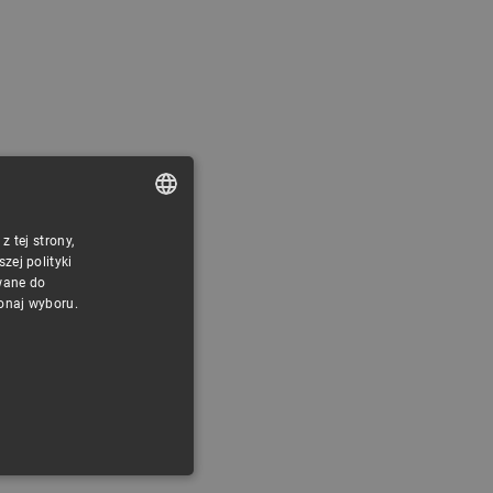
 tej strony,
POLISH
ej polityki
CZECH
wane do
konaj wyboru.
ENGLISH
GERMAN
ONALNOŚĆ