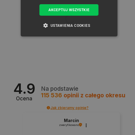
AKCEPTUJ WSZYSTKIE
USTAWIENIA COOKIES
NIEZBĘDNE
WYDAJNOŚĆ
TARGETOWANIE
FUNKCJONALNOŚĆ
4.9
Na podstawie
115 536
opinii
z całego okresu
Niezbędne
Wydajność
Targetowanie
Ocena
Funkcjonalność
Jak zbieramy opinie?
Niezbędne pliki cookie umożliwiają korzystanie z
Marcin
podstawowych funkcji strony internetowej, takich
jak logowanie użytkownika i zarządzanie kontem.
zweryfikowano
Bez niezbędnych plików cookie nie można
prawidłowo korzystać ze strony internetowej.