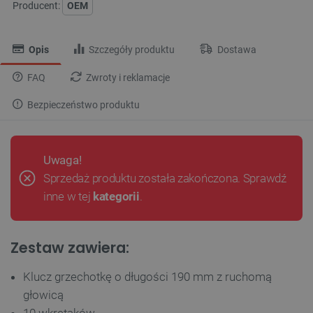
Producent:
OEM
Opis
Szczegóły produktu
Dostawa
FAQ
Zwroty i reklamacje
Bezpieczeństwo produktu
Uwaga!
Sprzedaż produktu została zakończona. Sprawdź
inne w tej
kategorii
.
Zestaw zawiera:
Klucz grzechotkę o długości 190 mm z ruchomą
głowicą