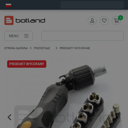
Zamów w ciągu:
7
:
26
:
36
, a wyślemy dziś!
0
MENU
STRONA GŁÓWNA
POZOSTAŁE
PRODUKTY WYCOFANE
PRODUKT WYCOFANY