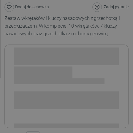
Zadaj pytanie
Dodaj do schowka
Zestaw wkrętaków i kluczy nasadowych z grzechotką i
przedłużaczem. W komplecie: 10 wkrętaków, 7 kluczy
nasadowych oraz grzechotka z ruchomą głowicą.
Sprawdź opcje płatności i finansowania:
SPRAWDŹ ILOŚĆ
i
Niedostępny
Produkt wycofany