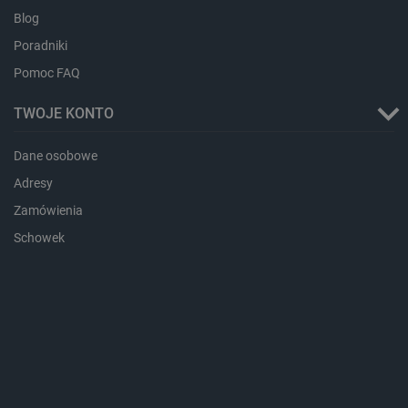
Blog
Poradniki
Pomoc FAQ
TWOJE KONTO
Dane osobowe
Adresy
_smvs
.botland.com.pl
Zamówienia
Schowek
LaSID
Quality Unit LLC
botland.com.pl