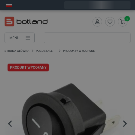
Wyślemy w poniedziałek
0
MENU
STRONA GŁÓWNA
POZOSTAŁE
PRODUKTY WYCOFANE
PRODUKT WYCOFANY