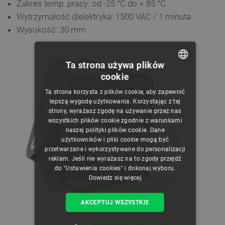
Zakres temp. pracy: od -25 °C do + 85 °C
Wytrzymałość dielektryka: 1500 VAC / 1 minuta
Wysokość: 30 mm
Ta strona używa plików
cookie
POLISH
Ta strona korzysta z plików cookie, aby zapewnić
CZECH
lepszą wygodę użytkowania. Korzystając z tej
strony, wyrażasz zgodę na używanie przez nas
ENGLISH
wszystkich plików cookie zgodnie z warunkami
naszej polityki plików cookie. Dane
GERMAN
użytkowników i pliki cookie mogą być
przetwarzane i wykorzystywane do personalizacji
reklam. Jeśli nie wyrażasz na to zgody przejdź
do "Ustawienia cookies" i dokonaj wyboru.
Dowiedz się więcej
AKCEPTUJ WSZYSTKIE