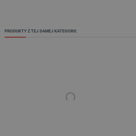
_lb
.botland.com.pl
PRODUKTY Z TEJ SAMEJ KATEGORII:
Polityce prywatności Google
VISITOR_PRIVACY_METADATA
YouTube
.youtube.com