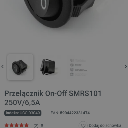
Przełącznik On-Off SMRS101
250V/6,5A
Indeks:
UCC-03049
EAN:
5904422331474
Dodaj do schowka
(
2
)
5