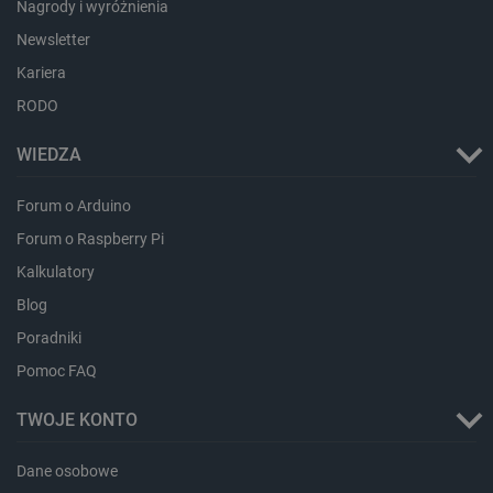
Nagrody i wyróżnienia
Newsletter
Kariera
RODO
WIEDZA
isListDisplay
botland.com.pl
Forum o Arduino
Forum o Raspberry Pi
Kalkulatory
Blog
_lb_ccc
.botland.com.pl
Poradniki
Pomoc FAQ
TWOJE KONTO
Dane osobowe