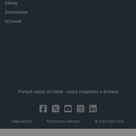
Adresy
Zamówienia
Schowek
critData
botland.com.pl
Pomysł należy do Ciebie - resztę znajdziesz w Botland
CookieScriptConsent
CookieScript
botland.com.pl
Mapa strony
Polityka prywatności
© Copyright 2026