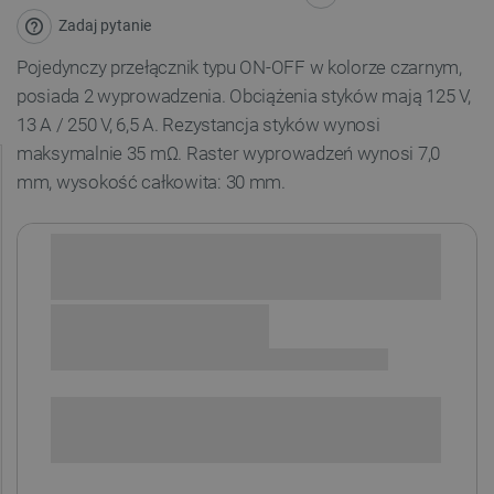
Zadaj pytanie
Pojedynczy przełącznik typu ON-OFF w kolorze czarnym,
posiada 2 wyprowadzenia. Obciążenia styków mają 125 V,
13 A / 250 V, 6,5 A. Rezystancja styków wynosi
maksymalnie 35 mΩ. Raster wyprowadzeń wynosi 7,0
mm, wysokość całkowita: 30 mm.
Sprawdź opcje płatności i finansowania:
SPRAWDŹ ILOŚĆ
i
Niedostępny
Produkt wycofany