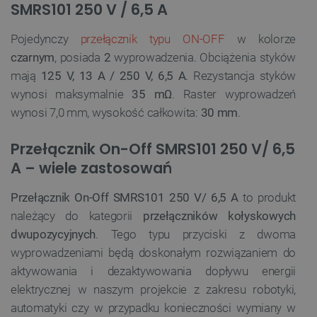
SMRS101 250 V / 6,5 A
Pojedynczy
przełącznik typu ON-OFF
w kolorze
czarnym
, posiada
2
wyprowadzenia. Obciążenia styków
mają
125 V, 13 A / 250 V, 6,5 A
. Rezystancja styków
wynosi maksymalnie
35 mΩ
. Raster wyprowadzeń
wynosi 7,0 mm, wysokość całkowita:
30 mm
.
Przełącznik On-Off SMRS101 250 V/ 6,5
A – wiele zastosowań
Przełącznik On-Off SMRS101 250 V/ 6,5 A
to produkt
należący do kategorii
przełączników kołyskowych
dwupozycyjnych
. Tego typu przyciski z dwoma
wyprowadzeniami będą doskonałym rozwiązaniem do
aktywowania i dezaktywowania dopływu energii
elektrycznej w naszym projekcie z zakresu robotyki,
automatyki czy w przypadku konieczności wymiany w