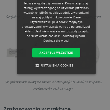
CZECH
lepszą wygodę użytkowania. Korzystając z tej
strony, wyrażasz zgodę na używanie przez nas
ENGLISH
wszystkich plików cookie zgodnie z warunkami
Czujnik służy do monitorowania stężenia zarówno czadu jak i gazu
naszej polityki plików cookie. Dane
GERMAN
użytkowników i pliki cookie mogą być
ziemnego oraz propan butan w powietrzu.
przetwarzane i wykorzystywane do personalizacji
reklam. Jeśli nie wyrażasz na to zgody przejdź
do "Ustawienia cookies" i dokonaj wyboru.
Dowiedz się więcej
AKCEPTUJ WSZYSTKIE
USTAWIENIA COOKIES
NIEZBĘDNE
WYDAJNOŚĆ
Czujnik posiada awaryjne zasilanie bateryjne (CR17450) na wypadek
TARGETOWANIE
zaniku zasilania sieciowego.
FUNKCJONALNOŚĆ
Zastosowania w praktyce