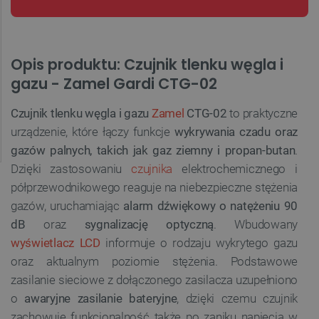
Opis produktu: Czujnik tlenku węgla i
gazu - Zamel Gardi CTG-02
Czujnik tlenku węgla i gazu
Zamel
CTG-02
to praktyczne
urządzenie, które łączy funkcje
wykrywania czadu oraz
gazów palnych, takich jak gaz ziemny i propan-butan
.
Dzięki zastosowaniu
czujnika
elektrochemicznego i
półprzewodnikowego reaguje na niebezpieczne stężenia
gazów, uruchamiając
alarm dźwiękowy o natężeniu 90
dB
oraz
sygnalizację optyczną
. Wbudowany
wyświetlacz LCD
informuje o rodzaju wykrytego gazu
oraz aktualnym poziomie stężenia. Podstawowe
zasilanie sieciowe z dołączonego zasilacza uzupełniono
o
awaryjne zasilanie bateryjne
, dzięki czemu czujnik
zachowuje funkcjonalność także po zaniku napięcia w