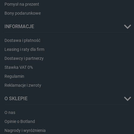
Pomysł na prezent
Storage declaration
Bony podarunkowe
Storage
Nazwa
Opis
type
INFORMACJE
_uetvid_exp
Pamięć
lokalna
Dostawa i płatność
dlapi_ucp
Pamięć
lokalna
Leasing i raty dla firm
_cltk
Pamięć
Dostawcy i partnerzy
sesji
Stawka VAT 0%
smforms
Pamięć
lokalna
Regulamin
_smvc
Pamięć
Reklamacje i zwroty
lokalna
lbx_ac_easystorage
Pamięć
O SKLEPIE
sesji
dlapi_consent
Pamięć
O nas
lokalna
Opinie o Botland
_uetvid
Pamięć
lokalna
Nagrody i wyróżnienia
_smsps
Pamięć