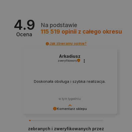
4.9
Na podstawie
115 519
opinii
z całego okresu
Ocena
CookieScriptConsent
CookieScript
Jak zbieramy opinie?
botland.com.pl
Arkadiusz
zweryfikowano
Doskonała obsługa i szybka realizacja.
w tym tygodniu
Komentarz sklepu
LaVisitorId_Ym90bGFuZC5sYWRlc2suY29tLw
.botland.com.pl
Zadowolenie klienta to dla nas najlepsza
nagroda. Dziękujemy i zapraszamy na kolejne
zebranych i zweryfikowanych przez
zakupy.