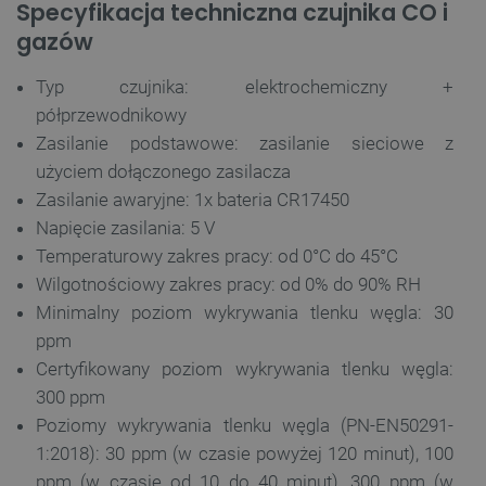
Specyfikacja techniczna czujnika CO i
gazów
Typ czujnika: elektrochemiczny +
półprzewodnikowy
Polityce prywatności Google
Zasilanie podstawowe: zasilanie sieciowe z
użyciem dołączonego zasilacza
VISITOR_PRIVACY_METADATA
YouTube
.youtube.com
Zasilanie awaryjne: 1x bateria CR17450
Napięcie zasilania: 5 V
Temperaturowy zakres pracy: od 0°C do 45°C
Wilgotnościowy zakres pracy: od 0% do 90% RH
Minimalny poziom wykrywania tlenku węgla: 30
ppm
Certyfikowany poziom wykrywania tlenku węgla:
300 ppm
Poziomy wykrywania tlenku węgla (PN-EN50291-
1:2018): 30 ppm (w czasie powyżej 120 minut), 100
ppm (w czasie od 10 do 40 minut), 300 ppm (w