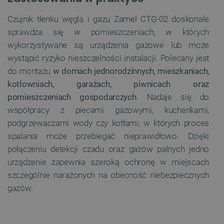
Czujnik tlenku węgla i gazu Zamel CTG-02 doskonale
Niezbędne
Wydajność
Targetowanie
sprawdza się w pomieszczeniach, w których
Funkcjonalność
wykorzystywane są urządzenia gazowe lub może
wystąpić ryzyko nieszczelności instalacji. Polecany jest
Niezbędne pliki cookie umożliwiają korzystanie z
podstawowych funkcji strony internetowej, takich
do montażu
w domach jednorodzinnych, mieszkaniach,
jak logowanie użytkownika i zarządzanie kontem.
kotłowniach, garażach, piwnicach oraz
Bez niezbędnych plików cookie nie można
prawidłowo korzystać ze strony internetowej.
pomieszczeniach gospodarczych
. Nadaje się do
Provider /
współpracy z piecami gazowymi, kuchenkami,
Nazwa
Domena
podgrzewaczami wody czy kotłami, w których proces
PrestaShop-[abcdef0123456789]{32}
.botland.com.pl
spalania może przebiegać nieprawidłowo. Dzięki
połączeniu detekcji czadu oraz gazów palnych jedno
urządzenie zapewnia szeroką ochronę w miejscach
_lb
.botland.com.pl
szczególnie narażonych na obecność niebezpiecznych
gazów.