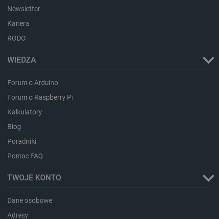
lokalna
Newsletter
lastExternalReferrer
Pamięć
Kariera
lokalna
RODO
ea_lu_ts
Pamięć
lokalna
WIEDZA
ea_gu_ts
Pamięć
lokalna
Forum o Arduino
_gcl_ls
Pamięć
lokalna
Forum o Raspberry Pi
_smps
Pamięć
Kalkulatory
lokalna
Blog
luigis.env.v2.159265-
Pamięć
182023
sesji
Poradniki
_uetsid_exp
Pamięć
lokalna
Pomoc FAQ
_uetsid
Pamięć
lokalna
TWOJE KONTO
_smsp-r-65208
Pamięć
lokalna
Dane osobowe
cartSkuToUrl
Pamięć
Adresy
lokalna