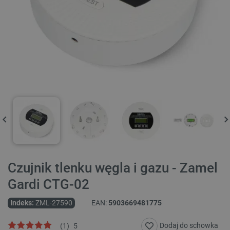
Czujnik tlenku węgla i gazu - Zamel
Gardi CTG-02
Indeks:
ZML-27590
EAN:
5903669481775
Dodaj do schowka
(
1
)
5