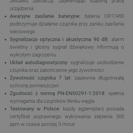
zestawu zasilacza, zapewniając stabilną pracę
urządzenia
Awaryjne zasilanie bateryjne
: bateria CR17450
podtrzymuje działanie czujnika przy zaniku zasilania
sieciowego
Sygnalizacja optyczna i akustyczna 90 dB
: alarm
świetlny i głośny sygnał dźwiękowy informują o
wykrytym zagrożeniu
Układ autodiagnostyczny
: sygnalizuje uszkodzenie
czujnika oraz zakończenie jego żywotności
Żywotność czujnika 7 lat
: zapewnia długotrwałą
ochronę pomieszczeń
Zgodność z normą PN-EN50291-1:2018
: spełnia
wymagania dla czujników tlenku węgla
Testowany w Polsce
: każdy egzemplarz posiada
certyfikat poprawnego wykrywania stężenia 300
ppm w czasie poniżej 3 minut