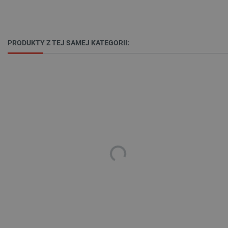
PRODUKTY Z TEJ SAMEJ KATEGORII:
_lb_ccc
.botland.com.pl
critData
botland.com.pl