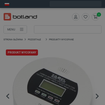
Zamów w ciągu:
5
:
39
:
10
, a wyślemy dziś!
0
MENU
STRONA GŁÓWNA
POZOSTAŁE
PRODUKTY WYCOFANE
PRODUKT WYCOFANY