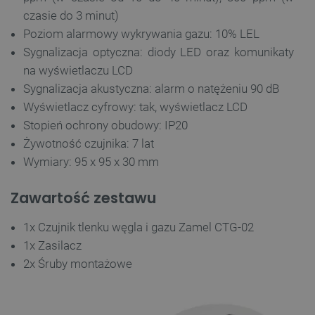
czasie do 3 minut)
__cf_bm
Cloudflare Inc.
.inpost.pl
Poziom alarmowy wykrywania gazu: 10% LEL
Sygnalizacja optyczna: diody LED oraz komunikaty
na wyświetlaczu LCD
Sygnalizacja akustyczna: alarm o natężeniu 90 dB
Wyświetlacz cyfrowy: tak, wyświetlacz LCD
Stopień ochrony obudowy: IP20
Żywotność czujnika: 7 lat
Wymiary: 95 x 95 x 30 mm
__cf_bm
Cloudflare Inc.
.webshopapp.com
Zawartość zestawu
1x Czujnik tlenku węgla i gazu Zamel CTG-02
1x Zasilacz
2x Śruby montażowe