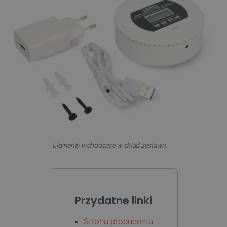
PHPSESSID
PHP.net
botland.com.pl
Elementy wchodzące w skład zestawu.
Przydatne linki
_smvs
.botland.com.pl
Strona producenta