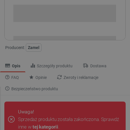
SPRAWDŹ ILOŚĆ
i
Niedostępny
Produkt wycofany
Producent:
Zamel
Opis
Szczegóły produktu
Dostawa
FAQ
Opinie
Zwroty i reklamacje
Bezpieczeństwo produktu
Uwaga!
Sprzedaż produktu została zakończona. Sprawdź
inne w
tej kategorii
.