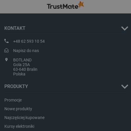
critCartData
botland.com.pl
KONTAKT
+48 62 593 10 54
Napisz do nas
critAccountId
botland.com.pl
BOTLAND
Gola 25A
63-640 Bralin
Polska
PRODUKTY
Promocje
Nowe produkty
Najczęściej kupowane
Kursy elektroniki