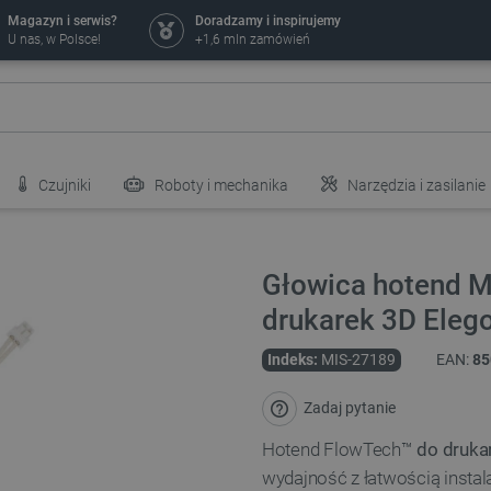
Magazyn i serwis?
Doradzamy i inspirujemy
U nas, w Polsce!
+1,6 mln zamówień
Czujniki
Roboty i mechanika
Narzędzia i zasilanie
Głowica hotend M
drukarek 3D Eleg
Indeks:
MIS-27189
EAN:
85
Zadaj pytanie
Hotend FlowTech™
do druka
wydajność z łatwością instal