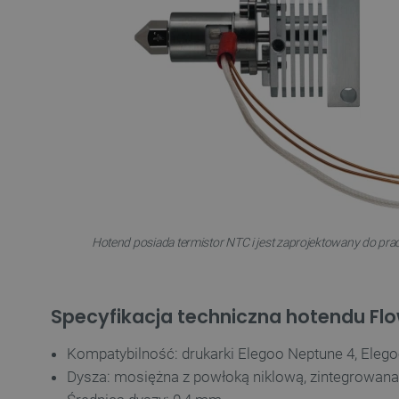
VISITOR_PRIVACY_METAD
Polityce prywa
__cf_bm
__cf_bm
Hotend posiada termistor NTC i jest zaprojektowany do pra
PHPSESSID
Specyfikacja techniczna hotendu F
Kompatybilność: drukarki Elegoo Neptune 4, Eleg
_smvs
Dysza: mosiężna z powłoką niklową, zintegrowana