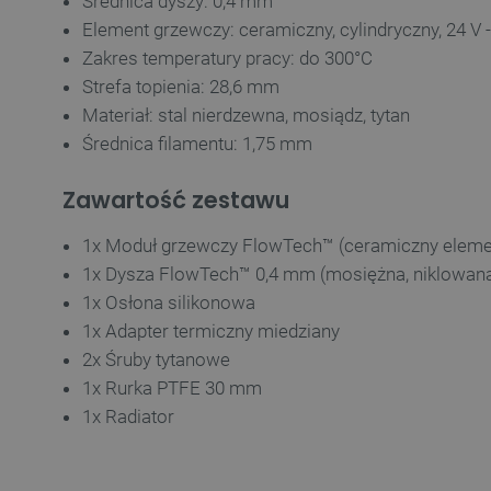
Średnica dyszy: 0,4 mm
LaSID
Element grzewczy: ceramiczny, cylindryczny, 24 V 
Zakres temperatury pracy: do 300°C
__cf_bm
Strefa topienia: 28,6 mm
Materiał: stal nierdzewna, mosiądz, tytan
Średnica filamentu: 1,75 mm
isListDisplay
Zawartość zestawu
_lb_ccc
1x Moduł grzewczy FlowTech™ (ceramiczny elemen
1x Dysza FlowTech™ 0,4 mm (mosiężna, niklowana
1x Osłona silikonowa
critData
1x Adapter termiczny miedziany
2x Śruby tytanowe
1x Rurka PTFE 30 mm
CookieScriptConsent
1x Radiator
LaVisitorId_Ym90bGFuZC5