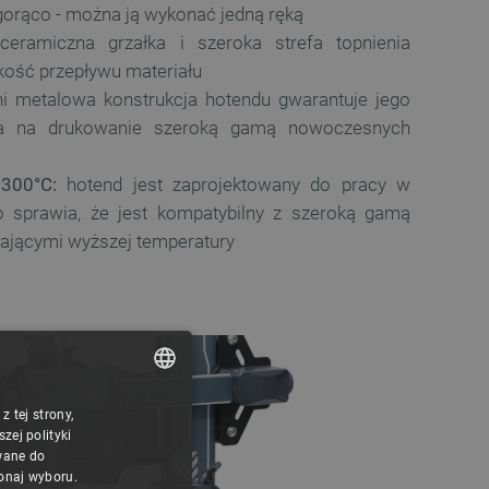
 gorąco - można ją wykonać jedną ręką
eramiczna grzałka i szeroka strefa topnienia
kość przepływu materiału
i metalowa konstrukcja hotendu gwarantuje jego
la na drukowanie szeroką gamą nowoczesnych
300°C:
hotend jest zaprojektowany do pracy w
o sprawia, że jest kompatybilny z szeroką gamą
ającymi wyższej temperatury
 tej strony,
POLISH
ej polityki
CZECH
wane do
konaj wyboru.
ENGLISH