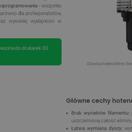
ń oprogramowania
- wszystko
zarówno dla profesjonalistów,
oraz wysokiej wydajności w
cesoria do drukarek 3D
Głowica hotend Micro Swi
Główne cechy hoten
Brak wycieków filamentu:
p
uszczelnioną całość eliminu
Łatwa wymiana dyszy:
wym