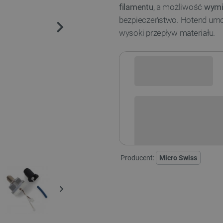
filamentu
, a możliwość
wymi
bezpieczeństwo. Hotend umo
wysoki przepływ materiału.
Sprawdź opcje płatności i finan
Producent:
Micro Swiss