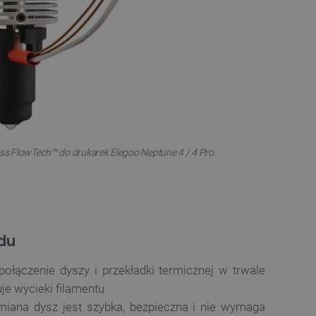
ss FlowTech™ do drukarek Elegoo Neptune 4 / 4 Pro.
du
ołączenie dyszy i przekładki termicznej w trwale
je wycieki filamentu
iana dysz jest szybka, bezpieczna i nie wymaga