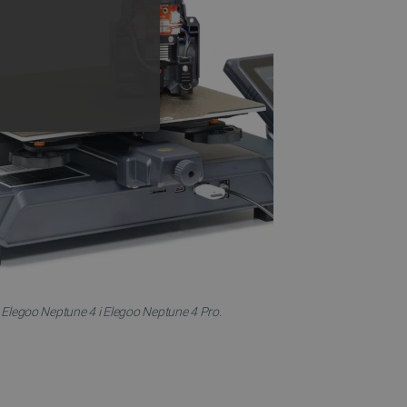
GERMAN
ONALNOŚĆ
ownika i zarządzanie kontem.
Elegoo Neptune 4 i Elegoo Neptune 4 Pro.
any do działania sklepu
p.
ny do celów bilansowania
ia, że żądania stron
ne do tego samego serwera