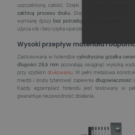
uszczelnioną całość. Dzięki temu
masz pewność, ż
zakłócą procesu druku
. Dodatkowo innowacyjna ko
wymianę dyszy
bez potrzeby jej rozgrzewania
- możn
użycia siły i bez ryzyka oparzeń.
Wysoki przepływ materiału i odporno
NIE
Zastosowana w hotendzie
cylindryczna grzałka ceram
długości 28,6 mm
pozwalają osiągnąć wysoką wyda
przy szybkim
drukowaniu
. W pełni metalowa konstruk
miedzi i śruby tytanowe) zapewnia
długowieczność 
Niezbędne pliki cookie umożl
Każdy egzemplarz hotendu jest testowany w pe
Bez niezbędnych plików cooki
gwarantuje niezawodność działania.
Nazwa
PrestaShop-[abcdef0123456
_lb