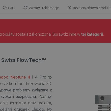
FAQ
Zwroty i reklamacje
Bezpieczeństwo produkt
produktu została zakończona. Sprawdź inne w
tej kategorii
.
o Swiss FlowTech™
egoo Neptune 4
i 4 Pro
to
 oraz komfort drukowania 3D.
 typowe problemy związane z
szybka i bezpieczna
. Zestaw
kę, termistor oraz radiator,
delami drukarek Elegoo. Po