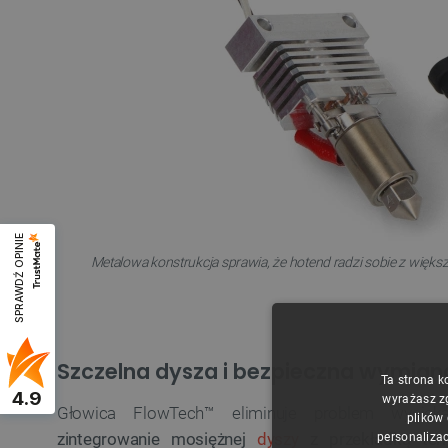
SPRAWDŹ OPINIE
Metalowa konstrukcja sprawia, że hotend radzi sobie z więks
Szczelna dysza i bezpieczna wymian
Ta strona k
4.9
wyrażasz z
Głowica FlowTech™ eliminuje problem wycieka
plików
zintegrowanie mosiężnej
dyszy
z przekładką ter
personalizac