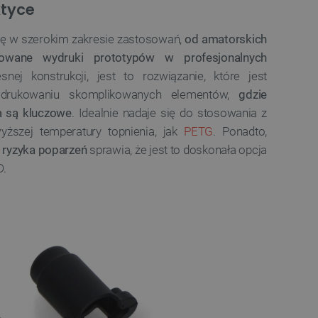
ktyce
a, zwiększając wydajność
ytkownika.
ę w szerokim zakresie zastosowań,
od amatorskich
ny do przechowywania zgody
ności dla ich interakcji z
wane wydruki prototypów w profesjonalnych
otyczące zgody
ityki i ustawienia
ej konstrukcji, jest to rozwiązanie, które jest
e ich preferencje zostaną
sesjach.
y drukowaniu skomplikowanych elementów,
gdzie
różniania ludzi i botów. Jest
a są kluczowe
. Idealnie nadaje się do stosowania z
ernetowej, ponieważ
ższej temperatury topnienia, jak
PETG
. Ponadto,
ch raportów na temat
ternetowej.
 ryzyka poparzeń
sprawia, że jest to doskonała opcja
różniania ludzi i botów. Jest
D.
ernetowej, ponieważ
ch raportów na temat
ternetowej.
likacje oparte na języku
ogólnego przeznaczenia
ch sesji użytkownika.
rowana losowo, sposób jej
 dla witryny, ale dobrym
nie statusu zalogowanego
mi.
ny do zarządzania stanem
ania stron.