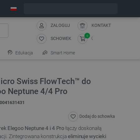
Zamów w ciągu:
2
:
46
:
04
, a wyślemy dziś!
ZALOGUJ
KONTAKT
0
SCHOWEK
Edukacja
Smart Home
icro Swiss FlowTech™ do
oo Neptune 4/4 Pro
0041631431
Dodaj do schowka
rek Elegoo Neptune 4 i 4 Pro
łączy doskonałą
acji. Zintegrowana konstrukcja
eliminuje wycieki