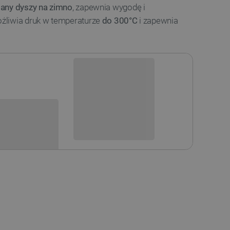
any dyszy na zimno
, zapewnia wygodę i
żliwia druk w temperaturze
do 300°C
i zapewnia
Niedostępny
i
Produkt wycofany
sowania: