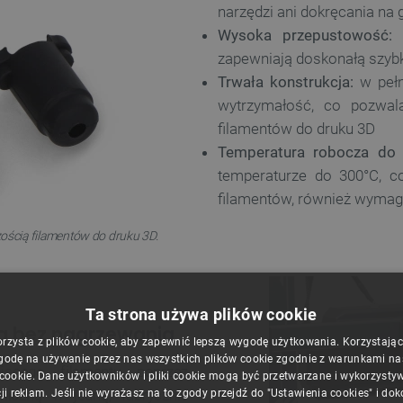
narzędzi ani dokręcania na
Wysoka przepustowość:
c
zapewniają doskonałą szyb
Trwała konstrukcja:
w pełn
wytrzymałość, co pozwa
filamentów do druku 3D
Temperatura robocza do 
temperaturze do 300°C, c
filamentów, również wymag
zością filamentów do druku 3D.
Ta strona używa plików cookie
a bez nagrzewania
orzysta z plików cookie, aby zapewnić lepszą wygodę użytkowania. Korzystając z
godę na używanie przez nas wszystkich plików cookie zgodnie z warunkami nasz
jącego filamentu poprzez
 cookie. Dane użytkowników i pliki cookie mogą być przetwarzane i wykorzysty
miczną
w jedną, fabrycznie
ji reklam. Jeśli nie wyrażasz na to zgody przejdź do "Ustawienia cookies" i do