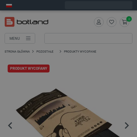
Zamów w ciągu:
7
:
24
:
35
, a wyślemy dziś!
0
MENU
STRONA GŁÓWNA
POZOSTAŁE
PRODUKTY WYCOFANE
PRODUKT WYCOFANY