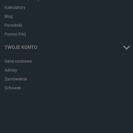
Kalkulatory
Blog
critAccountId
botland.com.pl
Poradniki
Pomoc FAQ
TWOJE KONTO
Dane osobowe
Adresy
Zamówienia
Schowek
Storage declaration
Storage
Nazwa
Opis
type
_uetvid_exp
Pamięć
lokalna