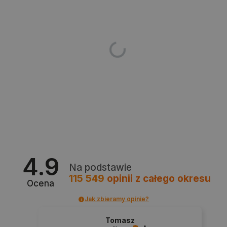
_smvs
.botland.com.pl
4.9
Na podstawie
115 549
opinii
z całego okresu
Ocena
LaSID
Quality Unit LLC
Jak zbieramy opinie?
botland.com.pl
Tomasz