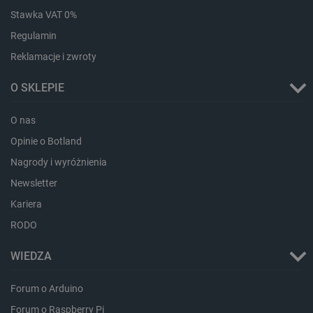
CookieScriptConsent
CookieScript
Stawka VAT 0%
botland.com.pl
Regulamin
Reklamacje i zwroty
O SKLEPIE
O nas
Opinie o Botland
Nagrody i wyróżnienia
LaVisitorId_Ym90bGFuZC5sYWRlc2suY29tLw
.botland.com.pl
Newsletter
Kariera
RODO
critCartData
botland.com.pl
WIEDZA
Forum o Arduino
Forum o Raspberry Pi