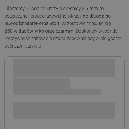
Filamenty 3Doodler Start+ o średnicy
2,5 mm
, to
bezpieczne i biodegradowalne wkłady
do długopisu
3Doodler Start+ oraz Start
. W zestawie znajduje się
250 wkładów w kolorze czarnym
. Doskonały wybór do
kreatywnych zabaw dla dzieci, zapewniający wiele godzin
twórczej rozrywki.
Sprawdź opcje płatności i finansowania:
SPRAWDŹ ILOŚĆ
i
Niedostępny
Produkt wycofany