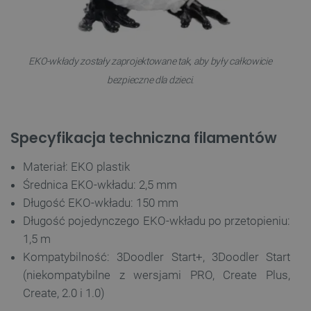
podstawowych funkcji strony internetowej, takich
jak logowanie użytkownika i zarządzanie kontem.
Bez niezbędnych plików cookie nie można
prawidłowo korzystać ze strony internetowej.
Provider /
EKO-wkłady zostały zaprojektowane tak, aby były całkowicie
Nazwa
Domena
bezpieczne dla dzieci.
PrestaShop-[abcdef0123456789]{32}
.botland.com.pl
Specyfikacja techniczna filamentów
_lb
.botland.com.pl
Materiał: EKO plastik
Średnica EKO-wkładu: 2,5 mm
Długość EKO-wkładu: 150 mm
Długość pojedynczego EKO-wkładu po przetopieniu:
1,5 m
Kompatybilność: 3Doodler Start+, 3Doodler Start
(niekompatybilne z wersjami PRO, Create Plus,
Create, 2.0 i 1.0)
Polityce prywatności Google