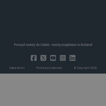
critAccountId
botland.com.pl
Pomysł należy do Ciebie - resztę znajdziesz w Botland
Mapa strony
Polityka prywatności
© Copyright 2026
Storage declaration
Storage
Nazwa
Opis
type