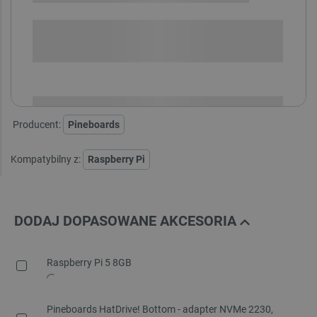
SPRAWDŹ ILOŚĆ
i
Niedostępny
Produkt wycofany
Producent:
Pineboards
Kompatybilny z:
Raspberry Pi
DODAJ DOPASOWANE AKCESORIA
Raspberry Pi 5 8GB
Pineboards HatDrive! Bottom - adapter NVMe 2230,