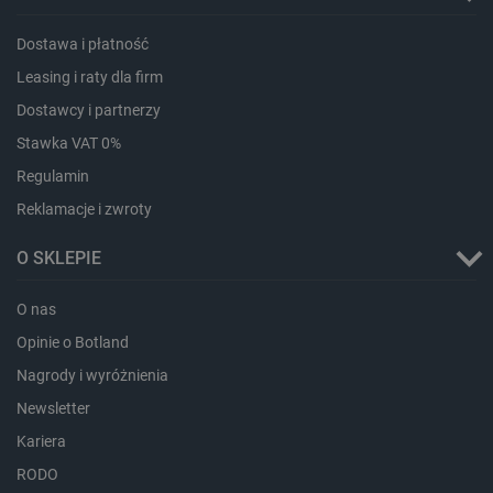
_lb_ccc
.botland.com.pl
Dostawa i płatność
Leasing i raty dla firm
Dostawcy i partnerzy
Stawka VAT 0%
Regulamin
Reklamacje i zwroty
O SKLEPIE
critData
botland.com.pl
O nas
Opinie o Botland
Nagrody i wyróżnienia
Newsletter
Kariera
RODO