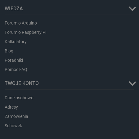
WIEDZA
CookieScriptConsent
CookieScript
Forum o Arduino
botland.com.pl
Forum o Raspberry Pi
Kalkulatory
Blog
Poradniki
Pomoc FAQ
TWOJE KONTO
LaVisitorId_Ym90bGFuZC5sYWRlc2suY29tLw
.botland.com.pl
Dane osobowe
Adresy
Zamówienia
critCartData
botland.com.pl
Schowek