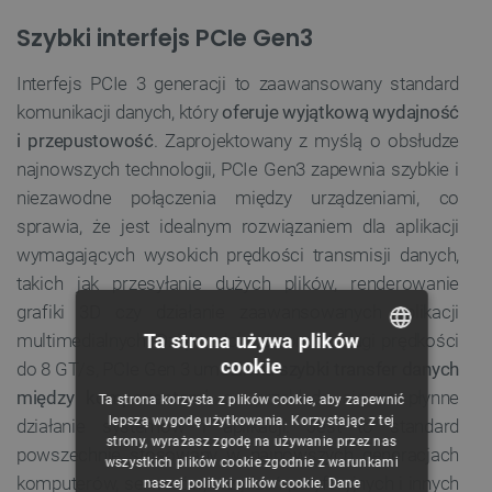
Szybki interfejs PCIe Gen3
Interfejs PCIe 3 generacji to zaawansowany standard
komunikacji danych, który
oferuje wyjątkową wydajność
i przepustowość
. Zaprojektowany z myślą o obsłudze
najnowszych technologii, PCIe Gen3 zapewnia szybkie i
niezawodne połączenia między urządzeniami, co
sprawia, że jest idealnym rozwiązaniem dla aplikacji
wymagających wysokich prędkości transmisji danych,
takich jak przesyłanie dużych plików, renderowanie
grafiki 3D czy działanie zaawansowanych aplikacji
Ta strona używa plików
multimedialnych. Dzięki zdolnościom obsługi prędkości
cookie
do 8 GT/s, PCIe Gen 3 umożliwia
szybki transfer danych
POLISH
między komponentami
, co przekłada się na płynne
Ta strona korzysta z plików cookie, aby zapewnić
CZECH
lepszą wygodę użytkowania. Korzystając z tej
działanie systemów i aplikacji. Jest to standard
strony, wyrażasz zgodę na używanie przez nas
ENGLISH
powszechnie stosowany w najnowszych generacjach
wszystkich plików cookie zgodnie z warunkami
komputerów, serwerów, urządzeń peryferyjnych i innych
naszej polityki plików cookie. Dane
GERMAN