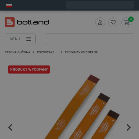
Zamów w ciągu:
7
:
33
:
09
, a wyślemy dziś!
0
MENU
STRONA GŁÓWNA
POZOSTAŁE
PRODUKTY WYCOFANE
PRODUKT WYCOFANY