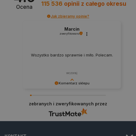
115 536
opinii
z całego okresu
Ocena
Jak zbieramy opinie?
Marcin
zweryfikowano
Wszystko bardzo sprawnie i miło. Polecam.
wczoraj
Komentarz sklepu
Dziękujemy za najwyższą ocenę. Cieszymy się,
_smvs
.botland.com.pl
że nasz sprzęt trafił w dobre ręce. Polecamy się
zebranych i zweryfikowanych przez
na przyszłość.
LaSID
Quality Unit LLC