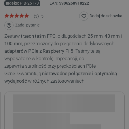
Indeks:
PIB-25173
EAN:
5906268918222
Dodaj do schowka
(
3
)
5
Zadaj pytanie
Zestaw
trzech taśm FPC
, o długościach
25 mm, 40 mm i
100 mm
, przeznaczony do połączenia dedykowanych
adapterów PCIe z Raspberry Pi 5
. Taśmy te są
wyposażone w kontrolę impedancji, co
zapewnia stabilność przy prędkościach PCIe
Gen3. Gwarantują
niezawodne połączenie i optymalną
wydajność
w różnych zastosowaniach.
Sprawdź opcje płatności i finansowania: