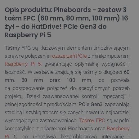
Opis produktu: Pineboards - zestaw 3
taśm FPC (60 mm, 80 mm, 100 mm) 16
żył - do HatDrive! PCIe Gen3 do
Raspberry Pi 5
Taśmy FPC
są kluczowym elementem umożliwiającym
sprawne połączenie
rozszerzeń PCIe
z minikomputerem
Raspberry Pi 5
, gwarantując optymalną wydajność i
łączność. W zestawie znajdują się taśmy o długości
60
mm, 80 mm oraz 100 mm
, co pozwala
na dostosowanie połączeń do specyficznych potrzeb
projektu. Dzięki zaawansowanej kontroli impedancji i
pełnej zgodności z prędkościami
PCIe Gen3
, zapewniają
stabilną i szybką transmisję danych, nawet w najbardziej
wymagających zastosowaniach.
Taśmy FPC
są w pełni
kompatybilne z adapterami Pineboards oraz
Raspberry
Pi
5, co umożliwia bezproblemową integrację i