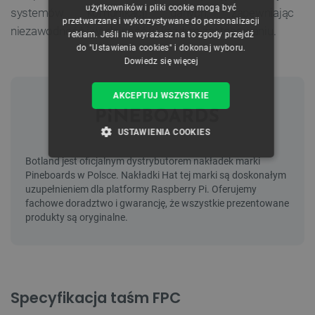
użytkowników i pliki cookie mogą być
systemów komunikacji danych, zapewniając
przetwarzane i wykorzystywane do personalizacji
niezawodność i wydajność w każdym zastosowaniu.
reklam. Jeśli nie wyrażasz na to zgody przejdź
do "Ustawienia cookies" i dokonaj wyboru.
Dowiedz się więcej
AKCEPTUJ WSZYSTKIE
USTAWIENIA COOKIES
NIEZBĘDNE
WYDAJNOŚĆ
TARGETOWANIE
FUNKCJONALNOŚĆ
Specyfikacja taśm FPC
Niezbędne
Wydajność
Targetowanie