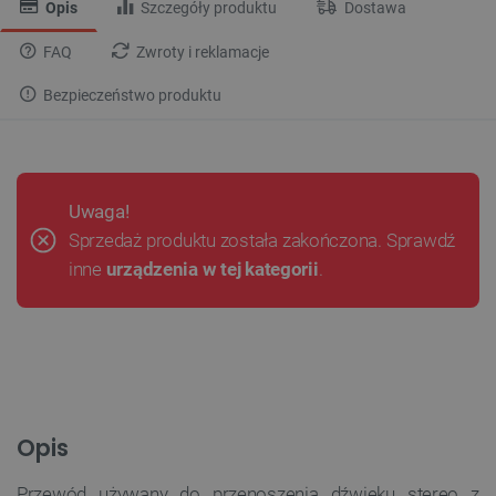
Opis
Szczegóły produktu
Dostawa
FAQ
Zwroty i reklamacje
Bezpieczeństwo produktu
Uwaga!
Sprzedaż produktu została zakończona. Sprawdź
inne
urządzenia w tej kategorii
.
Opis
Przewód używany do przenoszenia dźwięku stereo z