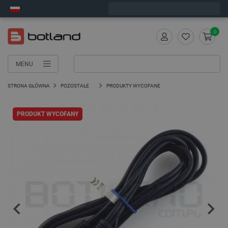
Wyślemy w poniedziałek
0
MENU
STRONA GŁÓWNA
POZOSTAŁE
PRODUKTY WYCOFANE
PRODUKT WYCOFANY