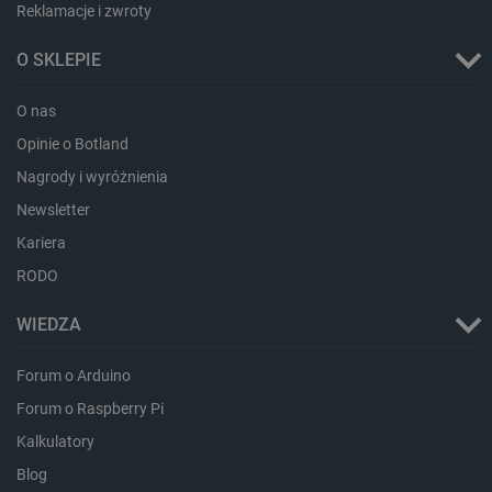
Reklamacje i zwroty
PHPSESSID
PHP.net
O SKLEPIE
botland.com.pl
O nas
Opinie o Botland
Nagrody i wyróżnienia
Newsletter
Kariera
RODO
WIEDZA
Forum o Arduino
Forum o Raspberry Pi
Kalkulatory
_smvs
.botland.com.pl
Blog