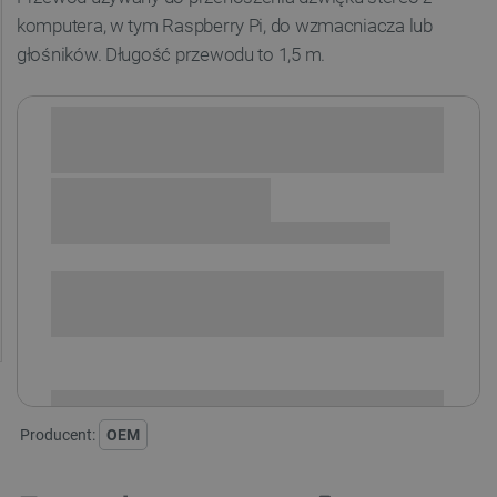
komputera, w tym Raspberry Pi, do wzmacniacza lub
głośników. Długość przewodu to 1,5 m.
Sprawdź opcje płatności i finansowania:
SPRAWDŹ ILOŚĆ
i
Niedostępny
Produkt wycofany
Producent:
OEM