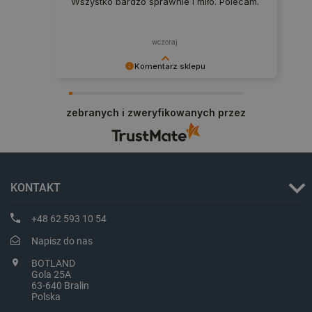
Wszystko bardzo sprawnie i miło. Polecam.
wczoraj
Komentarz sklepu
Dziękujemy za najwyższą ocenę. Cieszymy się,
Polityce prywatności Google
że nasz sprzęt trafił w dobre ręce. Polecamy się
zebranych i zweryfikowanych przez
na przyszłość.
VISITOR_PRIVACY_METADATA
YouTube
.youtube.com
KONTAKT
+48 62 593 10 54
Napisz do nas
BOTLAND
Gola 25A
63-640 Bralin
Polska