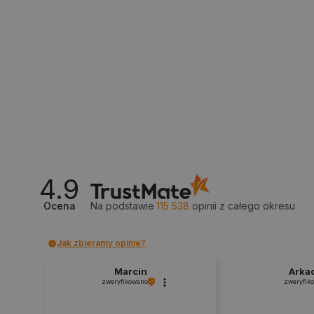
Polityce prywa
__cf_bm
__cf_bm
PHPSESSID
4.9
Ocena
Na podstawie
115 538
opinii
z całego okresu
_smvs
Jak zbieramy opinie?
LaSID
Marcin
Arka
zweryfikowano
zweryfik
__cf_bm