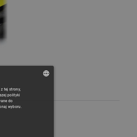
 tej strony,
POLISH
ej polityki
CZECH
wane do
konaj wyboru.
ENGLISH
GERMAN