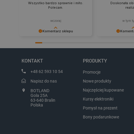
Wszystko bardzo sprawnie i miło.
Doskonała obs
Polecam.
reali
isListDisplay
wczoraj
w tym t
_lb_ccc
Komentarz sklepu
Komenta
Dziękujemy za najwyższą ocenę.
Zadowolenie klient
Cieszymy się, że nasz sprzęt trafił w
najlepsza nagroda
dobre ręce. Polecamy się na
zapraszamy na kol
critData
przyszłość.
KONTAKT
PRODUKTY
+48 62 593 10 54
Promocje
Napisz do nas
Nowe produkty
CookieScriptConsent
Najczęściej kupowane
BOTLAND
Gola 25A
Kursy elektroniki
63-640 Bralin
LaVisitorId_Ym90bGFuZC5
Polska
Pomysł na prezent
critCartData
Bony podarunkowe