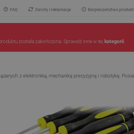
FAQ
Zwroty i reklamacje
Bezpieczeństwo produkt
produktu została zakończona. Sprawdź inne w tej
kategorii
.
zanych z elektroniką, mechaniką precyzyjną i robotyką.
Posiad