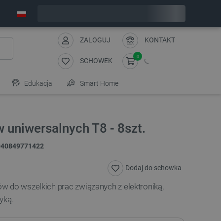
Wyślemy w poniedziałek
ZALOGUJ
KONTAKT
0
SCHOWEK
Edukacja
Smart Home
uniwersalnych T8 - 8szt.
040849771422
Dodaj do schowka
w do wszelkich prac związanych z elektroniką,
yką.