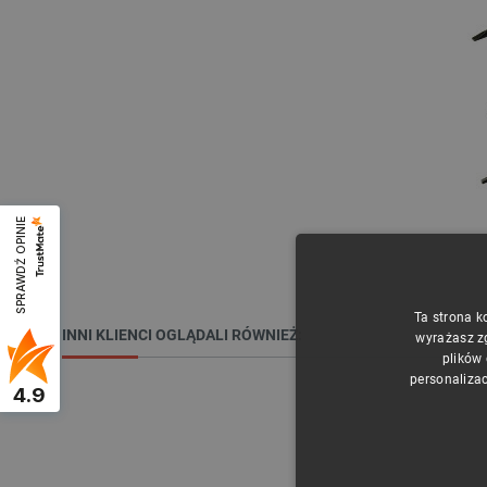
SPRAWDŹ OPINIE
Ta strona k
INNI KLIENCI OGLĄDALI RÓWNIEŻ:
wyrażasz z
plików
personalizac
4.9