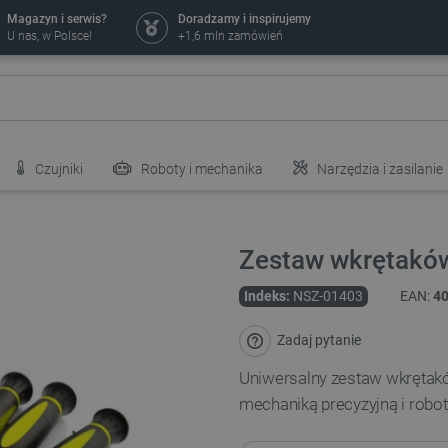
Magazyn i serwis?
Doradzamy i inspirujemy
U nas, w Polsce!
+1,6 mln zamówień
Czujniki
Roboty i mechanika
Narzędzia i zasilanie
Zestaw wkrętaków 
Indeks:
NSZ-01403
EAN:
4
Zadaj pytanie
Uniwersalny zestaw wkrętakó
mechaniką precyzyjną i robot