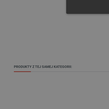
NIE
Niezbędne pliki cookie umożl
Bez niezbędnych plików cooki
Nazwa
PRODUKTY Z TEJ SAMEJ KATEGORII:
PrestaShop-[abcdef0123456
_lb
VISITOR_PRIVACY_METAD