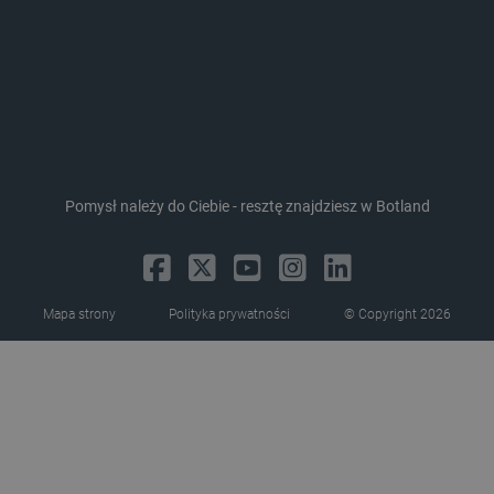
CookieScriptConsent
CookieScript
botland.com.pl
Pomysł należy do Ciebie - resztę znajdziesz w Botland
Mapa strony
Polityka prywatności
© Copyright 2026
LaVisitorId_Ym90bGFuZC5sYWRlc2suY29tLw
.botland.com.pl
critCartData
botland.com.pl