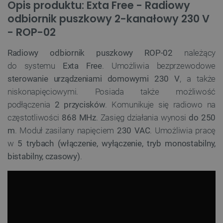
Opis produktu: Exta Free - Radiowy
odbiornik puszkowy 2-kanałowy 230 V
- ROP-02
Radiowy odbiornik puszkowy ROP-02
należący
do systemu
Exta Free
. Umożliwia bezprzewodowe
sterowanie urządzeniami domowymi
230 V
, a także
niskonapięciowymi.
Posiada także możliwość
podłączenia
2 przycisków
.
Komunikuje się radiowo na
częstotliwości
868 MHz
. Zasięg działania wynosi
do 250
m
. Moduł zasilany napięciem
230 VAC
. Umożliwia pracę
w
5 trybach (włączenie, wyłączenie, tryb monostabilny,
bistabilny, czasowy)
.