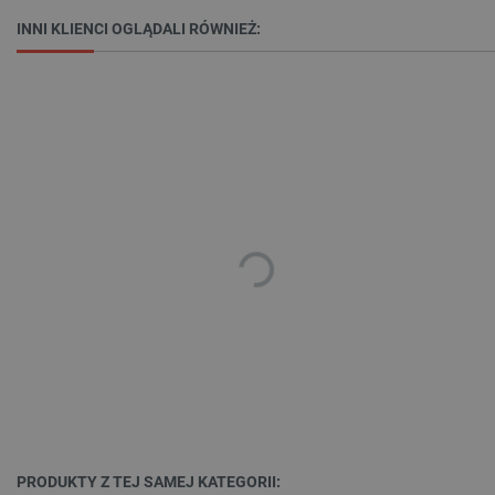
INNI KLIENCI OGLĄDALI RÓWNIEŻ:
Niezbędne pliki cookie umożliwiają korzystanie z
podstawowych funkcji strony internetowej, takich
jak logowanie użytkownika i zarządzanie kontem.
Bez niezbędnych plików cookie nie można
prawidłowo korzystać ze strony internetowej.
Provider /
Nazwa
Domena
PrestaShop-[abcdef0123456789]{32}
.botland.com.pl
_lb
.botland.com.pl
PRODUKTY Z TEJ SAMEJ KATEGORII: