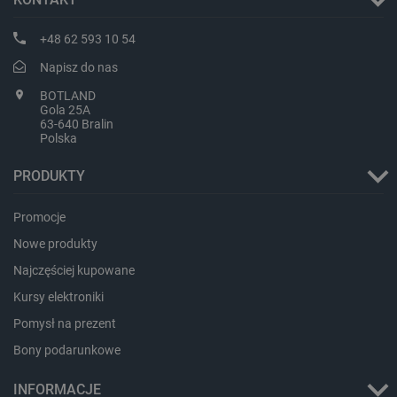
+48 62 593 10 54
Napisz do nas
BOTLAND
Gola 25A
63-640 Bralin
Polska
PRODUKTY
Promocje
Nowe produkty
Najczęściej kupowane
_smvs
.botland.com.pl
Kursy elektroniki
Pomysł na prezent
Bony podarunkowe
LaSID
Quality Unit LLC
INFORMACJE
botland.com.pl