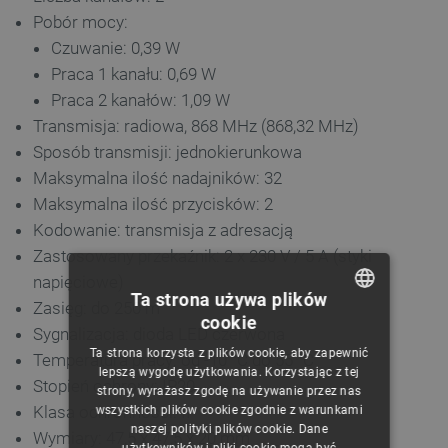
Pobór mocy:
Czuwanie: 0,39 W
Praca 1 kanału: 0,69 W
Praca 2 kanałów: 1,09 W
Transmisja: radiowa, 868 MHz (868,32 MHz)
Sposób transmisji: jednokierunkowa
Maksymalna ilość nadajników: 32
Maksymalna ilość przycisków: 2
Kodowanie: transmisja z adresacją
Zastosowany przekaźnik: 2 x 230 V / 5 A (styki
napięciowe)
Ta strona używa plików
Zasięg: do 250 m
cookie
POLISH
Sygnalizacja: dioda LED czerwona
Ta strona korzysta z plików cookie, aby zapewnić
Temperatura pracy: od -10 °C do 55 °C
CZECH
lepszą wygodę użytkowania. Korzystając z tej
Stopień ochrony: IP20
strony, wyrażasz zgodę na używanie przez nas
ENGLISH
Klasa ochronności: II
wszystkich plików cookie zgodnie z warunkami
naszej polityki plików cookie. Dane
GERMAN
Wymiary: 47,5 x 47,5 x 20 mm