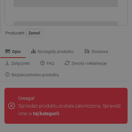
i
Niedostępny
Produkt wycofany
Producent:
Zamel
Opis
Szczegóły produktu
Dostawa
Załączniki
FAQ
Zwroty i reklamacje
Bezpieczeństwo produktu
Uwaga!
Sprzedaż produktu została zakończona. Sprawdź
inne w
tej kategorii
.