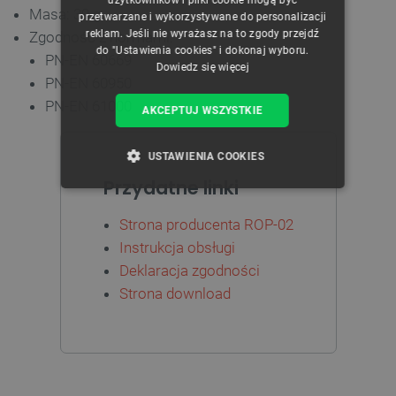
użytkowników i pliki cookie mogą być
Masa: 39 g
przetwarzane i wykorzystywane do personalizacji
reklam. Jeśli nie wyrażasz na to zgody przejdź
Zgodność z normami:
do "Ustawienia cookies" i dokonaj wyboru.
PN-EN 60669
Dowiedz się więcej
PN-EN 60950
PN-EN 61000
AKCEPTUJ WSZYSTKIE
USTAWIENIA COOKIES
Przydatne linki
NIEZBĘDNE
WYDAJNOŚĆ
Strona producenta ROP-02
TARGETOWANIE
Instrukcja obsługi
Deklaracja zgodności
FUNKCJONALNOŚĆ
Strona download
Niezbędne
Wydajność
Targetowanie
Funkcjonalność