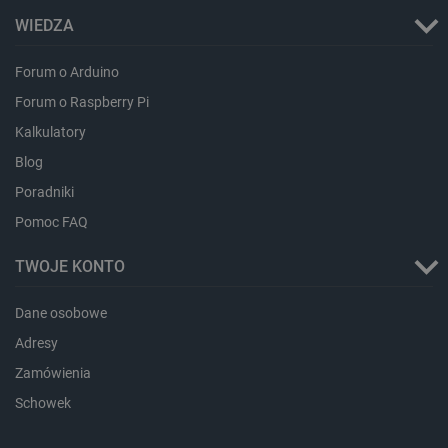
_lb_ccc
.botland.com.pl
WIEDZA
Forum o Arduino
Forum o Raspberry Pi
Kalkulatory
Blog
Poradniki
Pomoc FAQ
critData
botland.com.pl
TWOJE KONTO
Dane osobowe
Adresy
Zamówienia
Schowek