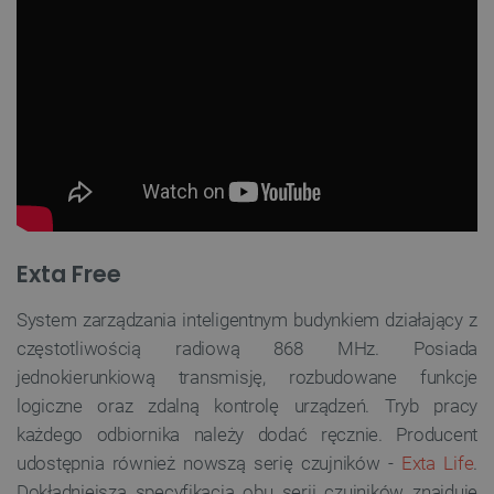
Exta Free
System zarządzania inteligentnym budynkiem działający z
częstotliwością radiową 868 MHz. Posiada
jednokierunkiową transmisję, rozbudowane funkcje
logiczne oraz zdalną kontrolę urządzeń. Tryb pracy
każdego odbiornika należy dodać ręcznie. Producent
udostępnia również nowszą serię czujników -
Exta Life
.
Dokładniejsza specyfikacja obu serii czujników znajduje