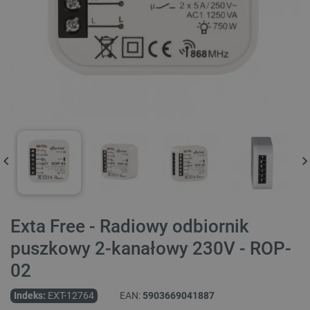
Exta Free - Radiowy odbiornik
puszkowy 2-kanałowy 230V - ROP-
02
Indeks:
EXT-12764
EAN:
5903669041887