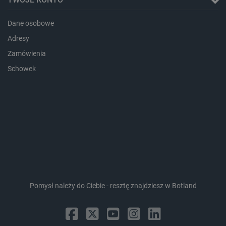
Dane osobowe
Adresy
Zamówienia
Schowek
isListDisplay
botland.com.pl
_lb_ccc
.botland.com.pl
Pomysł należy do Ciebie - resztę znajdziesz w Botland