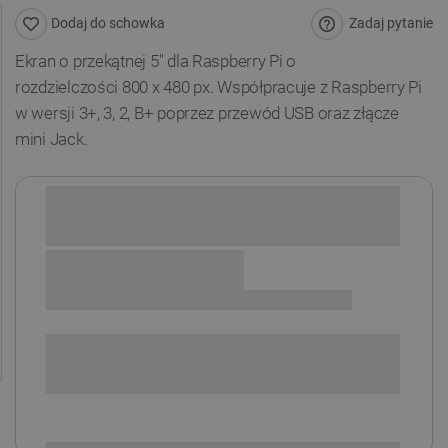
Zadaj pytanie
Dodaj do schowka
Ekran o przekątnej 5" dla Raspberry Pi o
rozdzielczości 800 x 480 px. Współpracuje z Raspberry Pi
w wersji 3+, 3, 2, B+ poprzez przewód USB oraz złącze
mini Jack.
Sprawdź opcje płatności i finansowania:
SPRAWDŹ ILOŚĆ
i
Niedostępny
Produkt wycofany