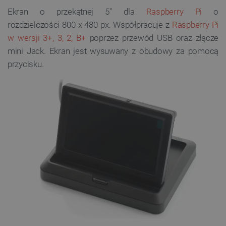
Ekran o przekątnej 5" dla
Raspberry Pi
o
rozdzielczości 800 x 480 px.
Współpracuje z
Raspberry Pi
w wersji 3+, 3, 2, B+
poprzez przewód USB oraz złącze
mini Jack. Ekran jest wysuwany z obudowy za pomocą
przycisku.