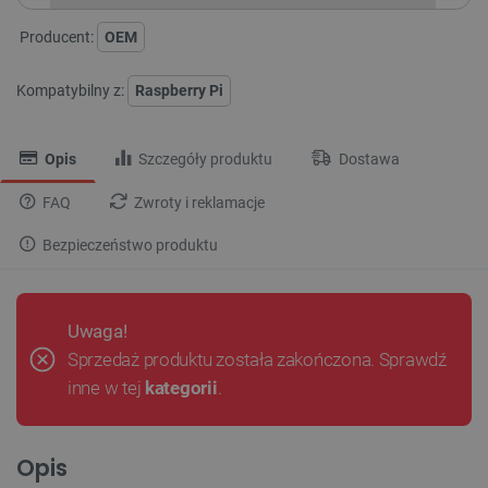
Producent:
OEM
Kompatybilny z:
Raspberry Pi
Opis
Szczegóły produktu
Dostawa
FAQ
Zwroty i reklamacje
Bezpieczeństwo produktu
Uwaga!
Sprzedaż produktu została zakończona. Sprawdź
inne w tej
kategorii
.
Opis