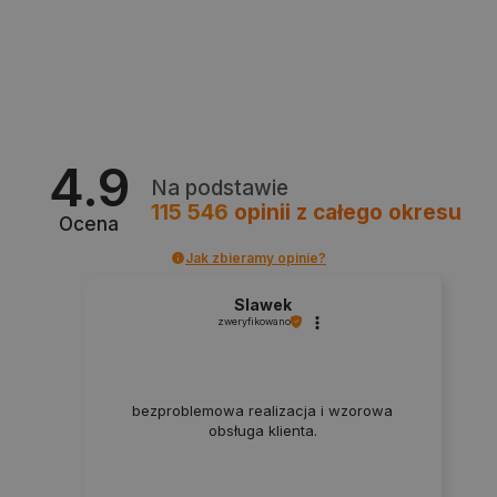
PrestaShop-[abcdef0123456789]{32}
.botland.com.pl
_lb
.botland.com.pl
4.9
Na podstawie
115 546
opinii
z całego okresu
Ocena
Jak zbieramy opinie?
Slawek
zweryfikowano
Polityce prywatności Google
bezproblemowa realizacja i wzorowa
VISITOR_PRIVACY_METADATA
YouTube
.youtube.com
obsługa klienta.