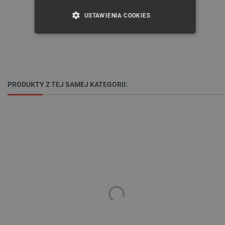
USTAWIENIA COOKIES
NIEZBĘDNE
WYDAJNOŚĆ
TARGETOWANIE
PRODUKTY Z TEJ SAMEJ KATEGORII:
FUNKCJONALNOŚĆ
Niezbędne
Wydajność
Targetowanie
Funkcjonalność
Niezbędne pliki cookie umożliwiają korzystanie z
podstawowych funkcji strony internetowej, takich
jak logowanie użytkownika i zarządzanie kontem.
Bez niezbędnych plików cookie nie można
prawidłowo korzystać ze strony internetowej.
Provider /
Nazwa
Domena