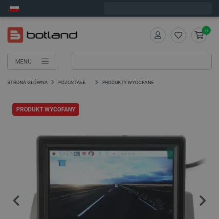
Wyślemy w poniedziałek
0
MENU
STRONA GŁÓWNA
POZOSTAŁE
PRODUKTY WYCOFANE
PRODUKT WYCOFANY