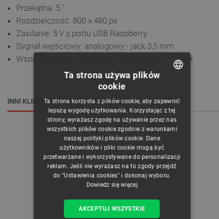
Przekątna: 5 "
Rozdzielczość: 800 x 480 px
Zasilanie: 5 V z portu USB Raspberry
Sygnał wejściowy: analogowy - jack 3,5 mm
Współpracuje z:
Raspberry Pi
w wersji 3+, 3, 2, B+
Ta strona używa plików
cookie
POLISH
INNI KLIENCI OGLĄDALI RÓWNIEŻ:
Ta strona korzysta z plików cookie, aby zapewnić
CZECH
lepszą wygodę użytkowania. Korzystając z tej
strony, wyrażasz zgodę na używanie przez nas
ENGLISH
wszystkich plików cookie zgodnie z warunkami
naszej polityki plików cookie. Dane
GERMAN
użytkowników i pliki cookie mogą być
przetwarzane i wykorzystywane do personalizacji
reklam. Jeśli nie wyrażasz na to zgody przejdź
do "Ustawienia cookies" i dokonaj wyboru.
Dowiedz się więcej
AKCEPTUJ WSZYSTKIE