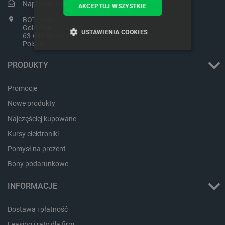
Napisz do nas
AKCEPTUJ WSZYSTKIE
BOTLAND
Gola 25A
USTAWIENIA COOKIES
63-640 Bralin
Polska
NIEZBĘDNE
WYDAJNOŚĆ
PRODUKTY
TARGETOWANIE
Promocje
FUNKCJONALNOŚĆ
Nowe produkty
Najczęściej kupowane
Kursy elektroniki
Pomysł na prezent
Niezbędne
Wydajność
Targetowanie
Funkcjonalność
Bony podarunkowe
Niezbędne pliki cookie umożliwiają korzystanie z
INFORMACJE
podstawowych funkcji strony internetowej, takich
jak logowanie użytkownika i zarządzanie kontem.
Bez niezbędnych plików cookie nie można
Dostawa i płatność
prawidłowo korzystać ze strony internetowej.
Leasing i raty dla firm