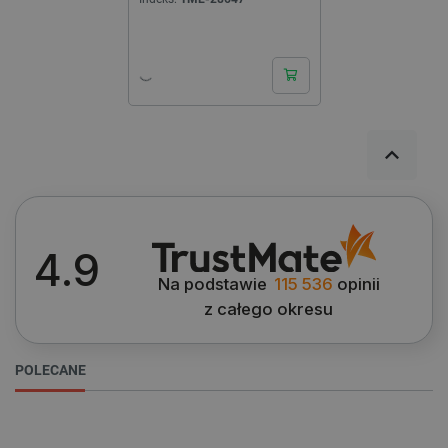
24h
WYCZYŚĆ
4.9
Cena
Na podstawie
115 536
opinii
z całego okresu
29
zł
30
zł
POLECANE
Kategorie