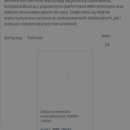
WISHER ENTERPRISE wyróżniają się prostotą użytkowania,
kompatybilnością z popularnymi platformami elektronicznymi oraz
dobrym stosunkiem jakości do ceny. Dzięki temu są chętnie
wykorzystywane zarówno w zastosowaniach edukacyjnych, jak i
podczas codziennej pracy warsztatowej.
Ilość:
Sortuj wg:
Zestaw przewodów
połączeniowych 22AWG -
140szt.
Indeks:
TME-28647