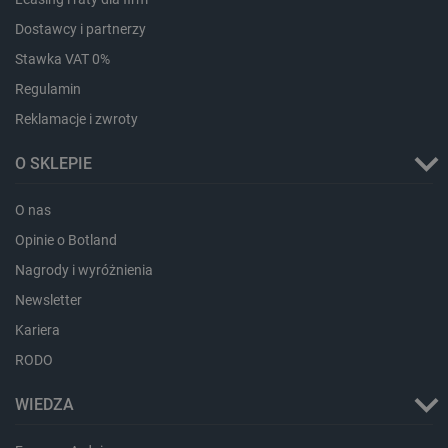
Provider /
Nazwa
Domena
Dostawcy i partnerzy
PrestaShop-[abcdef0123456789]{32}
.botland.com.pl
Stawka VAT 0%
Regulamin
Reklamacje i zwroty
_lb
.botland.com.pl
O SKLEPIE
O nas
Opinie o Botland
Nagrody i wyróżnienia
Newsletter
Kariera
Polityce prywatności Google
RODO
WIEDZA
VISITOR_PRIVACY_METADATA
YouTube
.youtube.com