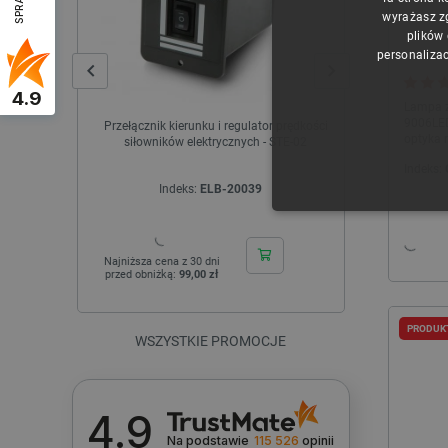
wyrażasz z
plików
personalizac
4.9
Lampa z 
9006LED
Przełącznik kierunku i regulator prędkości
Obudowa Ras
optyka 
siłowników elektrycznych - STE-02
światła 
Indeks:
Indeks:
ELB-20039
I
NIE
Najniższa cena z 30 dni
Najniższa cen
przed obniżką:
99,00 zł
przed obniżk
PRODUK
WSZYSTKIE PROMOCJE
Niezbędne pliki cookie umożl
Bez niezbędnych plików cooki
Nazwa
4.9
Na podstawie
115 526
opinii
PrestaShop-[abcdef0123456