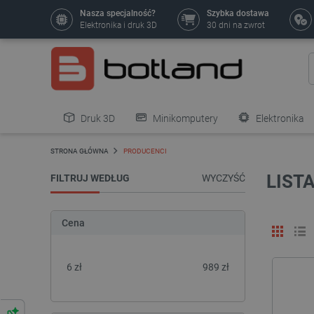
Nasza specjalność?
Szybka dostawa
Elektronika i druk 3D
30 dni na zwrot
Druk 3D
Minikomputery
Elektronika
Pozostałe
STRONA GŁÓWNA
PRODUCENCI
LIST
FILTRUJ WEDŁUG
WYCZYŚĆ
Cena
6
zł
989
zł