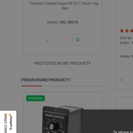
Filament Creality Hyper PETG 1,75mm 1kg
Drukarka 3
- Red
Indeks:
CRL-28318
I
Grot do 
ścięty -
Indeks:
WSZYSTKIE NOWE PRODUKTY
PROMOWANE PRODUKTY
WYPRZEDAŻ
WYPRZEDAŻ
SPRAWDŹ OPINIE
Ta strona k