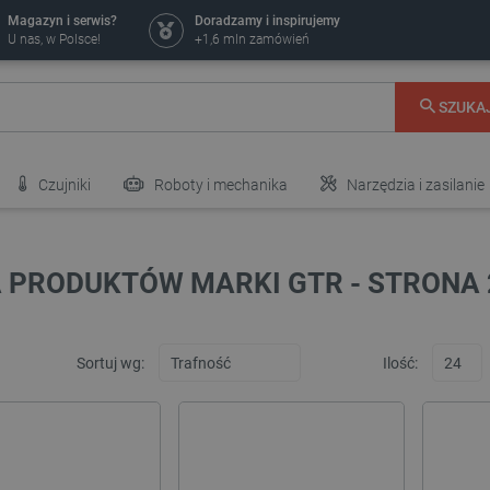
Magazyn i serwis?
Doradzamy i inspirujemy
U nas, w Polsce!
+1,6 mln zamówień
SZUKA
Czujniki
Roboty i mechanika
Narzędzia i zasilanie
A PRODUKTÓW MARKI GTR - STRONA 
Sortuj wg:
Ilość: