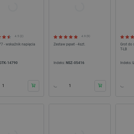
4.5 (2)
4.9 (9)
77 - wskaźnik napięcia
Zestaw pęset - 4szt.
Grot do 
T-LB
GTK-14790
Indeks:
NSZ-05416
Indeks:
NOWOŚĆ!