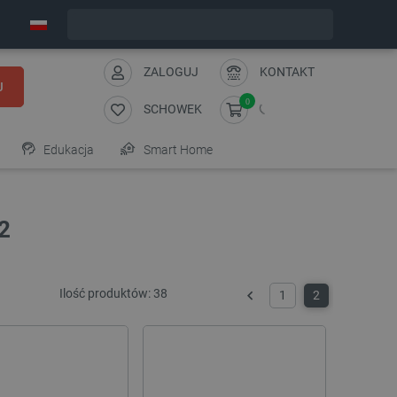
Wyślemy w piątek
ZALOGUJ
KONTAKT
J
0
SCHOWEK
Edukacja
Smart Home
2
Ilość produktów:
38
1
2
Poprzedni