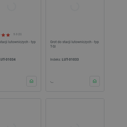
5.0 (3)
stacji lutowniczych - typ
Grot do stacji lutowniczych - typ
T-SI
LUT-01034
Indeks:
LUT-01033
NOWOŚĆ!
NOWOŚĆ!