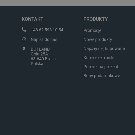
_smvs
KONTAKT
PRODUKTY
LaSID
+48 62 593 10 54
Promocje
__cf_bm
Napisz do nas
Nowe produkty
Najczęściej kupowane
BOTLAND
Gola 25A
Kursy elektroniki
63-640 Bralin
isListDisplay
Polska
Pomysł na prezent
Bony podarunkowe
_lb_ccc
critData
CookieScriptConsent