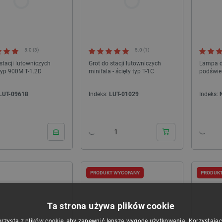
D - Bambu Lab P2S Combo -
Filament Creality Hyper PETG 1,75mm 1kg -
Outlet
Black
ndeks:
OUT-29357
Indeks:
CRL-28322
5.0 (3)
5.0 (1)
stacji lutowniczych
Grot do stacji lutowniczych
Lampa do
 typ 900M T-1.2D
minifala - ścięty typ T-1C
podświe
LUT-09618
Indeks:
LUT-01029
Indeks:
WYPRZEDAŻ
PRODUKT WYCOFANY
PRODUK
Ta strona używa plików cookie
orzysta z plików cookie, aby zapewnić lepszą wygodę użytkowania. Korzystając z