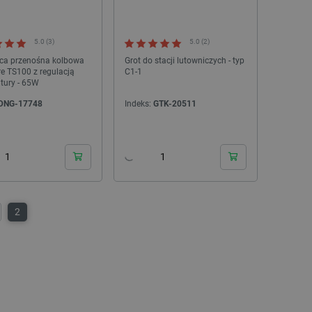
opartego o silnik PrestaSho
.botland.com.pl
Sesja
Ten plik cookie jest używa
obciążenia w celu zapewnien
5.0 (3)
5.0 (2)
internetowych są skierowa
w każdej sesji przeglądani
ca przenośna kolbowa
Grot do stacji lutowniczych - typ
witryny i doświadczenie uż
e TS100 z regulacją
C1-1
tury - 65W
ATA
YouTube
5 miesięcy 4
Ten plik cookie jest używa
.youtube.com
tygodnie
użytkownika i wyboru prywat
DNG-17748
Indeks:
GTK-20511
witryną. Rejestruje dane d
tności Google
odwiedzającego na różne pol
prywatności, zapewniając, ż
uhonorowane w przyszłych 
Cloudflare Inc.
29 minut 41
Ten plik cookie służy do roz
.inpost.pl
sekund
to korzystne dla strony int
umożliwia tworzenie ważny
korzystania z jej witryny in
Cloudflare Inc.
29 minut 53
Ten plik cookie służy do roz
2
.webshopapp.com
sekundy
to korzystne dla strony int
umożliwia tworzenie ważny
korzystania z jej witryny in
PHP.net
Sesja
Cookie generowane przez ap
botland.com.pl
PHP. Jest to identyfikator 
używany do obsługi zmienny
Zwykle jest to liczba gene
użycia może być specyficzny
przykładem jest utrzymywa
użytkownika między strona