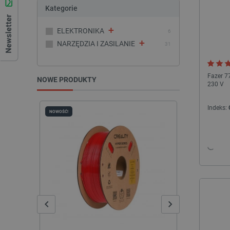
Kategorie
+
ELEKTRONIKA
6
+
NARZĘDZIA I ZASILANIE
31
Fazer 7
NOWE PRODUKTY
230 V
Indeks:
NOWOŚĆ!
NOWOŚĆ!