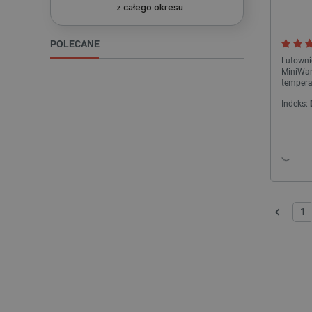
z całego okresu
_lb
POLECANE
Lutowni
MiniWar
tempera
VISITOR_PRIVACY_METAD
Indeks:
Polityce prywa
__cf_bm
__cf_bm
1
Poprzedni
PHPSESSID