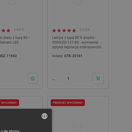
AX7A035B - płytka rozwojowa FPGA - AMD
Filament AURAPOL PL
Artix 7 XC7A35T
Antique P
Indeks:
ALX-29039
Indeks:
AUP-
4.9 (17)
4.9 (25)
 blatu z lupą 8D i
Lampa z lupą 8D 8 dioptrii -
tlaniem LED
9006LED-127-8D - wymienna
optyka regulacja intensywności
światła - biała
NSZ-11942
Indeks:
GTK-20181
WYPRZEDAŻ
T WYCOFANY
PRODUKT WYCOFANY
 tej strony,
POLISH