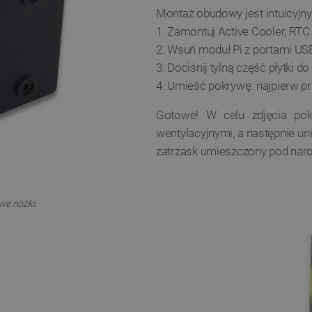
w każdej sesji przeglądani
Montaż obudowy jest intuicyjny 
witryny i doświadczenie uż
1. Zamontuj Active Cooler, RTC 
ATA
YouTube
5 miesięcy 4
Ten plik cookie jest używa
2. Wsuń moduł Pi z portami US
.youtube.com
tygodnie
użytkownika i wyboru prywat
witryną. Rejestruje dane d
3. Dociśnij tylną część płytki
tności Google
odwiedzającego na różne pol
prywatności, zapewniając, ż
4. Umieść pokrywę: najpierw pr
uhonorowane w przyszłych 
Cloudflare Inc.
29 minut 41
Ten plik cookie służy do roz
Gotowe! W celu zdjęcia pokr
.inpost.pl
sekund
to korzystne dla strony int
umożliwia tworzenie ważny
wentylacyjnymi, a następnie un
korzystania z jej witryny in
zatrzask umieszczony pod naroż
Cloudflare Inc.
29 minut 53
Ten plik cookie służy do roz
.webshopapp.com
sekundy
to korzystne dla strony int
umożliwia tworzenie ważny
korzystania z jej witryny in
we nóżki.
PHP.net
Sesja
Cookie generowane przez ap
botland.com.pl
PHP. Jest to identyfikator 
używany do obsługi zmienny
Zwykle jest to liczba gene
użycia może być specyficzny
przykładem jest utrzymywa
użytkownika między strona
.botland.com.pl
59 minut 55
Ten plik cookie jest używa
sekund
sesji użytkownika przez żąd