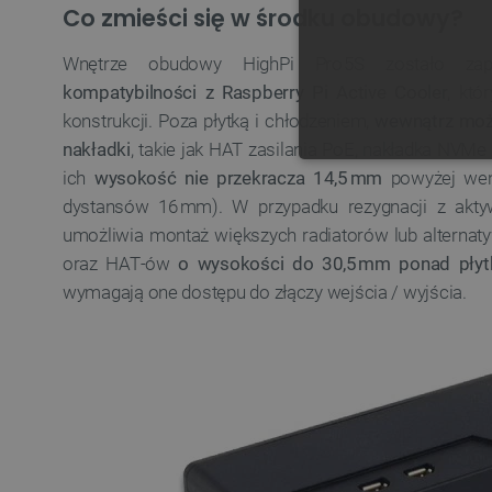
Co zmieści się w środku obudowy?
Wnętrze obudowy HighPi Pro 5S zostało za
kompatybilności z Raspberry Pi Active Cooler
, któ
konstrukcji. Poza płytką i chłodzeniem,
wewnątrz mo
nakładki
, takie jak HAT zasilania PoE, nakładka NVMe
NIE
ich
wysokość nie przekracza 14,5 mm
powyżej went
dystansów 16 mm). W przypadku rezygnacji z akt
umożliwia montaż większych radiatorów lub alterna
oraz HAT‑ów
o wysokości do 30,5 mm ponad pły
wymagają one dostępu do złączy wejścia / wyjścia.
Niezbędne pliki cookie umożl
Bez niezbędnych plików cooki
Nazwa
PrestaShop-[abcdef0123456
_lb