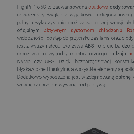
HighPi Pro 5S to zaawansowana
obudowa
dedykowa
nowoczesny wygląd z wyjątkową funkcjonalnością
pełnym wykorzystaniu możliwości nowej wersji płytk
oficjalnym
aktywnym systemem chłodzenia Ras
widoczność i dostęp do przycisku zasilania oraz dio
jest z wytrzymałego tworzywa
ABS
i oferuje bardzo 
umożliwia to wygodny
montaż różnego rodzaju
na
NVMe czy UPS. Dzięki beznarzędziowej konstru
błyskawiczne i intuicyjne, a wszystkie elementy są sol
Dodatkowo wyposażona jest w zdejmowaną
osłonę 
wewnątrz i przechowywaną pod pokrywą.