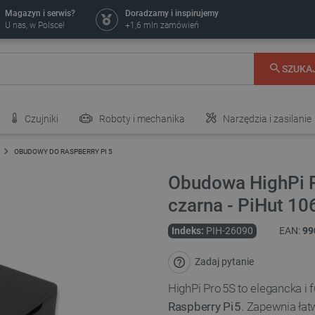
Magazyn i serwis?
Doradzamy i inspirujemy
U nas, w Polsce!
+1,6 mln zamówień
SZUKA
Czujniki
Roboty i mechanika
Narzędzia i zasilanie
OBUDOWY DO RASPBERRY PI 5
Obudowa HighPi Pr
czarna - PiHut 1
Indeks:
PIH-26090
EAN:
99
Zadaj pytanie
HighPi Pro 5S to elegancka i
Raspberry Pi 5
. Zapewnia łat