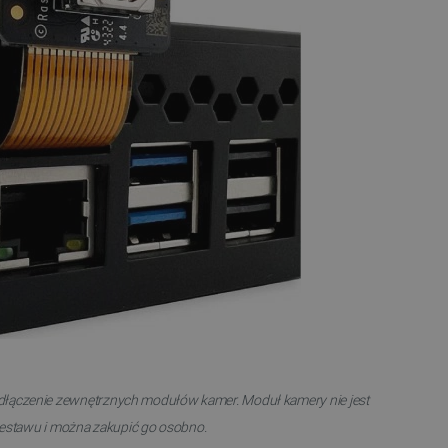
ledzenia sprzedaży w Google
ormacji o sesji
różniania ludzi i botów. Jest
ernetowej, ponieważ
ch raportów na temat
ternetowej.
rzechowywania preferencji
osobu wyświetlania
ny do przechowywania zgody
z plików cookie na stronie
 zgodność z wymogami
zgody na niektóre kategorie
ny do przechowywania
nika w celu zwiększenia
i strony internetowej,
sonalizowane doświadczenie
y przez usługę Cookie-
ia preferencji dotyczących
cookie. Jest to konieczne,
łączenie zewnętrznych modułów kamer. Moduł kamery nie jest
ript.com działał poprawnie.
zestawu i można zakupić go osobno.
ozpoznawania osoby