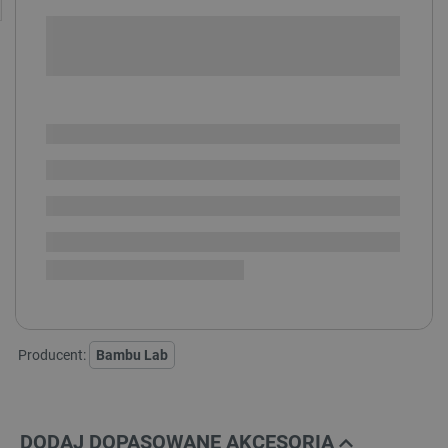
+
-
DODAJ DO KOSZYKA
SPRAWDŹ ILOŚĆ
Dostępny
Wysyłka
24h
Dostawa
od 8,99 PLN
30 dni
na zwrot
Nakładka Bambu Lab H2C/A2L:
Producent:
Bambu Lab
DODAJ DOPASOWANE AKCESORIA