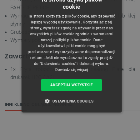
cookie
PAHT-CF, PET-CF
POLISH
Wymagane użycie kleju: tak, klej w sztyfcie lub klej
Ta strona korzysta z plików cookie, aby zapewnić
CZECH
lepszą wygodę użytkowania. Korzystając z tej
płynny
strony, wyrażasz zgodę na używanie przez nas
ENGLISH
Grubość: 0,5 mm
wszystkich plików cookie zgodnie z warunkami
Wymiary pola roboczego: 330 x 320 mm
naszej polityki plików cookie. Dane
GERMAN
użytkowników i pliki cookie mogą być
przetwarzane i wykorzystywane do personalizacji
Zawartość zestawu
reklam. Jeśli nie wyrażasz na to zgody przejdź
do "Ustawienia cookies" i dokonaj wyboru.
1x Płyta robocza Bambu Engineering Plate dla
Dowiedz się więcej
drukarek H2C / A2L
AKCEPTUJ WSZYSTKIE
USTAWIENIA COOKIES
INNI KLIENCI OGLĄDALI RÓWNIEŻ:
NIEZBĘDNE
WYDAJNOŚĆ
TARGETOWANIE