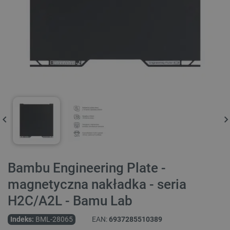
Bambu Engineering Plate -
magnetyczna nakładka - seria
H2C/A2L - Bamu Lab
Indeks:
BML-28065
EAN:
6937285510389