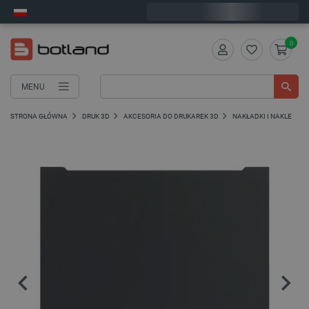
Wyślemy w poniedziałek
0
MENU
STRONA GŁÓWNA
DRUK 3D
AKCESORIA DO DRUKAREK 3D
NAKŁADKI I NAKLEJKI 