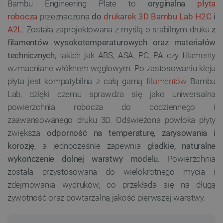
Bambu Engineering Plate to
oryginalna
płyta
robocza
przeznaczona
do
drukarek 3D Bambu Lab H2C
i
A2L
. Została zaprojektowana z myślą o stabilnym druku
z
filamentów wysokotemperaturowych oraz materiałów
technicznych
, takich jak ABS, ASA, PC, PA czy filamenty
wzmacniane włóknem węglowym. Po zastosowaniu kleju
płyta jest kompatybilna z całą gamą
filamentów
Bambu
Lab, dzięki czemu sprawdza się jako uniwersalna
powierzchnia robocza do codziennego i
zaawansowanego druku 3D. Odświeżona powłoka płyty
zwiększa
odporność na temperaturę, zarysowania i
korozję
, a jednocześnie zapewnia
gładkie, naturalne
wykończenie dolnej warstwy modelu
. Powierzchnia
została przystosowana do wielokrotnego mycia i
zdejmowania wydruków, co przekłada się na długą
żywotność oraz powtarzalną jakość pierwszej warstwy.