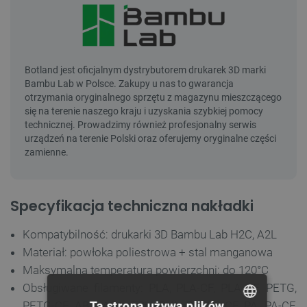
Specyfikacja techniczna nakładki
Kompatybilność: drukarki 3D Bambu Lab H2C, A2L
Materiał: powłoka poliestrowa + stal manganowa
Maksymalna temperatura powierzchni: do 120°C
Obsługiwane filamenty: PLA, PLA-CF, PLA-GF, PETG,
PETG-CF, ABS, ASA, TPU, PVA, PC, PC-CF, PA, PA-CF,
Ta strona używa plików