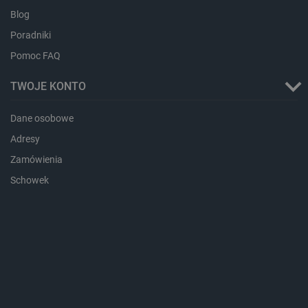
Blog
isListDisplay
botland.com.pl
Poradniki
Pomoc FAQ
TWOJE KONTO
_lb_ccc
.botland.com.pl
Dane osobowe
Adresy
Zamówienia
Schowek
critData
botland.com.pl