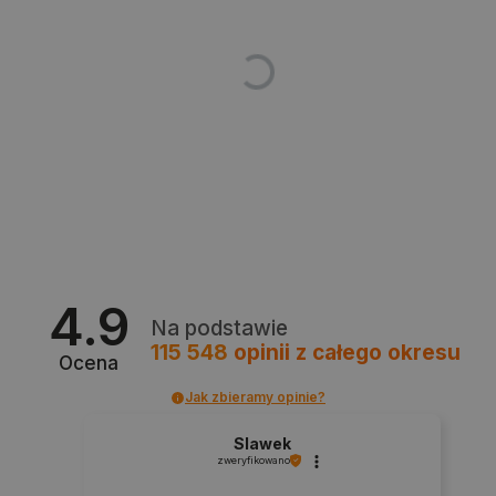
Polityce prywatności Google
VISITOR_PRIVACY_METADATA
YouTube
.youtube.com
4.9
Na podstawie
115 548
opinii
z całego okresu
Ocena
Jak zbieramy opinie?
Slawek
zweryfikowano