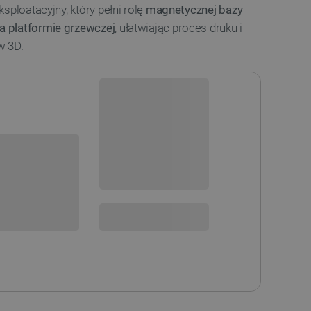
ksploatacyjny, który pełni rolę
magnetycznej bazy
 platformie grzewczej
, ułatwiając proces druku i
w 3D.
Dostawa produktu dotarła,
trwa przyjęcie w magazynie
Dostępny w ciągu kilku dni
i
sowania:
Dostawa
od 8,99 PLN
30 dni
na zwrot
 DO KOSZYKA
SPRAWDŹ ILOŚĆ
STĘPNOŚCI