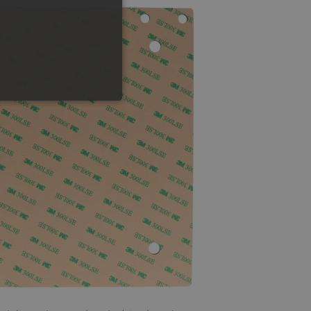
GERMAN
ONALNOŚĆ
ownika i zarządzanie kontem.
any do działania sklepu
p.
ny do celów bilansowania
ia, że żądania stron
ne do tego samego serwera