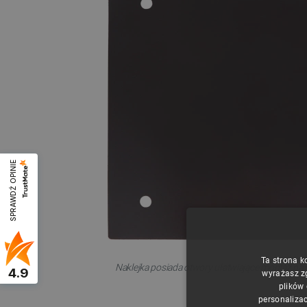
SPRAWDŹ OPINIE
Ta strona k
Naklejka posiada otwory ułatwiające montaż na
4.9
wyrażasz z
plików
personalizac