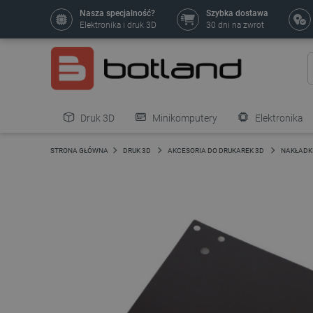
Nasza specjalność?
Szybka dostawa
Elektronika i druk 3D
30 dni na zwrot
Druk 3D
Minikomputery
Elektronika
Pozostałe
STRONA GŁÓWNA
DRUK 3D
AKCESORIA DO DRUKAREK 3D
NAKŁADKI