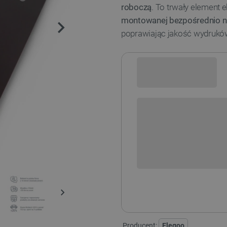
roboczą
. To trwały element e
montowanej bezpośrednio na
poprawiając jakość wydrukó
Sprawdź opcje płatności i finan
+
-
DODAJ
POWIADOM O DO
Producent:
Elegoo