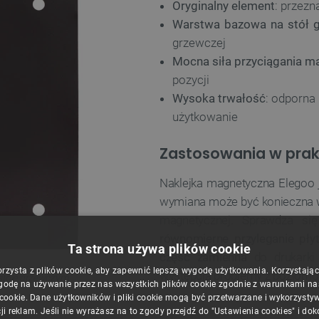
Oryginalny element
: przezn
Warstwa bazowa na stół 
grzewczej
Mocna siła przyciągania 
pozycji
Wysoka trwałość
: odporna
użytkowanie
Zastosowania w pra
Naklejka magnetyczna Elegoo 
wymiana może być konieczna w p
magnetycznej. Sprawdza si
równomierne przyleganie pły
Ta strona używa plików cookie
część zamienna
do drukarki 
orzysta z plików cookie, aby zapewnić lepszą wygodę użytkowania. Korzystając z
występują problemy z poziomo
 stole grzewczym.
godę na używanie przez nas wszystkich plików cookie zgodnie z warunkami nasz
 cookie. Dane użytkowników i pliki cookie mogą być przetwarzane i wykorzysty
ji reklam. Jeśli nie wyrażasz na to zgody przejdź do "Ustawienia cookies" i do