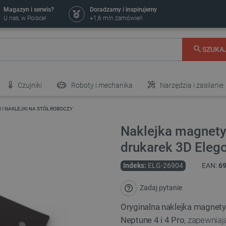
Magazyn i serwis?
Doradzamy i inspirujemy
U nas, w Polsce!
+1,6 mln zamówień
SZUKA
Czujniki
Roboty i mechanika
Narzędzia i zasilanie
 I NAKLEJKI NA STÓŁ ROBOCZY
Naklejka magnety
drukarek 3D Eleg
Indeks:
ELG-26904
EAN:
6
Zadaj pytanie
Oryginalna naklejka magnety
Neptune 4 i 4 Pro
, zapewnia