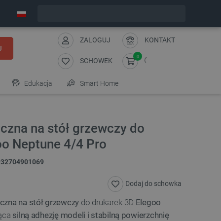
Wyślemy w poniedziałek
ZALOGUJ
KONTAKT
J
0
SCHOWEK
Edukacja
Smart Home
czna na stół grzewczy do
oo Neptune 4/4 Pro
932704901069
Dodaj do schowka
czna na stół grzewczy
do drukarek 3D
Elegoo
jąca
silną adhezję modeli i stabilną powierzchnię