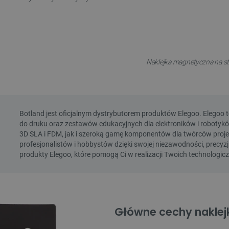
Naklejka magnetyczna na st
Główne cechy naklej