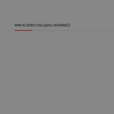
VISITOR_PRIVACY_METAD
Polityce prywa
INNI KLIENCI OGLĄDALI RÓWNIEŻ:
__cf_bm
__cf_bm
PHPSESSID
_smvs