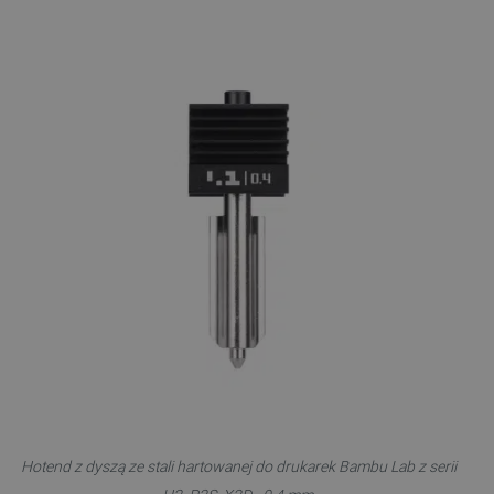
Hotend z dyszą ze stali hartowanej do drukarek Bambu Lab z serii