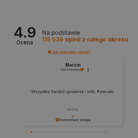
critAccountId
botland.com.pl
4.9
Na podstawie
115 536
opinii
z całego okresu
Ocena
Jak zbieramy opinie?
Marcin
zweryfikowano
Storage declaration
Wszystko bardzo sprawnie i miło. Polecam.
Storage
Nazwa
Opis
type
_uetvid_exp
Pamięć
wczoraj
lokalna
Komentarz sklepu
dlapi_ucp
Pamięć
lokalna
Dziękujemy za najwyższą ocenę. Cieszymy się,
_cltk
Pamięć
że nasz sprzęt trafił w dobre ręce. Polecamy się