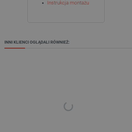
Instrukcja montażu
INNI KLIENCI OGLĄDALI RÓWNIEŻ:
critData
botland.com.pl
CookieScriptConsent
CookieScript
botland.com.pl