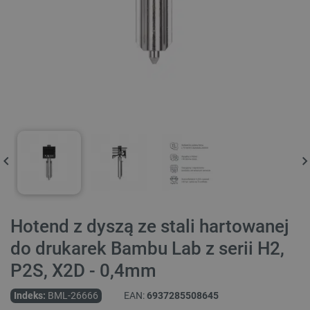
Hotend z dyszą ze stali hartowanej
do drukarek Bambu Lab z serii H2,
P2S, X2D - 0,4mm
Indeks:
BML-26666
EAN:
6937285508645