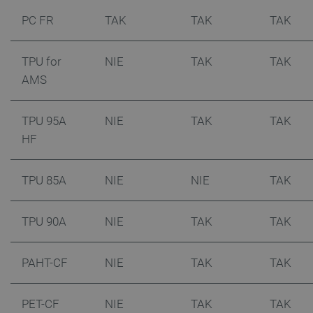
Provider /
Nazwa
PC FR
TAK
TAK
TAK
Domena
PrestaShop-[abcdef0123456789]{32}
.botland.com.pl
TPU for
NIE
TAK
TAK
AMS
_lb
.botland.com.pl
TPU 95A
NIE
TAK
TAK
HF
TPU 85A
NIE
NIE
TAK
TPU 90A
NIE
TAK
TAK
Polityce prywatności Google
PAHT-CF
NIE
TAK
TAK
VISITOR_PRIVACY_METADATA
YouTube
.youtube.com
PET-CF
NIE
TAK
TAK