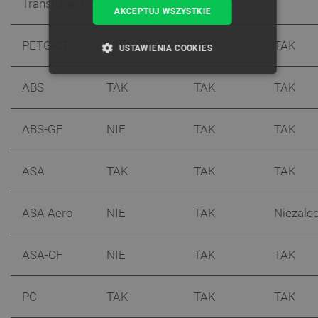
Translucent
AKCEPTUJ WSZYSTKIE
PETG-CF
NIE
TAK
TAK
USTAWIENIA COOKIES
NIEZBĘDNE
WYDAJNOŚĆ
ABS
TAK
TAK
TAK
TARGETOWANIE
ABS-GF
NIE
TAK
TAK
FUNKCJONALNOŚĆ
ASA
TAK
TAK
TAK
ASA Aero
NIE
TAK
Niezale
Niezbędne
Wydajność
Targetowanie
Funkcjonalność
ASA-CF
NIE
TAK
TAK
Niezbędne pliki cookie umożliwiają korzystanie z
podstawowych funkcji strony internetowej, takich
jak logowanie użytkownika i zarządzanie kontem.
Bez niezbędnych plików cookie nie można
PC
TAK
TAK
TAK
prawidłowo korzystać ze strony internetowej.