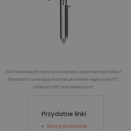
.bambulab.com
isListDisplay
botland.com.pl
Stal hartowana jest odporna na ścieranie i doskonale radzi sobie z
filamentami zawierającymi domieszki włókien węglowych (CF),
szklanych (GF) oraz metalicznych.
_lb_ccc
.botland.com.pl
Przydatne linki
Strona producenta