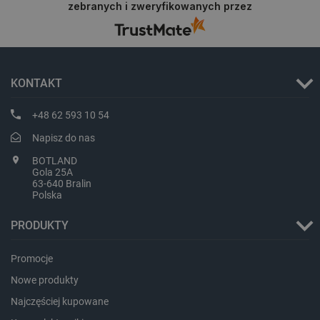
sesji
zebranych i zweryfikowanych przez
na przyszłość.
smforms
Pamięć
lokalna
_smvc
Pamięć
lokalna
KONTAKT
lbx_ac_easystorage
Pamięć
sesji
+48 62 593 10 54
dlapi_consent
Pamięć
lokalna
Napisz do nas
_uetvid
Pamięć
lokalna
BOTLAND
Gola 25A
_smsps
Pamięć
63-640 Bralin
lokalna
Polska
lastExternalReferrer
Pamięć
lokalna
PRODUKTY
ea_lu_ts
Pamięć
lokalna
Promocje
ea_gu_ts
Pamięć
Nowe produkty
lokalna
_gcl_ls
Pamięć
Najczęściej kupowane
lokalna