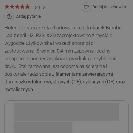
Dodaj do schowka
(
4
)
5
Zadaj pytanie
Hotend z dyszą ze stali hartowanej do
drukarek Bambu
Lab z serii H2, P2S, X2D
zaprojektowano z myślą o
wygodzie użytkownika i wszechstronności
zastosowania.
Średnica 0,4 mm
zapewnia idealny
kompromis pomiędzy jakością wydruku a szybkością
druku. Stal hartowana jest odporna na ścieranie i
doskonale radzi sobie z
filamentami zawierającymi
domieszki włókien węglowych (CF), szklanych (GF) oraz
metalicznych
.
Sprawdź opcje płatności i finansowania: