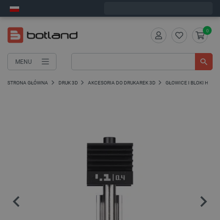
Zamów w ciągu:
7
:
43
:
58
, a wyślemy dziś!
0
MENU
STRONA GŁÓWNA
DRUK 3D
AKCESORIA DO DRUKAREK 3D
GŁOWICE I BLOKI HOTE