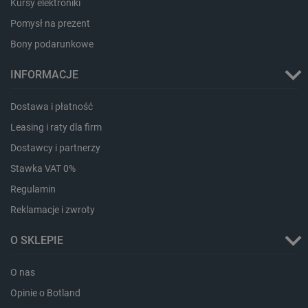
Kursy elektroniki
_smps
Pamięć
lokalna
Pomysł na prezent
luigis.env.v2.159265-
Pamięć
Bony podarunkowe
182023
sesji
_uetsid_exp
Pamięć
INFORMACJE
lokalna
_uetsid
Pamięć
Dostawa i płatność
lokalna
Leasing i raty dla firm
_smsp-r-65208
Pamięć
lokalna
Dostawcy i partnerzy
cartSkuToUrl
Pamięć
Stawka VAT 0%
lokalna
lastExternalReferrerTime
Pamięć
Regulamin
lokalna
Reklamacje i zwroty
smsr
Pamięć
lokalna
O SKLEPIE
O nas
Opinie o Botland
Provider /
Okres
Nazwa