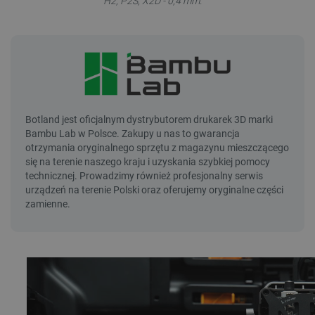
H2, P2S, X2D - 0,4 mm.