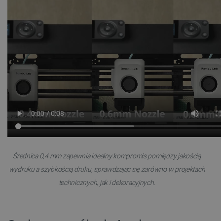
Średnica 0,4 mm zapewnia idealny kompromis pomiędzy jakością
wydruku a szybkością druku, sprawdzając się zarówno w projektach
technicznych, jak i dekoracyjnych.