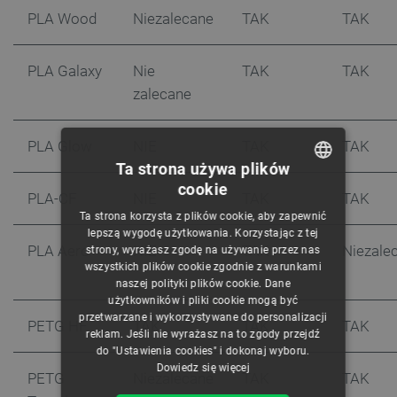
PLA Wood
Niezalecane
TAK
TAK
PLA Galaxy
Nie
TAK
TAK
zalecane
PLA Glow
NIE
TAK
TAK
Ta strona używa plików
cookie
POLISH
PLA-CF
NIE
TAK
TAK
Ta strona korzysta z plików cookie, aby zapewnić
CZECH
lepszą wygodę użytkowania. Korzystając z tej
PLA Aero
NIE
TAK
Niezale
strony, wyrażasz zgodę na używanie przez nas
ENGLISH
wszystkich plików cookie zgodnie z warunkami
naszej polityki plików cookie. Dane
GERMAN
użytkowników i pliki cookie mogą być
przetwarzane i wykorzystywane do personalizacji
PETG HF
TAK
TAK
TAK
reklam. Jeśli nie wyrażasz na to zgody przejdź
do "Ustawienia cookies" i dokonaj wyboru.
Dowiedz się więcej
PETG
Niezalecane
TAK
TAK