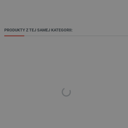
PRODUKTY Z TEJ SAMEJ KATEGORII:
LaVisitorId_Ym90bGFuZC5sYWRlc2suY29tLw
.botland.com.pl
critCartData
botland.com.pl