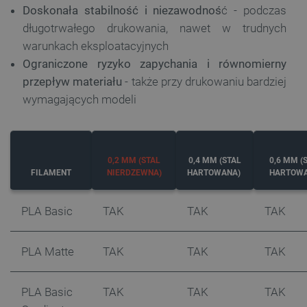
Doskonała stabilność i niezawodnoś
ć - podczas
długotrwałego drukowania, nawet w trudnych
warunkach eksploatacyjnych
Ograniczone ryzyko zapychania i równomierny
przepływ materiału
- także przy drukowaniu bardziej
wymagających modeli
0,2 MM (STAL
0,4 MM (STAL
0,6 MM (
FILAMENT
NIERDZEWNA)
HARTOWANA)
HARTOWA
PLA Basic
TAK
TAK
TAK
PLA Matte
TAK
TAK
TAK
PLA Basic
TAK
TAK
TAK