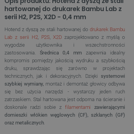
Opis produktu: Hotend z dyszą ze stali
hartowanej do drukarek Bambu Lab z
serii H2, P2S, X2D - 0,4 mm
Hotend z dyszą ze stali hartowanej do
drukarek Bambu
Lab z serii H2
,
P2S
,
X2D
zaprojektowano z myślą o
wygodzie użytkownika i wszechstronności
zastosowania.
Średnica 0,4 mm
zapewnia idealny
kompromis pomiędzy jakością wydruku a szybkością
druku, sprawdzając się zarówno w projektach
technicznych, jak i dekoracyjnych. Dzięki
systemowi
szybkiej wymiany,
montaż i demontaż głowicy odbywa
się bez użycia narzędzi - wystarczy jeden ruch
zatrzaskiem. Stal hartowana jest odporna na ścieranie i
doskonale radzi sobie z
filamentami
zawierającymi
domieszki włókien węglowych (CF), szklanych (GF)
oraz metalicznych
.