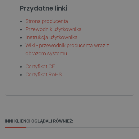
Przydatne linki
Strona producenta
Przewodnik użytkownika
Instrukcja użytkownika
Wiki - przewodnik producenta wraz z
PHPSESSID
PHP.net
botland.com.pl
obrazem systemu
Certyfikat CE
Certyfikat RoHS
INNI KLIENCI OGLĄDALI RÓWNIEŻ: