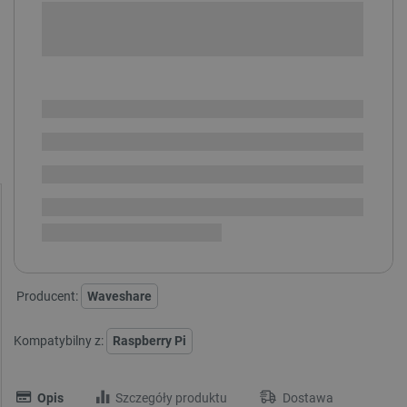
+
-
DODAJ DO KOSZYKA
POWIADOM O DOSTĘPNOŚCI
SPRAWDŹ ILOŚĆ
Dostawa produktu
Dostępny w ciągu kilku dni
dotarła, trwa przyjęcie w
i
magazynie
Dostawa
od 8,99 PLN
30 dni
na zwrot
Producent:
Waveshare
Kompatybilny z:
Raspberry Pi
Opis
Szczegóły produktu
Dostawa