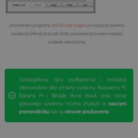
Zrzut ekranu programu
Win32 Disk Imager
, po wyborze systemu
wystarczy kliknać przycisk Write i poczekać aż proces instalacji
zostanie zakończony.
Szczegółowy opis podłączenia i instalacji
sterowników bez zmiany systemu Raspberry Pi,
Banana Pi i Beagle Bone Black oraz obraz
gotowego systemu można znaleźć w
naszym
przewodniku
lub na
stronie producenta
.