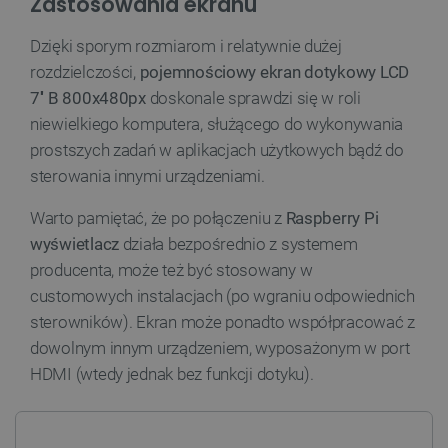
Zastosowania ekranu
Dzięki sporym rozmiarom i relatywnie dużej
rozdzielczości,
pojemnościowy ekran dotykowy LCD
7'' B 800x480px
doskonale sprawdzi się w roli
niewielkiego komputera, służącego do wykonywania
prostszych zadań w aplikacjach użytkowych bądź do
__cf_bm
Cloudflare Inc.
.inpost.pl
sterowania innymi urządzeniami.
Warto pamiętać, że po połączeniu z
Raspberry
Pi
wyświetlacz
działa bezpośrednio z systemem
producenta, może też być stosowany w
customowych instalacjach (po wgraniu odpowiednich
sterowników). Ekran może ponadto współpracować z
dowolnym innym urządzeniem, wyposażonym w port
HDMI (wtedy jednak bez funkcji dotyku).
__cf_bm
Cloudflare Inc.
.webshopapp.com