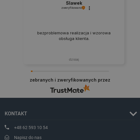
Slawek
zweryfikowano
critData
botland.com.pl
bezproblemowa realizacja i wzorowa
obsługa klienta.
dzisiaj
zebranych i zweryfikowanych przez
CookieScriptConsent
CookieScript
botland.com.pl
KONTAKT
+48 62 593 10 54
Napisz do nas