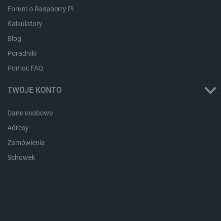
sesji
Forum o Raspberry Pi
dlapi_consent
Pamięć
Kalkulatory
lokalna
Blog
_uetvid
Pamięć
lokalna
Poradniki
_smsps
Pamięć
Pomoc FAQ
lokalna
lastExternalReferrer
Pamięć
TWOJE KONTO
lokalna
ea_lu_ts
Pamięć
lokalna
Dane osobowe
ea_gu_ts
Pamięć
Adresy
lokalna
Zamówienia
_gcl_ls
Pamięć
lokalna
Schowek
_smps
Pamięć
lokalna
luigis.env.v2.159265-
Pamięć
182023
sesji
_uetsid_exp
Pamięć
lokalna