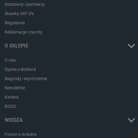
Dostawcy i partnerzy
Stawka VAT 0%
Regulamin
Reklamacje i zwroty
O SKLEPIE
Storage declaration
Storage
Nazwa
Opis
O nas
type
Opinie o Botland
_uetvid_exp
Pamięć
lokalna
Nagrody i wyróżnienia
dlapi_ucp
Pamięć
Newsletter
lokalna
Kariera
_cltk
Pamięć
sesji
RODO
smforms
Pamięć
lokalna
WIEDZA
_smvc
Pamięć
lokalna
Forum o Arduino
lbx_ac_easystorage
Pamięć