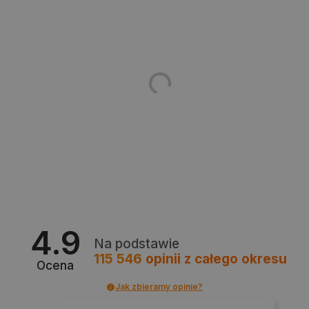
isListDisplay
botland.com.pl
_lb_ccc
.botland.com.pl
4.9
Na podstawie
115 546
opinii
z całego okresu
Ocena
Jak zbieramy opinie?