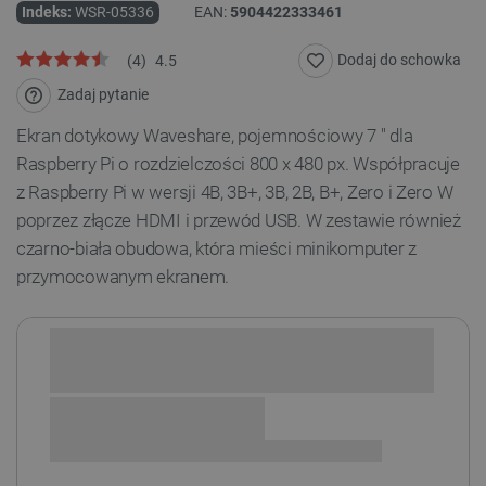
Indeks:
WSR-05336
EAN:
5904422333461
Dodaj do schowka
(
4
)
4.5
Zadaj pytanie
Ekran dotykowy Waveshare, pojemnościowy 7 " dla
Raspberry Pi o rozdzielczości 800 x 480 px. Współpracuje
z Raspberry Pi w wersji 4B, 3B+, 3B, 2B, B+, Zero i Zero W
poprzez złącze HDMI i przewód USB. W zestawie również
czarno-biała obudowa, która mieści minikomputer z
przymocowanym ekranem.
Sprawdź opcje płatności i finansowania: