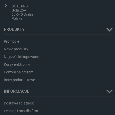
BOTLAND
Gola 25A
63-640 Bralin
LaVisitorId_Ym90bGFuZC5sYWRlc2suY29tLw
.botland.com.pl
Polska
PRODUKTY
critCartData
botland.com.pl
Promocje
Nowe produkty
Najczęściej kupowane
Kursy elektroniki
Pomysł na prezent
Bony podarunkowe
critAccountId
botland.com.pl
INFORMACJE
Dostawa i płatność
Leasing i raty dla firm