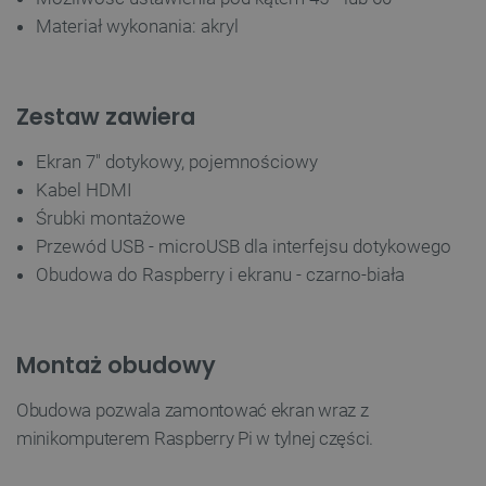
Materiał wykonania: akryl
TARGETOWANIE
FUNKCJONALNOŚĆ
Zestaw zawiera
Ekran 7" dotykowy, pojemnościowy
Kabel HDMI
Niezbędne
Wydajność
Targetowanie
Śrubki montażowe
Funkcjonalność
Przewód USB - microUSB dla interfejsu dotykowego
Niezbędne pliki cookie umożliwiają korzystanie z
Obudowa do Raspberry i ekranu - czarno-biała
podstawowych funkcji strony internetowej, takich
jak logowanie użytkownika i zarządzanie kontem.
Bez niezbędnych plików cookie nie można
prawidłowo korzystać ze strony internetowej.
Montaż obudowy
Provider /
Nazwa
Domena
Obudowa pozwala zamontować ekran wraz z
PrestaShop-[abcdef0123456789]{32}
.botland.com.pl
minikomputerem Raspberry Pi w tylnej części.