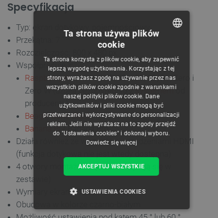
Specyfikacja
Typ: ekran dotykowy, pojemnościowy
Ta strona używa plików
Przekątna: 7 "
cookie
POLISH
Rozdzielczość: 800 x 480 px
Ta strona korzysta z plików cookie, aby zapewnić
Współpracuje z:
CZECH
lepszą wygodę użytkowania. Korzystając z tej
Raspberry Pi
w wersji 4B, 3B+, 3B, 2B, B+, Zero i
strony, wyrażasz zgodę na używanie przez nas
ENGLISH
wszystkich plików cookie zgodnie z warunkami
Zero W (działa bezpośrednio z
systemem
od
naszej polityki plików cookie. Dane
GERMAN
producenta)
użytkowników i pliki cookie mogą być
Beagle Bone Black
przetwarzane i wykorzystywane do personalizacji
reklam. Jeśli nie wyrażasz na to zgody przejdź
Banana Pi
/ Banana Pro
do "Ustawienia cookies" i dokonaj wyboru.
Działa również ze wszystkimi urządzeniami HDMI
Dowiedz się więcej
(funkcja dotykowa nie jest wtedy dostępna)
4 otwory montażowe (śrubki znajdują się w
AKCEPTUJ WSZYSTKIE
zestawie)
Wymiary ekranu: 165 x 107 mm
USTAWIENIA COOKIES
Obudowa w kolorze czarno-białym
NIEZBĘDNE
WYDAJNOŚĆ
Możliwość ustawienia pod kątem 45 ° lub 60 °