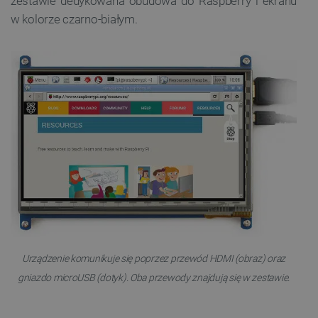
zestawie dedykowana obudowa do Raspberry i ekranu
w kolorze czarno-białym.
Urządzenie komunikuje się poprzez przewód HDMI (obraz) oraz
gniazdo microUSB (dotyk). Oba przewody znajdują się w zestawie.