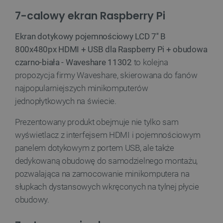
_lb
.botland.com.pl
7-calowy ekran Raspberry Pi
Ekran dotykowy pojemnościowy LCD 7'' B
800x480px HDMI + USB dla Raspberry Pi + obudowa
czarno-biała - Waveshare 11302
to kolejna
propozycja firmy Waveshare, skierowana do fanów
najpopularniejszych minikomputerów
jednopłytkowych na świecie.
Polityce prywatności Google
Prezentowany produkt obejmuje nie tylko sam
wyświetlacz z interfejsem HDMI i pojemnościowym
VISITOR_PRIVACY_METADATA
YouTube
panelem dotykowym z portem USB, ale także
.youtube.com
dedykowaną obudowę do samodzielnego montażu,
pozwalająca na zamocowanie minikomputera na
słupkach dystansowych wkręconych na tylnej płycie
obudowy.