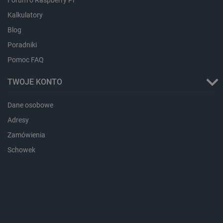
Kalkulatory
Blog
Poradniki
Pomoc FAQ
Storage declaration
TWOJE KONTO
Storage
Nazwa
Opis
type
Dane osobowe
_uetvid_exp
Pamięć
lokalna
Adresy
dlapi_ucp
Pamięć
lokalna
Zamówienia
_cltk
Pamięć
Schowek
sesji
smforms
Pamięć
lokalna
_smvc
Pamięć
lokalna
lbx_ac_easystorage
Pamięć
sesji