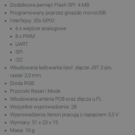
Dodatkowa pamięć Flash SPI: 4 MB
Programowany poprzez gniazdo microUSB
Interfejsy: 20x GPIO:
6 x wejście analogowe
8 x PWM
UART
SPI
I2C
Polityce prywatności Google
Wbudowana ładowarka lipol: złącze JST 2-pin,
raster 2,0 mm
VISITOR_PRIVACY_METADATA
YouTube
Dioda RGB
.youtube.com
Przyciski Reset i Mode
Wbudowana antena PCB oraz złącza u.FL
Wszystkie wyprowadzenia: 28
Wyprowadzenia Xenon pracują z napięciem 3,3 V
Wymiary: 51 x 23 x 15
Masa: 10 g