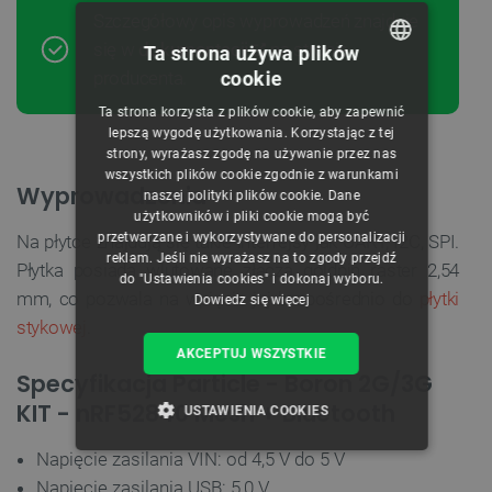
Szczegółowy opis wyprowadzeń znajduje
się w
dokumentacji
na stronie
Ta strona używa plików
producenta.
cookie
POLISH
Ta strona korzysta z plików cookie, aby zapewnić
CZECH
lepszą wygodę użytkowania. Korzystając z tej
strony, wyrażasz zgodę na używanie przez nas
ENGLISH
wszystkich plików cookie zgodnie z warunkami
Wyprowadzenia
naszej polityki plików cookie. Dane
GERMAN
użytkowników i pliki cookie mogą być
przetwarzane i wykorzystywane do personalizacji
Na płytce znajdują się takie interfejsy jak UART, I2C, SPI.
reklam. Jeśli nie wyrażasz na to zgody przejdź
Płytka posiada wlutowane złącza goldpin raster 2,54
do "Ustawienia cookies" i dokonaj wyboru.
mm, co pozwala na wpięcie jej bezpośrednio do
płytki
Dowiedz się więcej
stykowej
.
AKCEPTUJ WSZYSTKIE
Specyfikacja Particle - Boron 2G/3G
KIT - nRF52840 Mesh + Bluetooth
USTAWIENIA COOKIES
Napięcie zasilania VIN: od 4,5 V do 5 V
NIEZBĘDNE
WYDAJNOŚĆ
Napięcie zasilania USB: 5,0 V