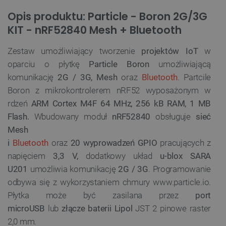
Opis produktu: Particle - Boron 2G/3G
KIT - nRF52840 Mesh + Bluetooth
Zestaw umożliwiający tworzenie
projektów IoT
w
oparciu o płytkę
Particle Boron
umożliwiającą
komunikację
2G / 3G, Mesh
oraz
Bluetooth
. Partcile
Boron z mikrokontrolerem nRF52 wyposażonym w
rdzeń
ARM Cortex M4F 64 MHz, 256 kB RAM, 1 MB
Flash.
Wbudowany moduł
nRF52840
obsługuje
sieć
Mesh
i
Bluetooth
oraz
20 wyprowadzeń GPIO
pracujących z
napięciem
3,3 V,
dodatkowy układ
u-blox SARA
U201
umożliwia komunikację
2G / 3G
. Programowanie
odbywa się z wykorzystaniem chmury www.particle.io.
Płytka może być zasilana przez
port
microUSB
lub
złącze baterii Lipol
JST 2 pinowe raster
2,0 mm.