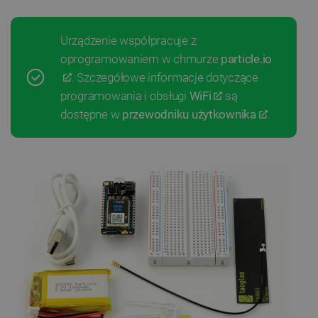
Urządzenie współpracuje z
oprogramowaniem w chmurze
particle.io
. Szczegółowe informacje dotyczące
programowania i obsługi
WiFi
są
dostępne w
przewodniku użytkownika
.