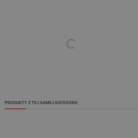
PHPSESSID
PHP.net
botland.com.pl
PRODUKTY Z TEJ SAMEJ KATEGORII: