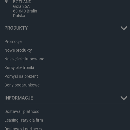
BOTLAND
critData
botland.com.pl
Gola 25A
63-640 Bralin
Polska
PRODUKTY
Promocje
Nowe produkty
Najczęściej kupowane
Kursy elektroniki
CookieScriptConsent
CookieScript
Pomysł na prezent
botland.com.pl
Bony podarunkowe
INFORMACJE
Dostawa i płatność
Leasing i raty dla firm
Dostawcy i partnerzy