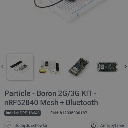
Particle - Boron 2G/3G KIT -
nRF52840 Mesh + Bluetooth
Indeks:
PRE-13648
EAN:
812035030187
Zadaj pytanie
Dodaj do schowka