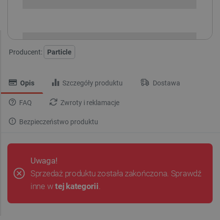
i
Niedostępny
Produkt wycofany
Producent:
Particle
Opis
Szczegóły produktu
Dostawa
FAQ
Zwroty i reklamacje
Bezpieczeństwo produktu
Uwaga!
Sprzedaż produktu została zakończona. Sprawdź
inne w
tej kategorii
.