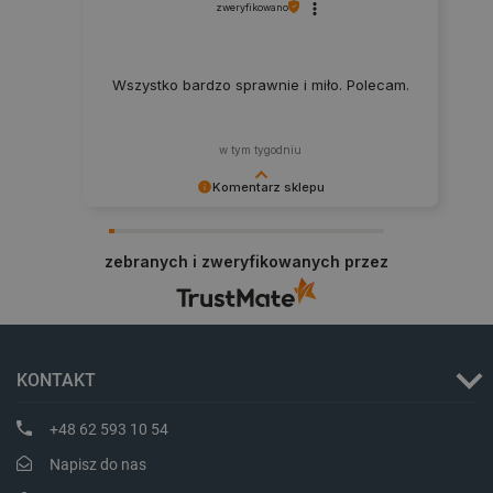
zweryfikowano
Wszystko bardzo sprawnie i miło. Polecam.
isListDisplay
botland.com.pl
w tym tygodniu
Komentarz sklepu
Dziękujemy za najwyższą ocenę. Cieszymy się,
_lb_ccc
.botland.com.pl
że nasz sprzęt trafił w dobre ręce. Polecamy się
zebranych i zweryfikowanych przez
na przyszłość.
KONTAKT
+48 62 593 10 54
Napisz do nas