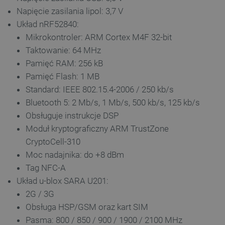
TARGETOWANIE
Napięcie zasilania lipol: 3,7 V
Układ nRF52840:
FUNKCJONALNOŚĆ
Mikrokontroler: ARM Cortex M4F 32-bit
Taktowanie: 64 MHz
Pamięć RAM: 256 kB
Pamięć Flash: 1 MB
Niezbędne
Wydajność
Targetowanie
Standard: IEEE 802.15.4-2006 / 250 kb/s
Funkcjonalność
Bluetooth 5: 2 Mb/s, 1 Mb/s, 500 kb/s, 125 kb/s
Niezbędne pliki cookie umożliwiają korzystanie z
Obsługuje instrukcje DSP
podstawowych funkcji strony internetowej, takich
Moduł kryptograficzny ARM TrustZone
jak logowanie użytkownika i zarządzanie kontem.
Bez niezbędnych plików cookie nie można
CryptoCell-310
prawidłowo korzystać ze strony internetowej.
Moc nadajnika: do +8 dBm
Provider /
Nazwa
Tag NFC-A
Domena
Układ u-blox SARA U201:
PrestaShop-[abcdef0123456789]{32}
.botland.com.pl
2G / 3G
Obsługa HSP/GSM oraz kart SIM
Pasma: 800 / 850 / 900 / 1900 / 2100 MHz
_lb
.botland.com.pl