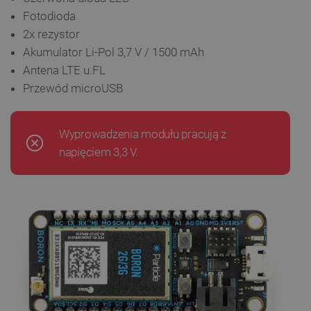
Fotodioda
2x rezystor
Akumulator Li-Pol 3,7 V / 1500 mAh
Antena LTE u.FL
Przewód microUSB
Wyprowadzenia modułu pracują z
napięciem 3,3 V.