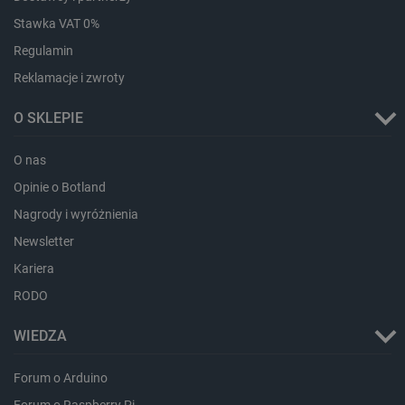
Stawka VAT 0%
LaVisitorId_Ym90bGFuZC5sYWRlc2suY29tLw
.botland.com.pl
Regulamin
Reklamacje i zwroty
critCartData
botland.com.pl
O SKLEPIE
O nas
Opinie o Botland
Nagrody i wyróżnienia
Newsletter
Kariera
critAccountId
botland.com.pl
RODO
WIEDZA
Forum o Arduino
Forum o Raspberry Pi