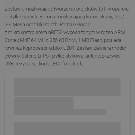
Zestaw umożliwiający tworzenie projektów IoT w oparciu
o płytkę Particle Boron umożliwiającą komunikację 2G /
3G, Mesh oraz Bluetooth. Partcile Boron
z mikrokontrolerem nRF52 wyposażonym w rdzeń ARM
Cortex M4F
64 MHz, 256 kB RAM, 1 MB Flash,
posiada
również koprocesor u-blox U201
. Zestaw zawiera moduł
główny, baterię Li-Pol, płytkę stykową, antenę, przewód
USB, rezystory, diodę LED i fotodiodę.
Sprawdź opcje płatności i finansowania:
SPRAWDŹ ILOŚĆ