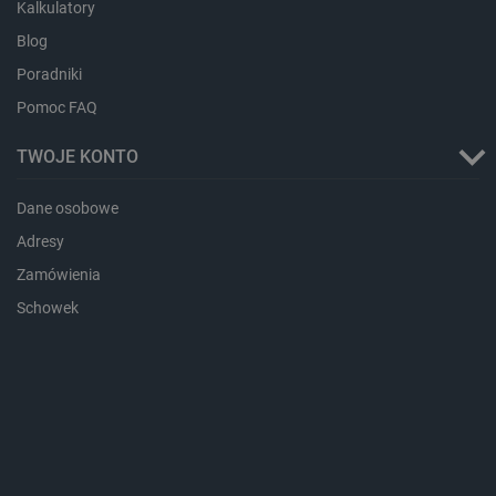
Kalkulatory
botland.com.pl
Blog
Poradniki
Pomoc FAQ
TWOJE KONTO
Dane osobowe
Adresy
LaVisitorId_Ym90bGFuZC5sYWRlc2suY29tLw
.botland.com.pl
Zamówienia
Schowek
critCartData
botland.com.pl