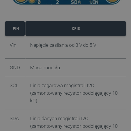
PIN
OPIS
Vin
Napięcie zasilania od 3 V do 5 V.
GND
Masa modułu.
SCL
Linia zegarowa magistrali I2C
(zamontowany rezystor podciągający 10
kΩ).
SDA
Linia danych magistrali I2C
(zamontowany rezystor podciągający 10