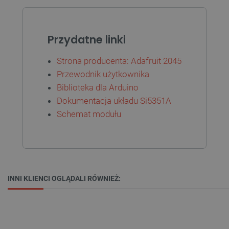
jak logowanie użytkownika i zarządzanie kontem.
Bez niezbędnych plików cookie nie można
prawidłowo korzystać ze strony internetowej.
Provider /
Przydatne linki
Nazwa
Domena
PrestaShop-[abcdef0123456789]{32}
.botland.com.pl
Strona producenta: Adafruit 2045
Przewodnik użytkownika
Biblioteka dla Arduino
Dokumentacja układu Si5351A
_lb
.botland.com.pl
Schemat modułu
INNI KLIENCI OGLĄDALI RÓWNIEŻ:
Polityce prywatności Google