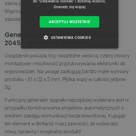
do "Ustawienia cookies" i dokonaj wyboru.
stanie pracować pod napięciem od 3V do 5V.
Dowiedz się więcej
Wyprowadzenia obejmują złącze typu goldpin ze
standardowym rastrem 2,54mm.
AKCEPTUJ WSZYSTKIE
Generator sygnału Si5351A Adafruit
USTAWIENIA COOKIES
2045 - gwarancja jakości
NIEZBĘDNE
WYDAJNOŚĆ
Urządzenie posiada trzy niezależne wejścia, cztery otwory
montażowe i możliwość przylutowywania elektroniki do
TARGETOWANIE
wyprowadzeń. Na uwagę zasługują bardzo małe wymiary
produktu - 31 x 22 x 2 mm. Płytka waży w całości jedynie
FUNKCJONALNOŚĆ
3g.
Funkcyjny generator sygnału najczęściej wybierany jest w
przypadku konstruowania projektów automatycznych o
Niezbędne
Wydajność
Targetowanie
średnim zasięgu komunikacji bezprzewodowej. Kupując
Funkcjonalność
ten element w Botland, masz pewność, że wybierasz
Niezbędne pliki cookie umożliwiają korzystanie z
nowy, sprawny i oryginalny produkt!
podstawowych funkcji strony internetowej, takich