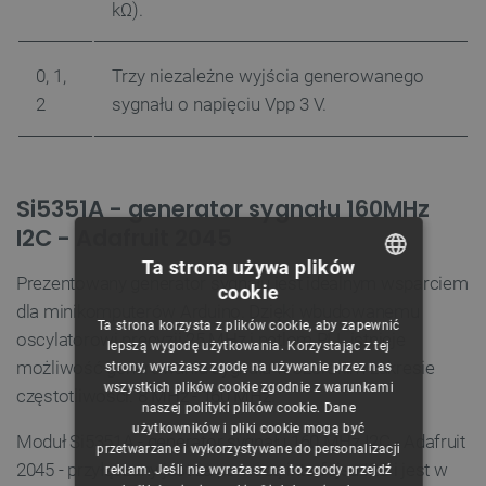
kΩ).
0, 1,
Trzy niezależne wyjścia generowanego
2
sygnału o napięciu Vpp 3 V.
Si5351A - generator sygnału 160MHz
I2C - Adafruit 2045
Ta strona używa plików
Prezentowany generator sygnału jest idealnym wsparciem
cookie
POLISH
dla minikomputerów Arduino. Dzięki wbudowanemu
Ta strona korzysta z plików cookie, aby zapewnić
oscylatorowi precyzji 25 MHz i pętlom PLL istnieje
CZECH
lepszą wygodę użytkowania. Korzystając z tej
możliwość generowania sygnału w szerokim zakresie
strony, wyrażasz zgodę na używanie przez nas
ENGLISH
wszystkich plików cookie zgodnie z warunkami
częstotliwości: 8 MHz - 160 MHz.
naszej polityki plików cookie. Dane
GERMAN
użytkowników i pliki cookie mogą być
Moduł Si5351A - generator sygnału 160 MHz I2C - Adafruit
przetwarzane i wykorzystywane do personalizacji
2045 - przyłączany jest za pomocą interfejsu I2C i jest w
reklam. Jeśli nie wyrażasz na to zgody przejdź