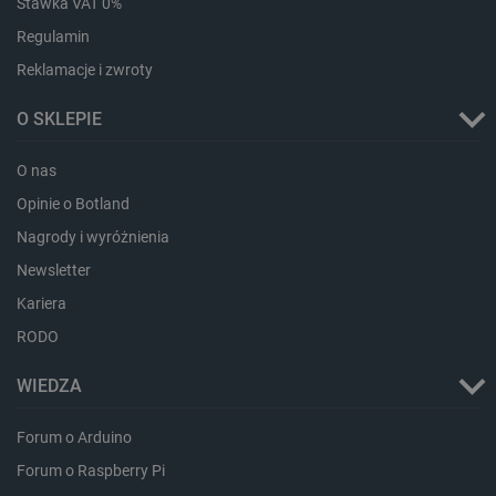
Stawka VAT 0%
Regulamin
Reklamacje i zwroty
O SKLEPIE
O nas
Opinie o Botland
critData
botland.com.pl
Nagrody i wyróżnienia
Newsletter
Kariera
RODO
WIEDZA
Forum o Arduino
Forum o Raspberry Pi
CookieScriptConsent
CookieScript