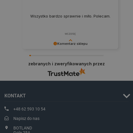
Wszystko bardzo sprawnie i miło. Polecam.
wczoraj
Komentarz sklepu
Dziękujemy za najwyższą ocenę. Cieszymy się,
że nasz sprzęt trafił w dobre ręce. Polecamy się
zebranych i zweryfikowanych przez
na przyszłość.
_smvs
.botland.com.pl
KONTAKT
+48 62 593 10 54
LaSID
Quality Unit LLC
botland.com.pl
Napisz do nas
BOTLAND
Gola 25A