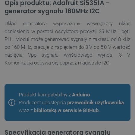
Opis produktu: Adafruit Si5351A -
generator sygnału 160MHz I2C
Układ generatora wyposażony wewnętrzny układ
odniesienia w postaci oscylatora precyzji 25 MHz i pętli
PLL. Moduł może generować sygnały z zakresu od 8 kHz
do 160 MHz, pracuje z napięciem do 3 V do 5,0 V, wartość
napięcia Vpp sygnału wyjściowego wynosi 3 V.
Komunikacja odbywa się poprzez magistralę I2C.
Produkt kompatybilny z
Arduino
Producent udostępnia
przewodnik użytkownika
wraz z
biblioteką w serwisie GitHub
.
Specyfikacja generatora sygnału