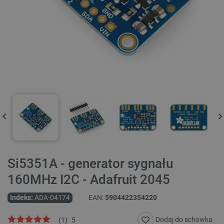
Si5351A - generator sygnału
160MHz I2C - Adafruit 2045
Indeks:
ADA-04174
EAN:
5904422354220
Dodaj do schowka
(
1
)
5