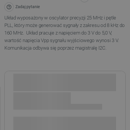
Zadaj pytanie
Układ wyposażony w oscylator precyzji 25 MHz i pętle
PLL, który może generować sygnały z zakresu od 8 kHz do
160 MHz. Układ pracuje z napięciem do 3 V do 5,0 V,
wartość napięcia Vpp sygnału wyjściowego wynosi 3 V.
Komunikacja odbywa się poprzez magistralę I2C.
Sprawdź opcje płatności i finansowania:
+
-
DODAJ DO KOSZYKA