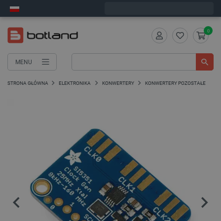
Zamów w ciągu:
2
:
41
:
42
, a wyślemy dziś!
0
MENU
STRONA GŁÓWNA
ELEKTRONIKA
KONWERTERY
KONWERTERY POZOSTAŁE