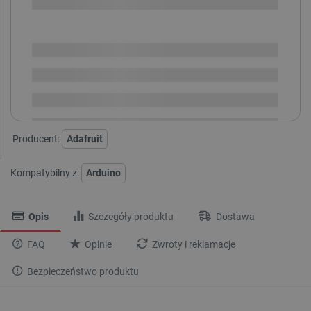
SPRAWDŹ ILOŚĆ
Dostępny
Wysyłka
24h
Dostawa
od 8,99 PLN
30 dni
na zwrot
Producent:
Adafruit
Kompatybilny z:
Arduino
Opis
Szczegóły produktu
Dostawa
FAQ
Opinie
Zwroty i reklamacje
Bezpieczeństwo produktu