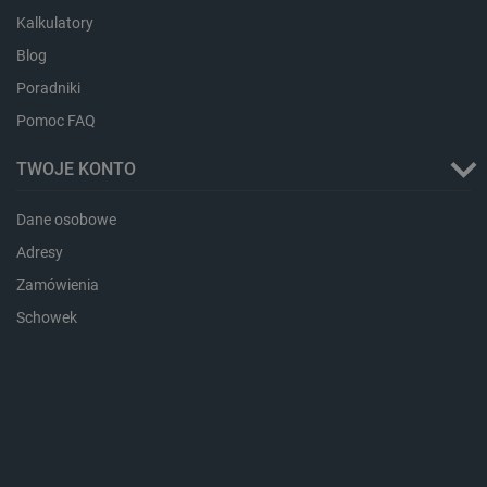
Kalkulatory
ea_gu_ts
Pamięć
lokalna
Blog
_gcl_ls
Pamięć
lokalna
Poradniki
_smps
Pamięć
Pomoc FAQ
lokalna
luigis.env.v2.159265-
Pamięć
TWOJE KONTO
182023
sesji
_uetsid_exp
Pamięć
Dane osobowe
lokalna
Adresy
_uetsid
Pamięć
lokalna
Zamówienia
_smsp-r-65208
Pamięć
Schowek
lokalna
cartSkuToUrl
Pamięć
lokalna
lastExternalReferrerTime
Pamięć
lokalna
smsr
Pamięć
lokalna