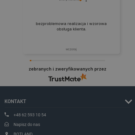
CookieScriptConsent
CookieScript
botland.com.pl
bezproblemowa realizacja i wzorowa
obsługa klienta.
wczoraj
zebranych i zweryfikowanych przez
LaVisitorId_Ym90bGFuZC5sYWRlc2suY29tLw
.botland.com.pl
KONTAKT
critCartData
botland.com.pl
+48 62 593 10 54
Napisz do nas
BOTLAND