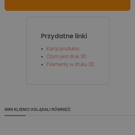
Przydatne linki
Karta produktu
Czym jest druk 3D
Filamenty w druku 3D
_smvs
.botland.com.pl
INNI KLIENCI OGLĄDALI RÓWNIEŻ:
LaSID
Quality Unit LLC
botland.com.pl