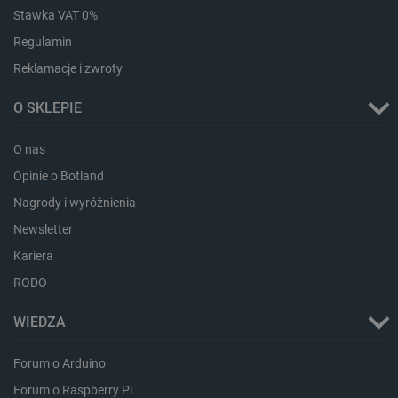
lokalna
Stawka VAT 0%
dlapi_ucp
Pamięć
Regulamin
lokalna
Reklamacje i zwroty
_cltk
Pamięć
sesji
O SKLEPIE
smforms
Pamięć
lokalna
O nas
_smvc
Pamięć
lokalna
Opinie o Botland
lbx_ac_easystorage
Pamięć
sesji
Nagrody i wyróżnienia
dlapi_consent
Pamięć
Newsletter
lokalna
Kariera
_uetvid
Pamięć
lokalna
RODO
_smsps
Pamięć
lokalna
WIEDZA
lastExternalReferrer
Pamięć
lokalna
Forum o Arduino
ea_lu_ts
Pamięć
Forum o Raspberry Pi
lokalna