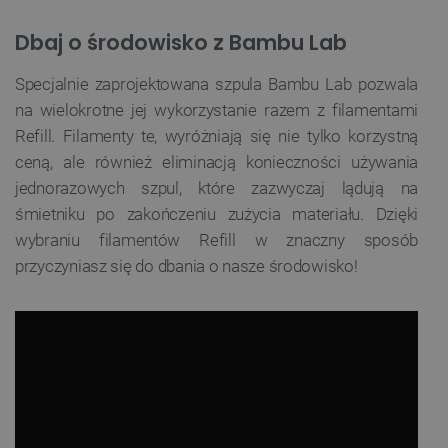
Dbaj o środowisko z Bambu Lab
Specjalnie zaprojektowana szpula Bambu Lab pozwala
na wielokrotne jej wykorzystanie razem z filamentami
Refill. Filamenty te, wyróżniają się nie tylko korzystną
ceną, ale również eliminacją konieczności używania
jednorazowych szpul, które zazwyczaj lądują na
śmietniku po zakończeniu zużycia materiału. Dzięki
wybraniu filamentów Refill w znaczny sposób
przyczyniasz się do dbania o nasze środowisko!