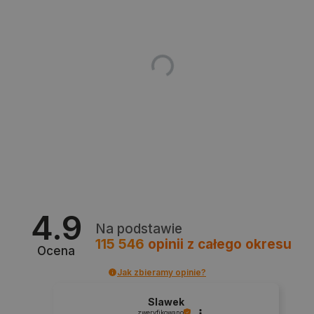
critData
botland.com.pl
4.9
Na podstawie
115 546
opinii
z całego okresu
Ocena
Jak zbieramy opinie?
Slawek
zweryfikowano