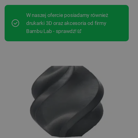
W naszej ofercie posiadamy również
drukarki 3D oraz akcesoria od firmy
Bambu Lab - sprawdź!