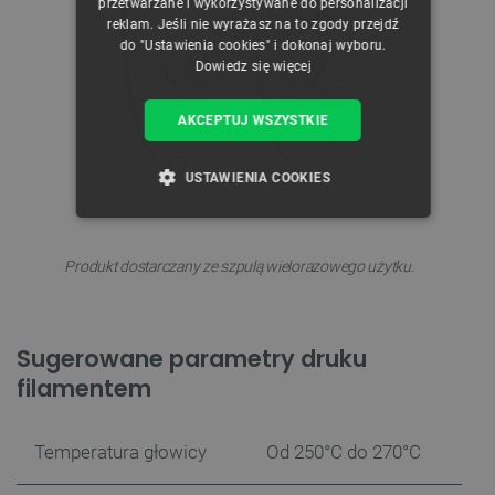
przetwarzane i wykorzystywane do personalizacji
reklam. Jeśli nie wyrażasz na to zgody przejdź
do "Ustawienia cookies" i dokonaj wyboru.
Dowiedz się więcej
AKCEPTUJ WSZYSTKIE
USTAWIENIA COOKIES
NIEZBĘDNE
WYDAJNOŚĆ
Produkt dostarczany ze szpulą wielorazowego użytku.
TARGETOWANIE
FUNKCJONALNOŚĆ
Sugerowane parametry druku
filamentem
Niezbędne
Wydajność
Targetowanie
Temperatura głowicy
Od 250°C do 270°C
Funkcjonalność