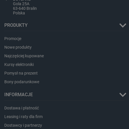
Gola 25A
63-640 Bralin
Polska
PRODUKTY
critAccountId
botland.com.pl
Promocje
Nowe produkty
Najczęściej kupowane
Kursy elektroniki
Pomysł na prezent
Bony podarunkowe
INFORMACJE
Storage declaration
Dostawa i płatność
Storage
Leasing i raty dla firm
Nazwa
Opis
type
Dostawcy i partnerzy
_uetvid_exp
Pamięć