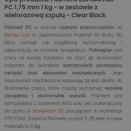
PC 1,75 mm 1 kg - w zestawie z
wielorazową szpulą - Clear Black
Filament PC
w kolorze
czarnym przezroczystym
od
Bambu Lab
to zaawansowany materiał do druku 3D,
który cechuje się wyjątkową wytrzymałością i
odpornością na wysokie temperatury.
Poliwęglan
jest
znany ze swojej trwałości, co czyni go doskonałym
wyborem do tworzenia
wytrzymałych prototypów,
narzędzi oraz elementów mechanicznych
. Jego
właściwości mechaniczne sprawiają, że jest idealny do
drukowania części, które muszą wytrzymać
wysokie
obciążenia i ekstremalne warunki
. Filament jest
kompatybilny z systemem AMS oraz jest przeznaczony
do użytku w
drukarkach 3D
, pracujących w technologii
FFF/FDM. Średnica filamentu wynosi
1,75 mm
, a masa
materiału to
1 kg.