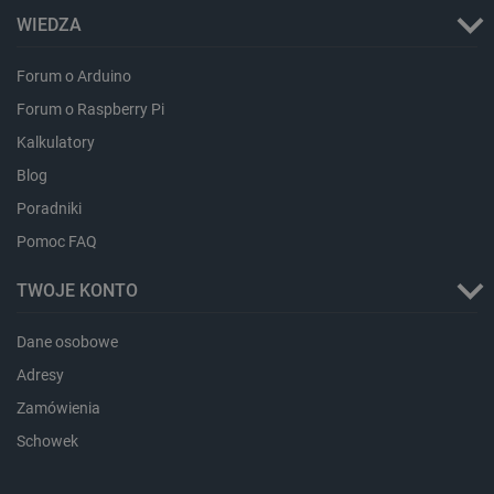
WIEDZA
Forum o Arduino
Forum o Raspberry Pi
Kalkulatory
Blog
critData
botland.com.pl
Poradniki
Pomoc FAQ
TWOJE KONTO
Dane osobowe
Adresy
Zamówienia
Schowek
CookieScriptConsent
CookieScript
botland.com.pl