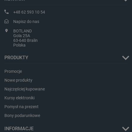
+48 62 593 10 54
Napisz do nas
BOTLAND
Gola 25A
63-640 Bralin
Polska
PRODUKTY
_smvs
.botland.com.pl
Promocje
Nowe produkty
Najczęściej kupowane
Kursy elektroniki
LaSID
Quality Unit LLC
botland.com.pl
Pomysł na prezent
Bony podarunkowe
INFORMACJE