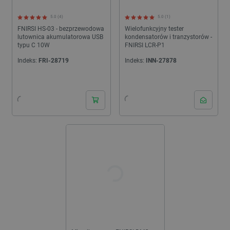
prawidłowo korzystać ze strony internetowej.
5.0 (4)
5.0 (1)
Provider /
Nazwa
FNIRSI HS-03 - bezprzewodowa
Wielofunkcyjny tester
Domena
lutownica akumulatorowa USB
kondensatorów i tranzystorów -
PrestaShop-[abcdef0123456789]{32}
.botland.com.pl
typu C 10W
FNIRSI LCR-P1
Indeks:
FRI-28719
Indeks:
INN-27878
24h
_lb
.botland.com.pl
Polityce prywatności Google
VISITOR_PRIVACY_METADATA
YouTube