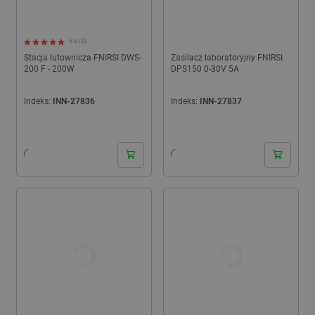
5.0 (3)
Stacja lutownicza FNIRSI DWS-
Zasilacz laboratoryjny FNIRSI
200 F - 200W
DPS150 0-30V 5A
Indeks:
INN-27836
Indeks:
INN-27837
24h
24h