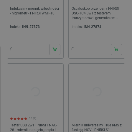
Indukcyjny miernik wilgotności
Oscyloskop przenośny FNIRSI
- higrometr - FNIRSI WMT-10
DSO-TC4 3w1 z testerem
tranzystorów i generatorem
sygnału 10MHz
Indeks:
INN-27873
Indeks:
INN-27874
24h
24h
5.0 (1)
Tester USB 2w1 FNIRSI FNAC-
Miernik uniwersalny True RMS z
28 - miernik napięcia, prądu i
funkcją NCV - FNIRSI S1