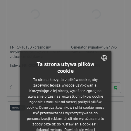
FNIRSI-1013D - przenośny
Generator sygnałów 0-24V/0-
oscyloskop cyfrowy 2x 100MHz
24mA - FNIRSI SG-003A
z ekranem dotykowym
Ta strona używa plików
Indeks:
FRI-28205
Indeks:
FRI-28206
cookie
POLISH
24h
24h
Ta strona korzysta z plików cookie, aby
CZECH
zapewnić lepszą wygodę użytkowania.
Korzystając z tej strony, wyrażasz zgodę na
ENGLISH
używanie przez nas wszystkich plików cookie
zgodnie z warunkami naszej polityki plików
GERMAN
cookie. Dane użytkowników i pliki cookie mogą
NOWOŚĆ!
NOWOŚĆ!
być przetwarzane i wykorzystywane do
personalizacji reklam. Jeśli nie wyrażasz na to
zgody przejdź do "Ustawienia cookies" i
dokonaj wyboru.
Dowiedz się więcej