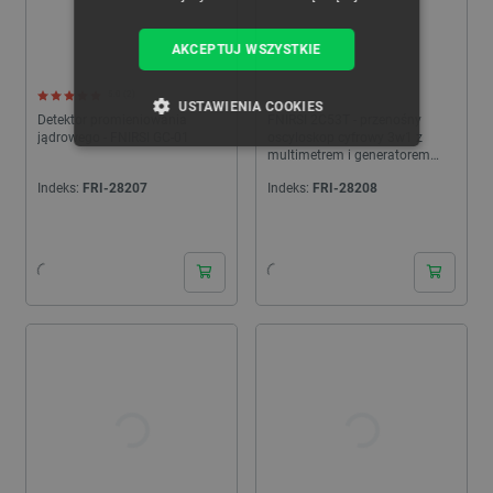
AKCEPTUJ WSZYSTKIE
5.0 (2)
USTAWIENIA COOKIES
Detektor promieniowania
FNIRSI 2C53T - przenośny
jądrowego - FNIRSI GC-01
oscyloskop cyfrowy 3w1 z
multimetrem i generatorem
NIEZBĘDNE
WYDAJNOŚĆ
sygnałowym
Indeks:
FRI-28207
Indeks:
FRI-28208
TARGETOWANIE
24h
24h
FUNKCJONALNOŚĆ
Niezbędne
Wydajność
Targetowanie
Funkcjonalność
Niezbędne pliki cookie umożliwiają korzystanie z
podstawowych funkcji strony internetowej, takich
jak logowanie użytkownika i zarządzanie kontem.
Bez niezbędnych plików cookie nie można