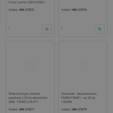
mocy z portu USB A/USB C
Indeks:
INN-27875
Indeks:
INN-27876
24h
24h
Wielofunkcyjny miernik
Sonometr - decybelomierz
pęsetowy LCR do elementów
FNIRSI FDM01 - od 30 do
SMD - FNIRSI LCR-ST1
130dBA
Indeks:
INN-27877
Indeks:
INN-27879