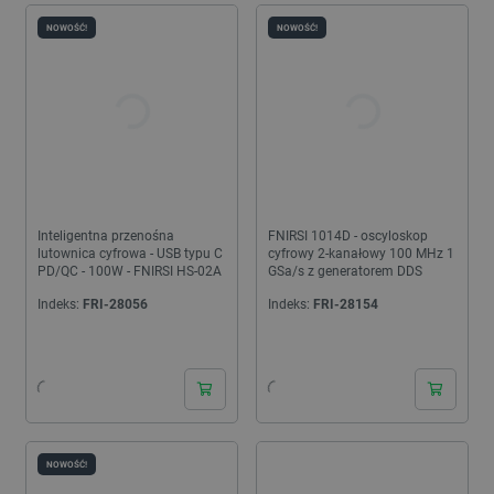
NOWOŚĆ!
NOWOŚĆ!
Inteligentna przenośna
FNIRSI 1014D - oscyloskop
lutownica cyfrowa - USB typu C
cyfrowy 2-kanałowy 100 MHz 1
PD/QC - 100W - FNIRSI HS-02A
GSa/s z generatorem DDS
Indeks:
FRI-28056
Indeks:
FRI-28154
24h
24h
NOWOŚĆ!