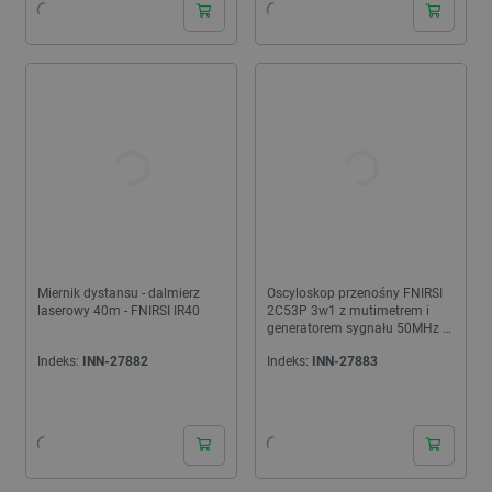
Miernik dystansu - dalmierz
Oscyloskop przenośny FNIRSI
laserowy 40m - FNIRSI IR40
2C53P 3w1 z mutimetrem i
generatorem sygnału 50MHz 2
kanały
Indeks:
INN-27882
Indeks:
INN-27883
24h
24h