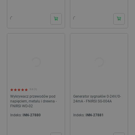
24h
24h
5.0 (1)
Wykrywacz przewodów pod
Generator sygnałów 0-24V/0-
napięciem, metalu i drewna -
24mA - FNIRSI SG-004A
FNIRSI WD-02
Indeks:
INN-27880
Indeks:
INN-27881
24h
24h