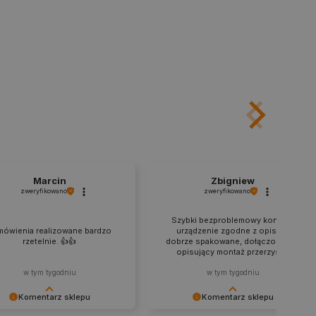
mi.
ny do zarządzania stanem
ania stron.
ledzenia sprzedaży w Google
ormacji o sesji
różniania ludzi i botów. Jest
ernetowej, ponieważ
ch raportów na temat
ternetowej.
rzechowywania preferencji
osobu wyświetlania
Marcin
Zbigniew
ny do przechowywania zgody
zweryfikowano
zweryfikowano
z plików cookie na stronie
 zgodność z wymogami
zgody na niektóre kategorie
Szybki bezproblemowy kontakt,
mówienia realizowane bardzo
urządzenie zgodne z opisem,
rzetelnie. 👍️👍️
dobrze spakowane, dołączony film
ny do przechowywania
opisujący montaż przerzysty.
nika w celu zwiększenia
i strony internetowej,
sonalizowane doświadczenie
w tym tygodniu
w tym tygodniu
Komentarz sklepu
Komentarz sklepu
y przez usługę Cookie-
ia preferencji dotyczących