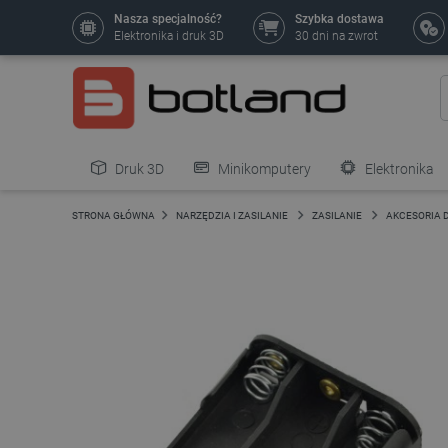
Nasza specjalność?
Szybka dostawa
Elektronika i druk 3D
30 dni na zwrot
Druk 3D
Minikomputery
Elektronika
Pozostałe
STRONA GŁÓWNA
NARZĘDZIA I ZASILANIE
ZASILANIE
AKCESORIA 