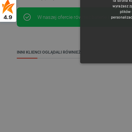
Ta strona k
wyrażasz z
plików
4.9
W naszej ofercie również
baterie i akumulat
personalizac
INNI KLIENCI OGLĄDALI RÓWNIEŻ:
NIE
Niezbędne pliki cookie umożl
Bez niezbędnych plików cooki
Nazwa
PrestaShop-[abcdef0123456