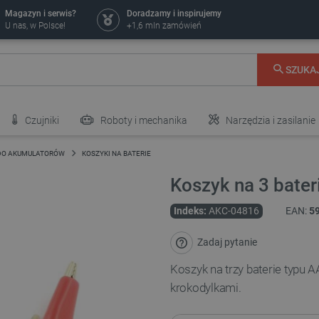
Magazyn i serwis?
Doradzamy i inspirujemy
U nas, w Polsce!
+1,6 mln zamówień
SZUKA
Czujniki
Roboty i mechanika
Narzędzia i zasilanie
DO AKUMULATORÓW
KOSZYKI NA BATERIE
Koszyk na 3 bater
Indeks:
AKC-04816
EAN:
5
Zadaj pytanie
Koszyk na trzy baterie typu 
krokodylkami.