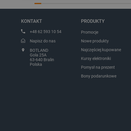
Dziękujemy za najwyższą ocenę.
Zadowolenie klient
Cieszymy się, że nasz sprzęt trafił w
najlepsza nagroda
dobre ręce. Polecamy się na
zapraszamy na kol
LaVisitorId_Ym90bGFuZC5
przyszłość.
KONTAKT
PRODUKTY
critCartData
+48 62 593 10 54
Promocje
Napisz do nas
Nowe produkty
critAccountId
Najczęściej kupowane
BOTLAND
Gola 25A
Kursy elektroniki
63-640 Bralin
Polska
Pomysł na prezent
Storage declaration
Bony podarunkowe
Nazwa
_uetvid_exp
dlapi_ucp
_cltk
smforms
_smvc