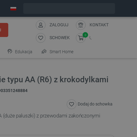
Zamów w ciągu:
1
:
23
:
30
, a wyślemy dziś!
ZALOGUJ
KONTAKT
J
0
SCHOWEK
Edukacja
Smart Home
ie typu AA (R6) z krokodylkami
903351248884
Dodaj do schowka
AA (duże paluszki) z przewodami zakończonymi