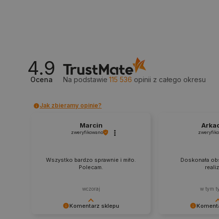
_smvs
LaSID
4.9
__cf_bm
Ocena
Na podstawie
115 536
opinii
z całego okresu
isListDisplay
Jak zbieramy opinie?
Marcin
Arka
_lb_ccc
zweryfikowano
zweryfik
Wszystko bardzo sprawnie i miło.
Doskonała obs
Polecam.
reali
critData
wczoraj
w tym t
Komentarz sklepu
Komenta
CookieScriptConsent