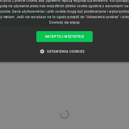
orzysta z plików cookie, aby zapewnić lepszą wygodę użytkowania. Korzystając z
godę na używanie przez nas wszystkich plików cookie zgodnie z warunkami nasz
 cookie. Dane użytkowników i pliki cookie mogą być przetwarzane i wykorzysty
ory
.
ji reklam. Jeśli nie wyrażasz na to zgody przejdź do "Ustawienia cookies" i do
Dowiedz się więcej
AKCEPTUJ WSZYSTKIE
USTAWIENIA COOKIES
ZBĘDNE
WYDAJNOŚĆ
TARGETOWANIE
FUNKCJ
Niezbędne
Wydajność
Targetowanie
Funkcjonalność
iwiają korzystanie z podstawowych funkcji strony internetowej, takich jak logowanie użytk
e nie można prawidłowo korzystać ze strony internetowej.
Provider /
Okres
Opis
Domena
przechowywania
789]{32}
.botland.com.pl
Sesja
Ten plik cookie jest wymag