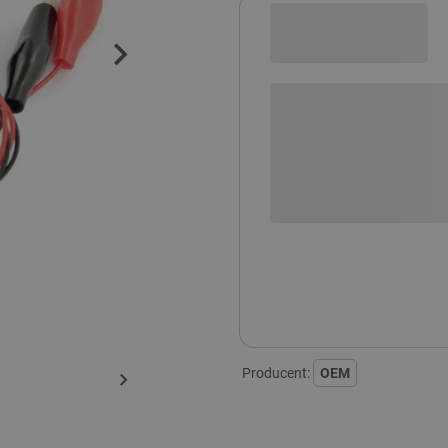
Sprawdź opcje płatności i finan
+
-
DODAJ
Koszyk na 3 baterie typu AA
Producent:
OEM