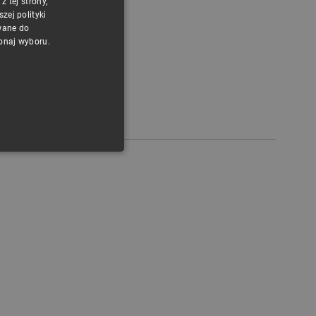
 tej strony,
POLISH
ej polityki
CZECH
wane do
konaj wyboru.
ENGLISH
GERMAN
ONALNOŚĆ
ownika i zarządzanie kontem.
any do działania sklepu