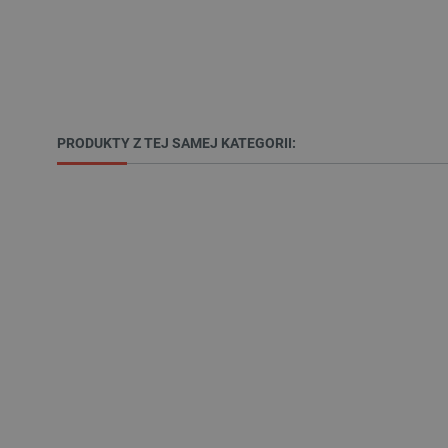
_lb
VISITOR_PRIVACY_METAD
PRODUKTY Z TEJ SAMEJ KATEGORII:
Polityce prywa
__cf_bm
__cf_bm
PHPSESSID