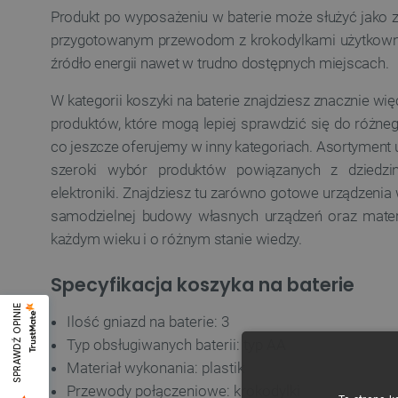
Produkt po wyposażeniu w baterie może służyć jako zn
przygotowanym przewodom z krokodylkami użytkownik
źródło energii nawet w trudno dostępnych miejscach.
W kategorii koszyki na baterie znajdziesz znacznie wię
produktów, które mogą lepiej sprawdzić się do różneg
co jeszcze oferujemy w inny kategoriach. Asortyment
szeroki wybór produktów powiązanych z dziedzin
elektroniki. Znajdziesz tu zarówno gotowe urządzenia w
samodzielnej budowy własnych urządzeń oraz materi
każdym wieku i o różnym stanie wiedzy.
Specyfikacja koszyka na baterie
SPRAWDŹ OPINIE
Ilość gniazd na baterie: 3
Typ obsługiwanych baterii: typ AA
Materiał wykonania: plastik
Przewody połączeniowe: krokodylki