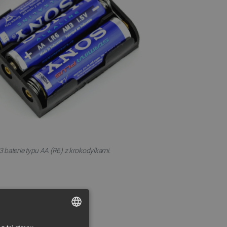
 baterie typu AA (R6) z krokodylkami.