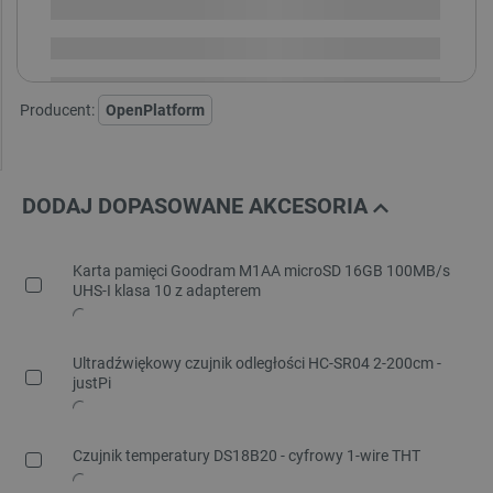
Dostawa
od 8,99 PLN
30 dni
na zwrot
Producent:
OpenPlatform
DODAJ DOPASOWANE AKCESORIA
Karta pamięci Goodram M1AA microSD 16GB 100MB/s
UHS-I klasa 10 z adapterem
Ultradźwiękowy czujnik odległości HC-SR04 2-200cm -
justPi
Czujnik temperatury DS18B20 - cyfrowy 1-wire THT