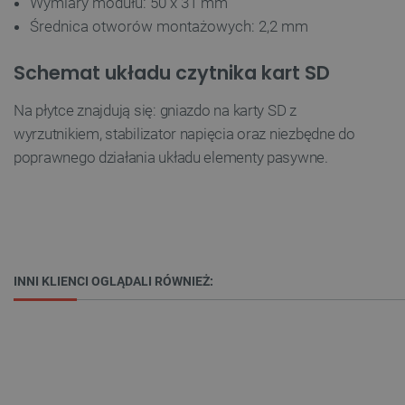
Wymiary modułu: 50 x 31 mm
FUNKCJONALNOŚĆ
Średnica otworów montażowych: 2,2 mm
Schemat układu czytnika kart SD
Niezbędne
Wydajność
Targetowanie
Na płytce znajdują się: gniazdo na karty SD z
Funkcjonalność
wyrzutnikiem, stabilizator napięcia oraz niezbędne do
poprawnego działania układu elementy pasywne.
Niezbędne pliki cookie umożliwiają korzystanie z
podstawowych funkcji strony internetowej, takich
jak logowanie użytkownika i zarządzanie kontem.
Bez niezbędnych plików cookie nie można
prawidłowo korzystać ze strony internetowej.
Provider /
Nazwa
Domena
INNI KLIENCI OGLĄDALI RÓWNIEŻ:
PrestaShop-[abcdef0123456789]{32}
.botland.com.pl
_lb
.botland.com.pl