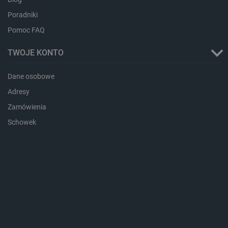
Poradniki
Pomoc FAQ
TWOJE KONTO
Dane osobowe
Adresy
CookieScriptConsent
CookieScript
Zamówienia
botland.com.pl
Schowek
LaVisitorId_Ym90bGFuZC5sYWRlc2suY29tLw
.botland.com.pl