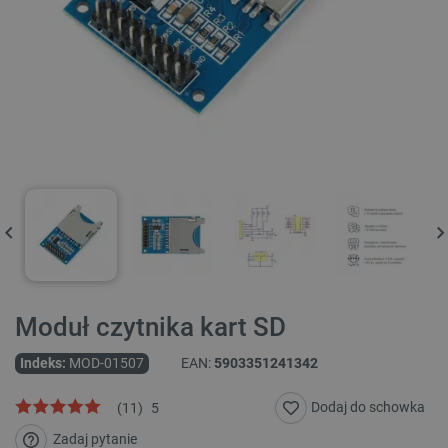
Moduł czytnika kart SD
Indeks:
MOD-01507
EAN:
5903351241342
Dodaj do schowka
(
11
)
5
Zadaj pytanie