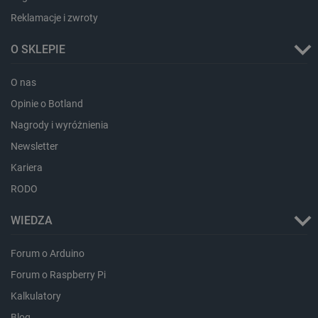
Reklamacje i zwroty
isListDisplay
botland.com.pl
O SKLEPIE
O nas
Opinie o Botland
_lb_ccc
.botland.com.pl
Nagrody i wyróżnienia
Newsletter
Kariera
RODO
WIEDZA
Forum o Arduino
Forum o Raspberry Pi
critData
botland.com.pl
Kalkulatory
Blog