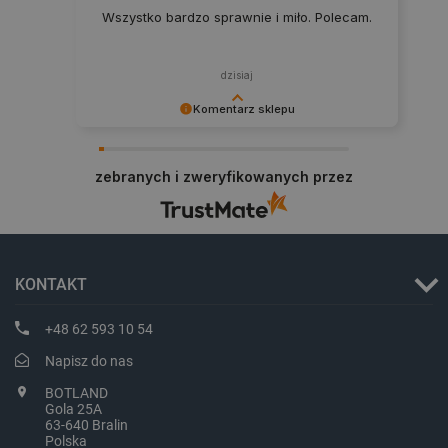
Wszystko bardzo sprawnie i miło. Polecam.
dzisiaj
PHPSESSID
PHP.net
botland.com.pl
Komentarz sklepu
Dziękujemy za najwyższą ocenę. Cieszymy się,
że nasz sprzęt trafił w dobre ręce. Polecamy się
zebranych i zweryfikowanych przez
na przyszłość.
KONTAKT
+48 62 593 10 54
Napisz do nas
BOTLAND
Gola 25A
63-640 Bralin
Polska