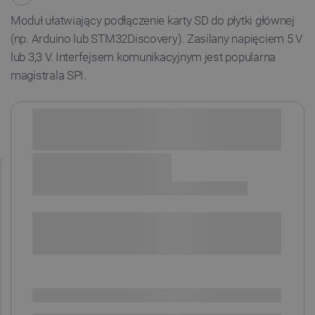
Moduł ułatwiający podłączenie karty SD do płytki głównej
(np. Arduino lub STM32Discovery). Zasilany napięciem 5 V
lub 3,3 V. Interfejsem
komunikacyjnym
jest popularna
magistrala SPI.
Sprawdź opcje płatności i finansowania:
+
-
DODAJ DO KOSZYKA
SPRAWDŹ ILOŚĆ
Dostępny
Wysyłka
24h