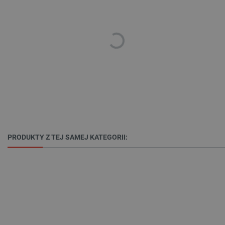
Polityce prywatności Google
VISITOR_PRIVACY_METADATA
YouTube
.youtube.com
PRODUKTY Z TEJ SAMEJ KATEGORII: