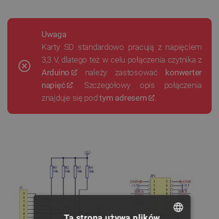
Uwaga
Karty SD standardowo pracują z napięciem
3,3 V, dlatego też w celu połączenia czytnika z
Arduino
należy zastosować
konwerter
napięć
. Szczegółowy opis połączenia
znajduje się pod
tym adresem
.
Ta strona używa plików