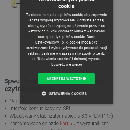
cookie
POLISH
Ta strona korzysta z plików cookie, aby zapewnić
CZECH
lepszą wygodę użytkowania. Korzystając z tej
strony, wyrażasz zgodę na używanie przez nas
ENGLISH
wszystkich plików cookie zgodnie z warunkami
naszej polityki plików cookie. Dane
GERMAN
użytkowników i pliki cookie mogą być
przetwarzane i wykorzystywane do personalizacji
reklam. Jeśli nie wyrażasz na to zgody przejdź
Schemat modułu z czytnikiem
kart SD
.
do "Ustawienia cookies" i dokonaj wyboru.
Dowiedz się więcej
AKCEPTUJ WSZYSTKIE
Specyfikacja techniczna modułu
czytnika kart SD
USTAWIENIA COOKIES
Napięcie zasilania: 3,3 V lub 5 V
NIEZBĘDNE
WYDAJNOŚĆ
Interfejs komunikacyjny: SPI
Wbudowany stabilizator napięcia 3,3 V (LM1117)
TARGETOWANIE
Zamontowane gniazdo
kart SD
z wyrzutnikiem