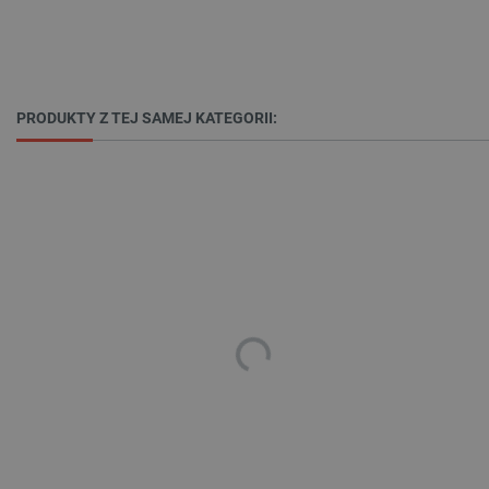
Niezbędne
Wydajność
Targetowanie
Funkcjonalność
Niezbędne pliki cookie umożliwiają korzystanie z
podstawowych funkcji strony internetowej, takich
PRODUKTY Z TEJ SAMEJ KATEGORII:
jak logowanie użytkownika i zarządzanie kontem.
Bez niezbędnych plików cookie nie można
prawidłowo korzystać ze strony internetowej.
Provider /
Nazwa
Domena
PrestaShop-[abcdef0123456789]{32}
.botland.com.pl
_lb
.botland.com.pl