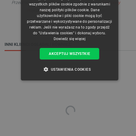
ENGLISH
Przedmiotem sprzedaży jest przedłużacz microSD,
Raspberry
wszystkich plików cookie zgodnie z warunkami
naszej polityki plików cookie. Dane
Pi
oraz
kartę microSD
można nabyć osobno.
GERMAN
użytkowników i pliki cookie mogą być
przetwarzane i wykorzystywane do personalizacji
reklam. Jeśli nie wyrażasz na to zgody przejdź
do "Ustawienia cookies" i dokonaj wyboru.
Dowiedz się więcej
INNI KLIENCI OGLĄDALI RÓWNIEŻ:
AKCEPTUJ WSZYSTKIE
USTAWIENIA COOKIES
NIEZBĘDNE
WYDAJNOŚĆ
TARGETOWANIE
FUNKCJONALNOŚĆ