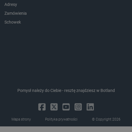
Adresy
Zamówienia
_lb_ccc
.botland.com.pl
Schowek
Pomysł należy do Ciebie - resztę znajdziesz w Botland
critData
botland.com.pl
Mapa strony
Polityka prywatności
© Copyright 2026