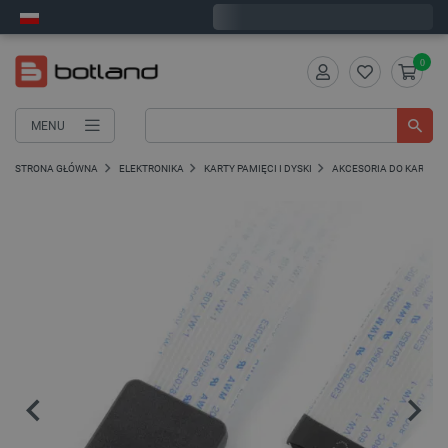
Wyślemy w poniedziałek
0
MENU
STRONA GŁÓWNA
ELEKTRONIKA
KARTY PAMIĘCI I DYSKI
AKCESORIA DO KART PA