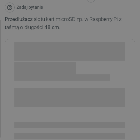
Zadaj pytanie
Przedłużacz
slotu kart microSD np. w Raspberry Pi z
taśmą o długości
48 cm
.
Sprawdź opcje płatności i finansowania:
+
-
DODAJ DO KOSZYKA
SPRAWDŹ ILOŚĆ
Dostępny
Wysyłka
24h