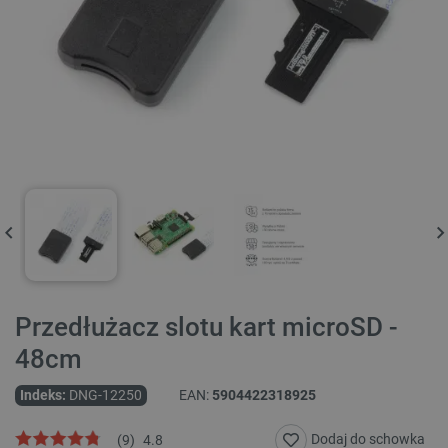
Przedłużacz slotu kart microSD -
48cm
Indeks:
DNG-12250
EAN:
5904422318925
Dodaj do schowka
(
9
)
4.8