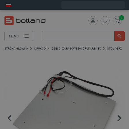
Wyślemy w poniedziałek
0
MENU
STRONA GŁÓWNA
DRUK 3D
CZĘŚCI ZAPASOWE DO DRUKAREK 3D
STOŁY GRZEWC