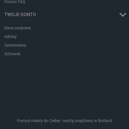
Pomoc FAQ
TWOJE KONTO
Dane osobowe
Adresy
Zamówienia
Schowek
LaVisitorId_Ym90bGFuZC5sYWRlc2suY29tLw
.botland.com.pl
critCartData
botland.com.pl
Pomysł należy do Ciebie - resztę znajdziesz w Botland