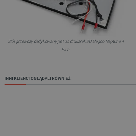
Provider /
Nazwa
Domena
PrestaShop-[abcdef0123456789]{32}
.botland.com.pl
Stół grzewczy dedykowany jest do drukarek 3D Elegoo Neptune 4
_lb
.botland.com.pl
Plus.
INNI KLIENCI OGLĄDALI RÓWNIEŻ:
Polityce prywatności Google
VISITOR_PRIVACY_METADATA
YouTube
.youtube.com