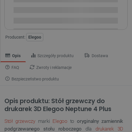
Dostępny
Wysyłka
24h
Dostawa
od 8,99 PLN
30 dni
na zwrot
Producent:
Elegoo
Opis
Szczegóły produktu
Dostawa
FAQ
Zwroty i reklamacje
Bezpieczeństwo produktu
Opis produktu: Stół grzewczy do
drukarek 3D Elegoo Neptune 4 Plus
Stół grzewczy
marki
Elegoo
to
oryginalny zamiennik
podgrzewanego stołu roboczego
dla
drukarek 3D