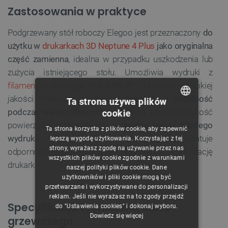
Zastosowania w praktyce
Podgrzewany stół roboczy Elegoo jest przeznaczony
do
użytku w
drukarkach 3D Neptune 4 Plus
jako oryginalna
część zamienna
, idealna w przypadku uszkodzenia lub
zużycia istniejącego stołu. Umożliwia wydruki z
filamentów
takich jak PLA, ABS, PETG i innych. Wysokiej
jakości materiały zapewniają
trwałość i stabilność
Ta strona używa plików
podczas wielogodzinnych wydruków
. Idealna płaskość
cookie
POLISH
powierzchni przekłada się na
lepszą jakość każdego
Ta strona korzysta z plików cookie, aby zapewnić
CZECH
wydruku 3D
, a solidna konstrukcja gwarantuje
lepszą wygodę użytkowania. Korzystając z tej
strony, wyrażasz zgodę na używanie przez nas
odporność na odkształcenia i długotrwałą eksploatację
ENGLISH
wszystkich plików cookie zgodnie z warunkami
drukarki.
naszej polityki plików cookie. Dane
GERMAN
użytkowników i pliki cookie mogą być
przetwarzane i wykorzystywane do personalizacji
reklam. Jeśli nie wyrażasz na to zgody przejdź
Specyfikacja techniczna stołu
do "Ustawienia cookies" i dokonaj wyboru.
Dowiedz się więcej
grzewczego