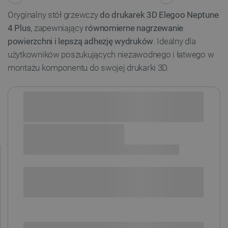
Oryginalny stół grzewczy
do drukarek 3D Elegoo Neptune
4 Plus
, zapewniający
równomierne nagrzewanie
powierzchni i lepszą adhezję wydruków
. Idealny dla
użytkowników poszukujących niezawodnego i łatwego w
montażu komponentu do swojej drukarki 3D.
Sprawdź opcje płatności i finansowania:
+
-
DODAJ DO KOSZYKA
SPRAWDŹ ILOŚĆ