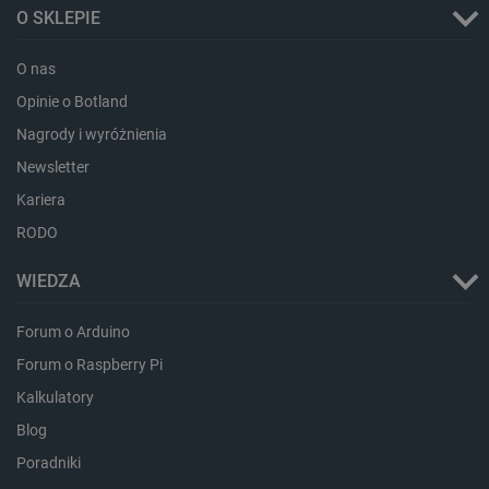
O SKLEPIE
O nas
Opinie o Botland
Nagrody i wyróżnienia
Newsletter
critData
botland.com.pl
Kariera
RODO
WIEDZA
Forum o Arduino
Forum o Raspberry Pi
Kalkulatory
Blog
CookieScriptConsent
CookieScript
botland.com.pl
Poradniki