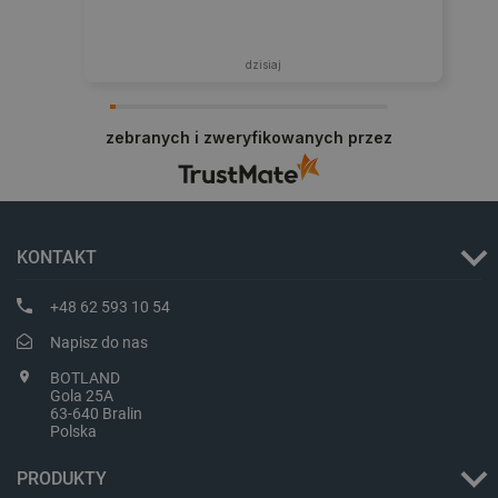
dzisiaj
zebranych i zweryfikowanych przez
_smvs
.botland.com.pl
KONTAKT
+48 62 593 10 54
Napisz do nas
LaSID
Quality Unit LLC
botland.com.pl
BOTLAND
Gola 25A
63-640 Bralin
Polska
PRODUKTY