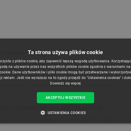
owego - 5 szt.
Ta strona używa plików cookie
orzysta z plików cookie, aby zapewnić lepszą wygodę użytkowania. Korzystając z
ometrów obrotowych gałka o średnicy 14 mm zapewnia pewną i 
godę na używanie przez nas wszystkich plików cookie zgodnie z warunkami nasz
ny do różnych projektów automatycznych, robotycznych oraz e
 cookie. Dane użytkowników i pliki cookie mogą być przetwarzane i wykorzysty
ji reklam. Jeśli nie wyrażasz na to zgody przejdź do "Ustawienia cookies" i do
Dowiedz się więcej
 potencjometru ma czarne tło i wyraźne, karmazynowe zaznacz
.
AKCEPTUJ WSZYSTKIE
ru o uniwersalnym zastosowaniu
USTAWIENIA COOKIES
jscu, można mieć pewność ich kompatybilność. Jeżeli rozmiar
ZBĘDNE
WYDAJNOŚĆ
TARGETOWANIE
FUNKCJ