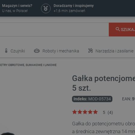
Magazyn i serwis?
Doradzamy i inspirujemy
U nas, w Polsce!
+1,6 mln zamówień
SZUKA
Czujniki
Roboty i mechanika
Narzędzia i zasilanie
TRY OBROTOWE, SUWAKOWE I LINIOWE
Gałka potencjome
5 szt.
Indeks:
MOD-05734
EAN:
5
5
(
4
)
Gałka do potencjometru obr
a średnica zewnętrzna 14 mm