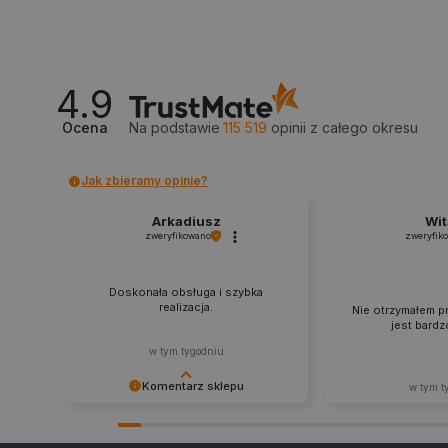
_lb_ccc
4.9
critData
Ocena
Na podstawie
115 519
opinii
z całego okresu
Jak zbieramy opinie?
CookieScriptConsent
Arkadiusz
Wit
zweryfikowano
zweryfik
LaVisitorId_Ym90bGFuZC5
Doskonała obsługa i szybka
critCartData
realizacja.
Nie otrzymałem p
jest bardz
w tym tygodniu
critAccountId
Komentarz sklepu
w tym t
Zadowolenie klienta to dla nas
najlepsza nagroda. Dziękujemy i