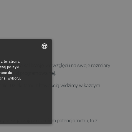
 tej strony,
POLISH
dokładną kalibrację. Ze względu na swoje rozmiary
ej polityki
CZECH
lektroniki programowalnej.
wane do
konaj wyboru.
ENGLISH
enie. Dzięki temu z łatwością widzimy w każdym
GERMAN
y się zgadzają z rdzeniem potencjometru, to z
ONALNOŚĆ