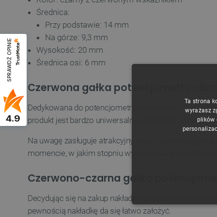
Średnica:
Przy podstawie: 14 mm
Na górze: 9,3 mm
SPRAWDŹ OPINIE
Wysokość: 20 mm
Średnica osi: 6 mm
Czerwona gałka potencjometru obrot
Ta strona k
Dedykowana do potencjometru precyzyjnego i potencj
wyrażasz z
4.9
produkt jest bardzo uniwersalny i może być zastosowa
plików
personalizac
Na uwagę zasługuje atrakcyjny kolor - czerwona gałka
momencie, w jakim stopniu wyregulowany jest dzielnik
Czerwono-czarna gałka potencjomet
Decydując się na zakup nakładek widocznych w tym mie
NIE
pewnością nakładkę da się łatwo założyć.