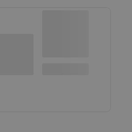
Dostępny
Wysyłka
24h
sowania:
Dostawa
od 8,99 PLN
30 dni
na zwrot
 DO KOSZYKA
SPRAWDŹ ILOŚĆ
6/14mm 5 szt. - wersja kolorystyczna: