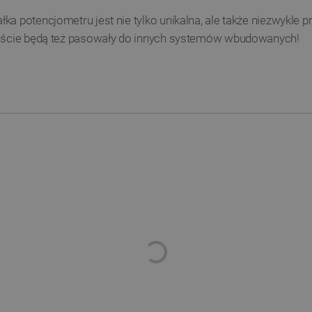
a potencjometru jest nie tylko unikalna, ale także niezwykle p
iście będą też pasowały do innych systemów wbudowanych!
Niezbędne
Wydajność
Targetowanie
Funkcjonalność
iwiają korzystanie z podstawowych funkcji strony internetowej, takich jak logowanie użytk
e nie można prawidłowo korzystać ze strony internetowej.
Provider /
Okres
Opis
Domena
przechowywania
789]{32}
.botland.com.pl
Sesja
Ten plik cookie jest wymag
opartego o silnik PrestaSho
.botland.com.pl
Sesja
Ten plik cookie jest używa
obciążenia w celu zapewnien
internetowych są skierowa
w każdej sesji przeglądani
witryny i doświadczenie uż
ATA
YouTube
5 miesięcy 4
Ten plik cookie jest używa
.youtube.com
tygodnie
użytkownika i wyboru prywat
witryną. Rejestruje dane d
tności Google
odwiedzającego na różne pol
prywatności, zapewniając, ż
uhonorowane w przyszłych 
Cloudflare Inc.
29 minut 41
Ten plik cookie służy do roz
.inpost.pl
sekund
to korzystne dla strony int