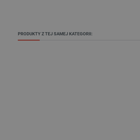
__cf_bm
PRODUKTY Z TEJ SAMEJ KATEGORII:
PHPSESSID
_smvs
LaSID
__cf_bm
isListDisplay