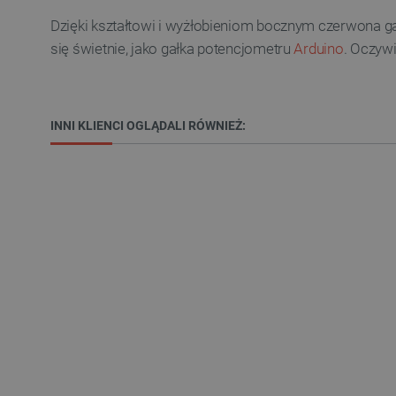
Dzięki kształtowi i wyżłobieniom bocznym czerwona gałk
się świetnie, jako gałka potencjometru
Arduino
. Oczyw
Niezbędne pliki cookie umożl
Bez niezbędnych plików cooki
INNI KLIENCI OGLĄDALI RÓWNIEŻ:
Nazwa
PrestaShop-[abcdef0123456
_lb
VISITOR_PRIVACY_METAD
Polityce prywa
__cf_bm