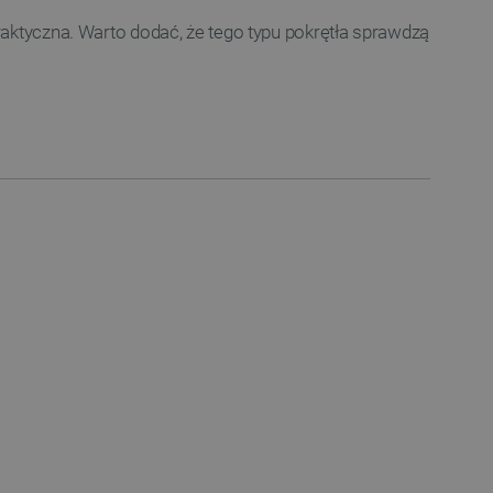
raktyczna. Warto dodać, że tego typu pokrętła sprawdzą
ownika i zarządzanie kontem.
any do działania sklepu
p.
ny do celów bilansowania
ia, że żądania stron
ne do tego samego serwera
a, zwiększając wydajność
ytkownika.
ny do przechowywania zgody
ności dla ich interakcji z
otyczące zgody
ityki i ustawienia
e ich preferencje zostaną
sesjach.
różniania ludzi i botów. Jest
ernetowej, ponieważ