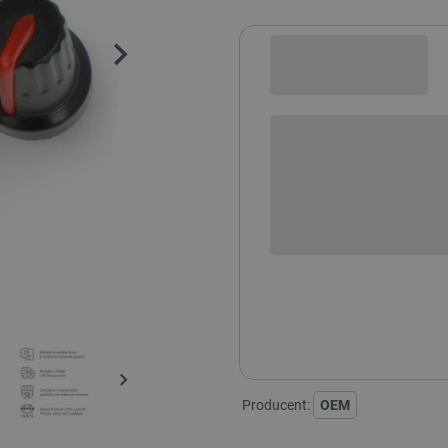
Sprawdź opcje płatności i finan
+
-
DODAJ
Gałka potencjometru RCL14 
Producent:
OEM