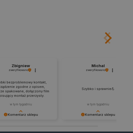
ny do przechowywania zgody
z plików cookie na stronie
 zgodność z wymogami
zgody na niektóre kategorie
ny do przechowywania
nika w celu zwiększenia
i strony internetowej,
sonalizowane doświadczenie
y przez usługę Cookie-
ia preferencji dotyczących
cookie. Jest to konieczne,
Zbigniew
Michal
ript.com działał poprawnie.
zweryfikowano
zweryfikowano
ozpoznawania osoby
ybki bezproblemowy kontakt,
rządzenie zgodne z opisem,
Szybko i sprawnie💪
pewnienia, aby zawartość
ze spakowane, dołączony film
 gdy użytkownik porusza się
pisujący montaż przerzysty.
 lub gdy opuszcza sklep i
w tym tygodniu
w tym tygodniu
ny do przechowywania
Komentarz sklepu
Komentarz sklepu
nie zalogowanego na stronie
zową rolę w zapewnianiu
zanych z sesjami
jemy za zaufanie i udaną
Wspaniale wiedzieć, że zakupy u
em kontami.
kcję. Do zobaczenia przy
nas przebiegły bez zastrzeżeń.