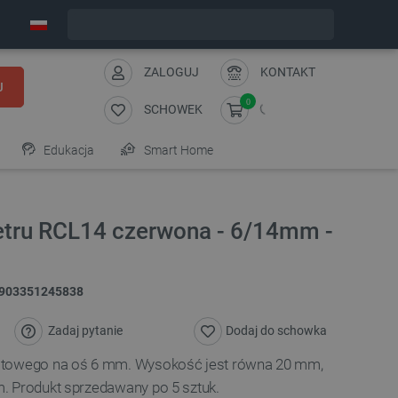
Zamów w ciągu:
5
:
02
:
57
, a wyślemy dziś!
ZALOGUJ
KONTAKT
J
0
SCHOWEK
Edukacja
Smart Home
tru RCL14 czerwona - 6/14mm -
903351245838
Zadaj pytanie
Dodaj do schowka
otowego na oś 6 mm. Wysokość jest równa 20 mm,
. Produkt sprzedawany po 5 sztuk.