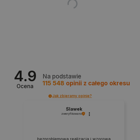
Polityce prywatności Google
VISITOR_PRIVACY_METADATA
YouTube
.youtube.com
4.9
Na podstawie
115 548
opinii
z całego okresu
Ocena
Jak zbieramy opinie?
Slawek
zweryfikowano
bezproblemowa realizacja i wzorowa