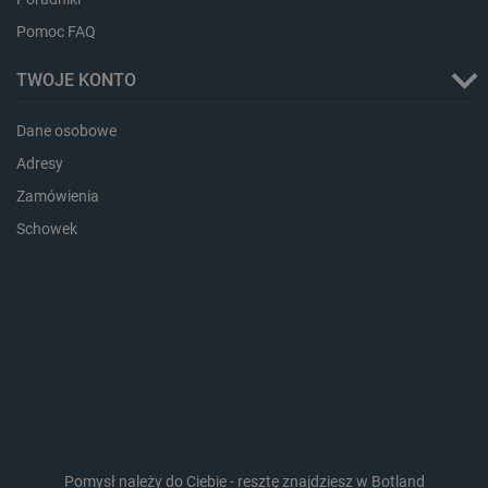
isListDisplay
botland.com.pl
Pomoc FAQ
TWOJE KONTO
Dane osobowe
_lb_ccc
.botland.com.pl
Adresy
Zamówienia
Schowek
critData
botland.com.pl
Pomysł należy do Ciebie - resztę znajdziesz w Botland