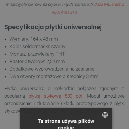
W naszej ofercie również płytki w innych rozmiarach:
duża 840
,
średnia
420
i
mała 210
.
Specyfikacja płytki uniwersalnej
Wymiary: 164 x 48 mm
Kolor soldermaski: czarny
Montaż: przewlekany THT
Raster otworów: 2,54 mm
Dodatkowe wyprowadzenia na zasilanie
Dwa otwory montażowe o średnicy 3 mm
Płytka uniwersalna o rozkładzie połączeń zgodnym z
popularną
płytką stykową 830 pól
. Moduł umożliwia
przeniesienie i zlutowanie układu prototypowego z płytki
stykowej zachowując przy tym rozkład elementów.
Ta strona używa plików
cookie