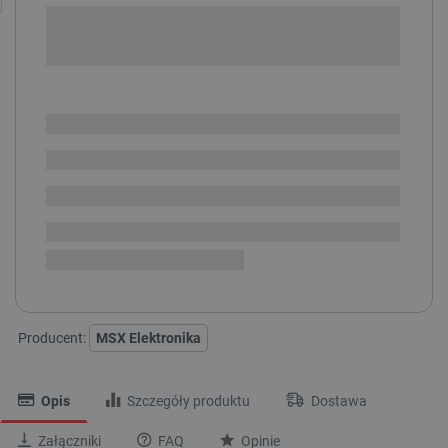
+
-
DODAJ DO KOSZYKA
SPRAWDŹ ILOŚĆ
Dostępny
Wysyłka
24h
Dostawa
od 8,99 PLN
30 dni
na zwrot
Płytka drukowana uniwersalna MSX:
210 PÓL
420 PÓL
840 PÓL
Producent:
MSX Elektronika
Opis
Szczegóły produktu
Dostawa
Załączniki
FAQ
Opinie