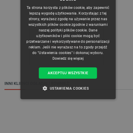
POLISH
Ta strona korzysta z plików cookie, aby zapewnić
CZECH
lepszą wygodę użytkowania. Korzystając z tej
strony, wyrażasz zgodę na używanie przez nas
ENGLISH
wszystkich plików cookie zgodnie z warunkami
naszej polityki plików cookie. Dane
GERMAN
Przydatne linki
użytkowników i pliki cookie mogą być
przetwarzane i wykorzystywane do personalizacji
Schemat układu
reklam. Jeśli nie wyrażasz na to zgody przejdź
do "Ustawienia cookies" i dokonaj wyboru.
Dowiedz się więcej
AKCEPTUJ WSZYSTKIE
INNI KLIENCI OGLĄDALI RÓWNIEŻ:
USTAWIENIA COOKIES
NIEZBĘDNE
WYDAJNOŚĆ
TARGETOWANIE
FUNKCJONALNOŚĆ