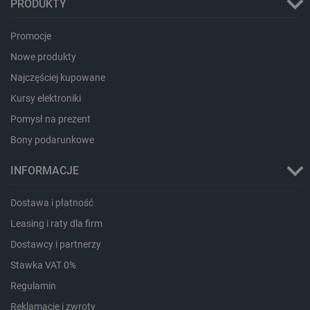
PRODUKTY
Promocje
PHPSESSID
PHP.net
botland.com.pl
Nowe produkty
Najczęściej kupowane
Kursy elektroniki
Pomysł na prezent
Bony podarunkowe
INFORMACJE
Dostawa i płatność
Leasing i raty dla firm
Dostawcy i partnerzy
Stawka VAT 0%
Regulamin
_smvs
.botland.com.pl
Reklamacje i zwroty