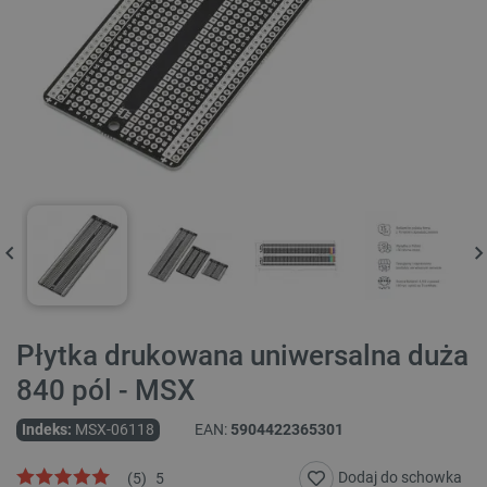
Płytka drukowana uniwersalna duża
840 pól - MSX
Indeks:
MSX-06118
EAN:
5904422365301
Dodaj do schowka
(
5
)
5