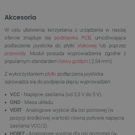
Akcesoria
W celu ułatwienia korzystania z urządzenia w naszej
ofercie znajduje się
podstawka PCB
, umożliwiająca
podlaczenie joysticka do płytki
stykowej
lub poprzez
przewody
. Moduł posiada wyprowadzenia zgodne z
popularnym standardem
listwy goldpin
( 2,54 mm).
Z wykorzystaniem
płytki
podłączenia joysticka
sprowadza się do podpięcia pięciu wyprowadzeń:
VCC
- Napięcie zasilania (od 3,3 V do 5 V).
GND
- Masa układu.
VERT
- Analogowe wyjście dla osi pionowej (w
pozycji środkowej wartość równa połowie napięcia
zasilania VCC/2).
HORIZ
- Analogowe wyjście dla osi poziomej (w