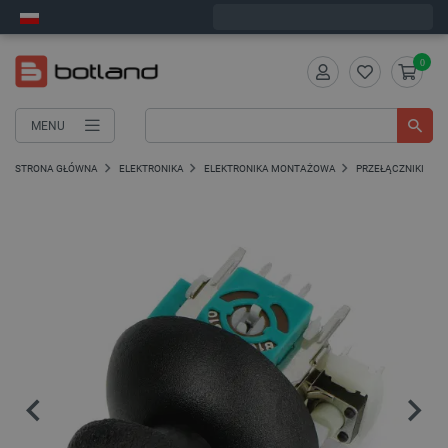
Wyślemy w poniedziałek
0
MENU
STRONA GŁÓWNA
ELEKTRONIKA
ELEKTRONIKA MONTAŻOWA
PRZEŁĄCZNIKI I PR