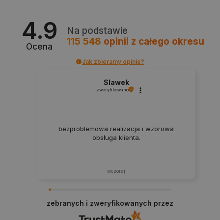
4.9
Na podstawie
115 548
opinii
z całego okresu
Ocena
Jak zbieramy opinie?
Slawek
isListDisplay
botland.com.pl
zweryfikowano
bezproblemowa realizacja i wzorowa
obsługa klienta.
_lb_ccc
.botland.com.pl
wczoraj
zebranych i zweryfikowanych przez