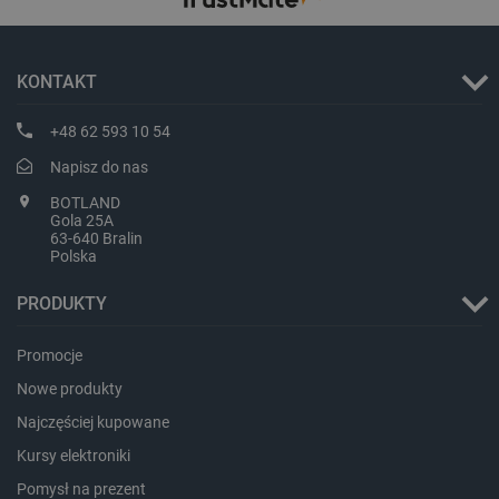
KONTAKT
critData
botland.com.pl
+48 62 593 10 54
Napisz do nas
BOTLAND
Gola 25A
63-640 Bralin
Polska
PRODUKTY
Promocje
CookieScriptConsent
CookieScript
Nowe produkty
botland.com.pl
Najczęściej kupowane
Kursy elektroniki
Pomysł na prezent