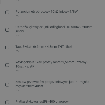
Potencjometr obrotowy 10kΩ liniowy 1/8W
Ultradźwiękowy czujnik odległości HC-SR04 2-200cm -
justPi
Tact Switch 6x6mm / 4,3mm THT - 5szt.
Wtyk goldpin 1x40 prosty raster 2,54mm - czarny -
10szt. - justPi
Zestaw przewodów połączeniowych justPi - męsko-
męskie 20cm 40szt.
Płytka stykowa justPi - 400 otworów