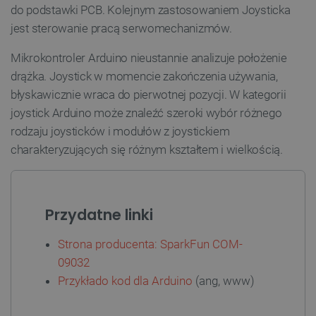
do podstawki PCB. Kolejnym zastosowaniem Joysticka
jest sterowanie pracą serwomechanizmów.
Mikrokontroler Arduino nieustannie analizuje położenie
drążka. Joystick w momencie zakończenia używania,
błyskawicznie wraca do pierwotnej pozycji. W kategorii
joystick Arduino może znaleźć szeroki wybór różnego
rodzaju joysticków i modułów z joystickiem
charakteryzujących się różnym kształtem i wielkością.
__cf_bm
Cloudflare Inc.
.inpost.pl
Przydatne linki
Strona producenta: SparkFun COM-
09032
Przykłado kod dla Arduino
(ang, www)
__cf_bm
Cloudflare Inc.