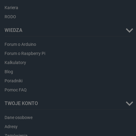
Kariera
RODO
WIEDZA
Forum o Arduino
Forum o Raspberry Pi
Kalkulatory
Storage declaration
Blog
Storage
Nazwa
Opis
Poradniki
type
Pomoc FAQ
_uetvid_exp
Pamięć
lokalna
TWOJE KONTO
dlapi_ucp
Pamięć
lokalna
Dane osobowe
_cltk
Pamięć
sesji
Adresy
smforms
Pamięć
lokalna
Zamówienia