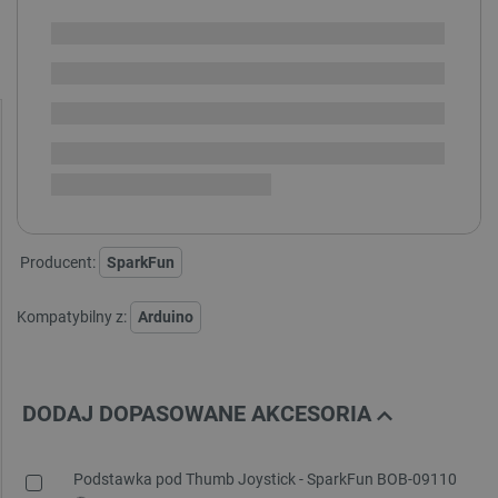
SPRAWDŹ ILOŚĆ
Dostawa produktu
Dostępny w ciągu kilku dni
dotarła, trwa przyjęcie w
i
magazynie
Dostawa
od 8,99 PLN
30 dni
na zwrot
Producent:
SparkFun
Kompatybilny z:
Arduino
DODAJ DOPASOWANE AKCESORIA
Podstawka pod Thumb Joystick - SparkFun BOB-09110