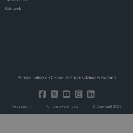
_smvc
Pamięć
Schowek
lokalna
lbx_ac_easystorage
Pamięć
sesji
dlapi_consent
Pamięć
lokalna
_uetvid
Pamięć
lokalna
_smsps
Pamięć
lokalna
lastExternalReferrer
Pamięć
lokalna
Pomysł należy do Ciebie - resztę znajdziesz w Botland
ea_lu_ts
Pamięć
lokalna
ea_gu_ts
Pamięć
lokalna
Mapa strony
Polityka prywatności
© Copyright 2026
_gcl_ls
Pamięć
lokalna
_smps
Pamięć
lokalna