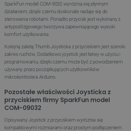
PrestaShop-[abcdef0123456789]{32}
.botland.com.pl
SparkFun model COM-9032 wyróżnia się płynnym
działaniem, dzięki czemu doskonale nadaje się do
sterowania robotami. Ponadto przycisk jest wykonany z
antypoślizgowego tworzywa zapewniającego wysoki
_lb
.botland.com.pl
komfort użytkowania.
Kolejną zaletą Thumb Joysticka z przyciskiem jest szeroki
zakres ruchów. Dodatkowo joystick jest łatwy w użyciu i
programowaniu, dzięki czemu może być z powodzeniem
używany przez początkujących użytkowników
mikrokontrolera Arduino.
Polityce prywatności Google
Pozostałe właściwości Joysticka z
przyciskiem firmy SparkFun model
VISITOR_PRIVACY_METADATA
YouTube
COM-09032
.youtube.com
Opisywany Joystick z przyciskiem wyróżnia się
kompaktowymi rozmiarami oraz prostym podłączeniem