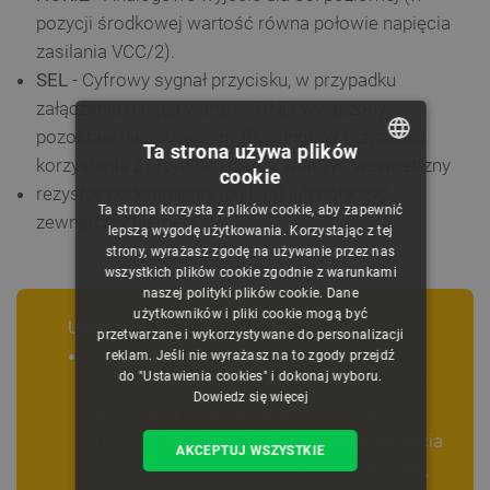
pozycji środkowej wartość równa połowie napięcia
zasilania VCC/2).
SEL
- Cyfrowy sygnał przycisku, w przypadku
załączenia osiąga wartość GND, wyłączony -
pozostaje niepodłączony (floating). W przypadku
Ta strona używa plików
korzystania z przycisku należy włączyć wewnętrzny
cookie
POLISH
rezystor podciągający (pull-up) lub dołączyć
Ta strona korzysta z plików cookie, aby zapewnić
zewnętrzny element.
CZECH
lepszą wygodę użytkowania. Korzystając z tej
strony, wyrażasz zgodę na używanie przez nas
ENGLISH
wszystkich plików cookie zgodnie z warunkami
naszej polityki plików cookie. Dane
GERMAN
użytkowników i pliki cookie mogą być
Uwaga!
przetwarzane i wykorzystywane do personalizacji
Z powodu kilkuprocentowej tolerancji
reklam. Jeśli nie wyrażasz na to zgody przejdź
do "Ustawienia cookies" i dokonaj wyboru.
rezystorów, wartość środkowa może nie
Dowiedz się więcej
być równa połowie napięcia zasilania
(VCC/2). Producent zaleca pomiar napięcia
AKCEPTUJ WSZYSTKIE
w pozycji środkowej oraz wpisanie stałej,