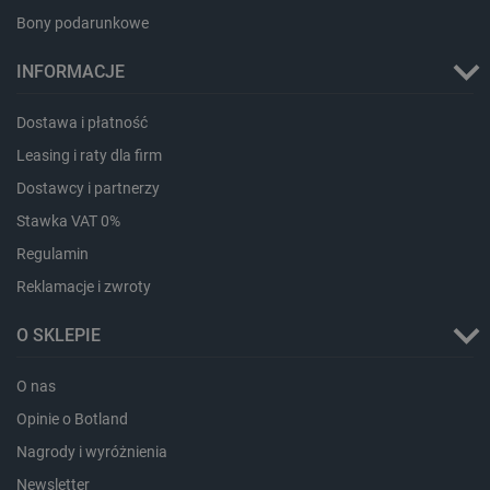
Bony podarunkowe
INFORMACJE
Dostawa i płatność
LaVisitorId_Ym90bGFuZC5sYWRlc2suY29tLw
.botland.com.pl
Leasing i raty dla firm
Dostawcy i partnerzy
Stawka VAT 0%
critCartData
botland.com.pl
Regulamin
Reklamacje i zwroty
O SKLEPIE
O nas
Opinie o Botland
critAccountId
botland.com.pl
Nagrody i wyróżnienia
Newsletter