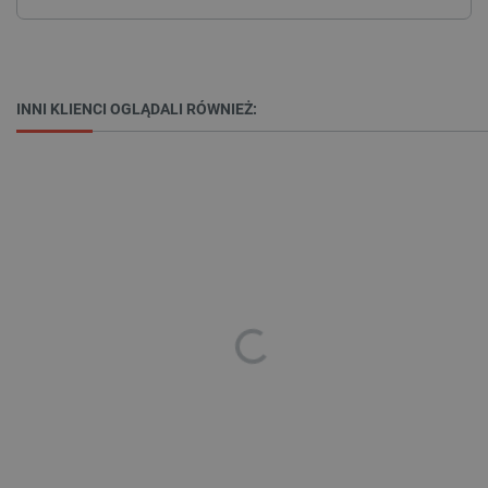
.webshopapp.com
INNI KLIENCI OGLĄDALI RÓWNIEŻ:
PHPSESSID
PHP.net
botland.com.pl