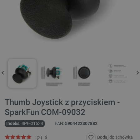
Thumb Joystick z przyciskiem -
SparkFun COM-09032
Indeks:
SPF-01634
EAN:
5904422307882
Dodaj do schowka
(
2
)
5