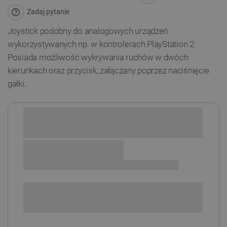
Zadaj pytanie
Joystick podobny do analogowych urządzeń
wykorzystywanych np. w kontrolerach PlayStation 2.
Posiada możliwość wykrywania ruchów w dwóch
kierunkach oraz przycisk, załączany poprzez naciśnięcie
gałki
.
Sprawdź opcje płatności i finansowania:
+
-
DODAJ DO KOSZYKA
POWIADOM O DOSTĘPNOŚCI