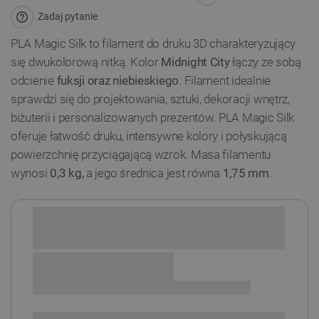
Zadaj pytanie
PLA Magic Silk to filament do druku 3D charakteryzujący
się dwukolorową nitką. Kolor
Midnight City
łączy ze sobą
odcienie
fuksji oraz niebieskiego
. Filament idealnie
sprawdzi się do projektowania, sztuki, dekoracji wnętrz,
biżuterii i personalizowanych prezentów. PLA Magic Silk
oferuje łatwość druku, intensywne kolory i połyskującą
powierzchnię przyciągającą wzrok. Masa filamentu
wynosi
0,3 kg,
a jego średnica jest równa
1,75
mm
.
Sprawdź opcje płatności i finansowania:
+