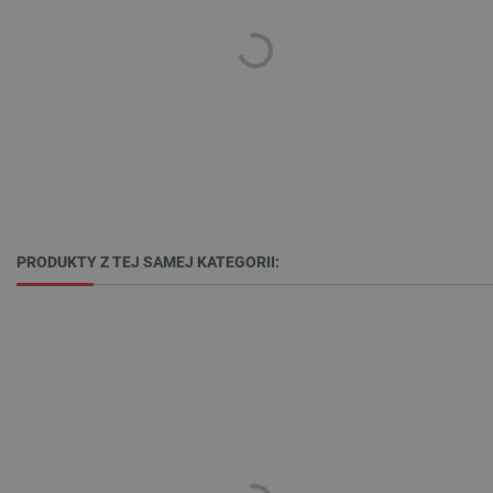
isListDisplay
botland.com.pl
_lb_ccc
.botland.com.pl
PRODUKTY Z TEJ SAMEJ KATEGORII:
critData
botland.com.pl