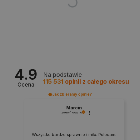
4.9
CookieScriptConsent
CookieScript
botland.com.pl
Na podstawie
115 531
opinii
z całego okresu
Ocena
Jak zbieramy opinie?
Marcin
zweryfikowano
Wszystko bardzo sprawnie i miło. Polecam.