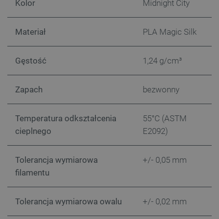
Kolor
Midnight City
Materiał
PLA Magic Silk
Gęstość
1,24 g/cm³
Zapach
bezwonny
Polityce prywatności Google
VISITOR_PRIVACY_METADATA
YouTube
Temperatura odkształcenia
55°C (ASTM
.youtube.com
cieplnego
E2092)
Tolerancja wymiarowa
+/- 0,05 mm
filamentu
Tolerancja wymiarowa owalu
+/- 0,02 mm