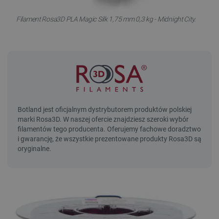
Filament Rosa3D PLA Magic Silk 1,75 mm 0,3 kg - Midnight City.