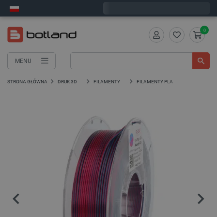
Wyślemy w piątek
0
MENU
STRONA GŁÓWNA
DRUK 3D
FILAMENTY
FILAMENTY PLA