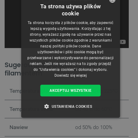
Ta strona używa plików
cookie
POLISH
Ta strona korzysta z plików cookie, aby zapewnić
CZECH
lepszą wygodę użytkowania. Korzystając z tej
strony, wyrażasz zgodę na używanie przez nas
ENGLISH
wszystkich plików cookie zgodnie z warunkami
naszej polityki plików cookie. Dane
GERMAN
użytkowników i pliki cookie mogą być
przetwarzane i wykorzystywane do personalizacji
Sugerowane parametry druku
reklam. Jeśli nie wyrażasz na to zgody przejdź
do "Ustawienia cookies" i dokonaj wyboru.
filamentem
Dowiedz się więcej
Temperatura głowicy
od 195°C do 225°C
AKCEPTUJ WSZYSTKIE
USTAWIENIA COOKIES
Temperatura stołu
od 40°C do 60°C
NIEZBĘDNE
WYDAJNOŚĆ
Nawiew
od 50% do 100%
TARGETOWANIE