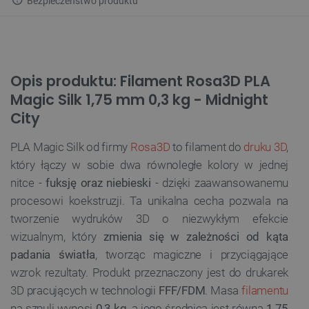
Bezpieczeństwo produktu
Opis produktu: Filament Rosa3D PLA
Magic Silk 1,75 mm 0,3 kg - Midnight
City
PLA Magic Silk od firmy
Rosa3D
to filament do
druku 3D
,
który łączy w sobie dwa równoległe kolory w jednej
nitce -
fuksję oraz niebieski
- dzięki zaawansowanemu
procesowi koekstruzji. Ta unikalna cecha pozwala na
tworzenie wydruków 3D o niezwykłym efekcie
wizualnym, który
zmienia się w zależności od kąta
padania światła
, tworząc magiczne i przyciągające
wzrok rezultaty. Produkt przeznaczony jest do drukarek
3D pracujących w technologii
FFF/FDM
. Masa
filamentu
na szpuli wynosi
0,3 kg,
a jego średnica jest równa
1,75