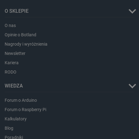
lokalna
O SKLEPIE
_uetvid
Pamięć
lokalna
_smsps
Pamięć
O nas
lokalna
Opinie o Botland
lastExternalReferrer
Pamięć
lokalna
Nagrody i wyróżnienia
ea_lu_ts
Pamięć
Newsletter
lokalna
Kariera
ea_gu_ts
Pamięć
lokalna
RODO
_gcl_ls
Pamięć
lokalna
WIEDZA
_smps
Pamięć
lokalna
Forum o Arduino
luigis.env.v2.159265-
Pamięć
182023
sesji
Forum o Raspberry Pi
_uetsid_exp
Pamięć
Kalkulatory
lokalna
Blog
_uetsid
Pamięć
lokalna
Poradniki