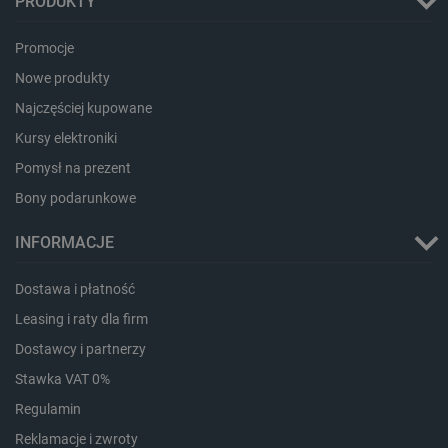
PRODUKTY
Promocje
Nowe produkty
Storage declaration
Najczęściej kupowane
Kursy elektroniki
Storage
Nazwa
Opis
type
Pomysł na prezent
_uetvid_exp
Pamięć
lokalna
Bony podarunkowe
dlapi_ucp
Pamięć
lokalna
INFORMACJE
_cltk
Pamięć
sesji
Dostawa i płatność
smforms
Pamięć
Leasing i raty dla firm
lokalna
Dostawcy i partnerzy
_smvc
Pamięć
lokalna
Stawka VAT 0%
lbx_ac_easystorage
Pamięć
Regulamin
sesji
Reklamacje i zwroty
dlapi_consent
Pamięć