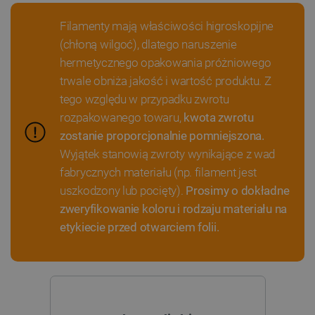
Filamenty mają właściwości higroskopijne
(chłoną wilgoć), dlatego naruszenie
hermetycznego opakowania próżniowego
PHPSESSID
PHP.net
trwale obniża jakość i wartość produktu. Z
botland.com.pl
tego względu w przypadku zwrotu
rozpakowanego towaru,
kwota zwrotu
zostanie proporcjonalnie pomniejszona.
Wyjątek stanowią zwroty wynikające z wad
fabrycznych materiału (np. filament jest
uszkodzony lub pocięty).
Prosimy o dokładne
zweryfikowanie koloru i rodzaju materiału na
etykiecie przed otwarciem folii.