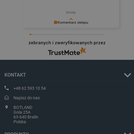
LaVisitorId_Ym90bGFuZC5sYWRlc2suY29tLw
.botland.com.pl
dzisiaj
Komentarz sklepu
critCartData
botland.com.pl
Dziękujemy za najwyższą ocenę. Cieszymy się,
że nasz sprzęt trafił w dobre ręce. Polecamy się
zebranych i zweryfikowanych przez
na przyszłość.
KONTAKT
critAccountId
botland.com.pl
+48 62 593 10 54
Napisz do nas
BOTLAND
Gola 25A
63-640 Bralin
Polska