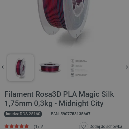
Filament Rosa3D PLA Magic Silk
1,75mm 0,3kg - Midnight City
Indeks:
ROS-25160
EAN:
5907753135667
Dodaj do schowka
(
1
)
5