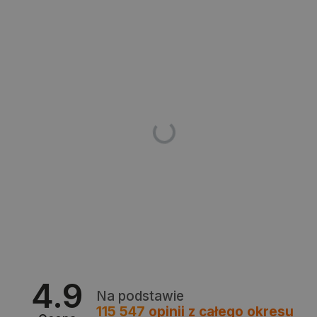
PHPSESSID
PHP.net
botland.com.pl
4.9
Na podstawie
115 547
opinii
z całego okresu