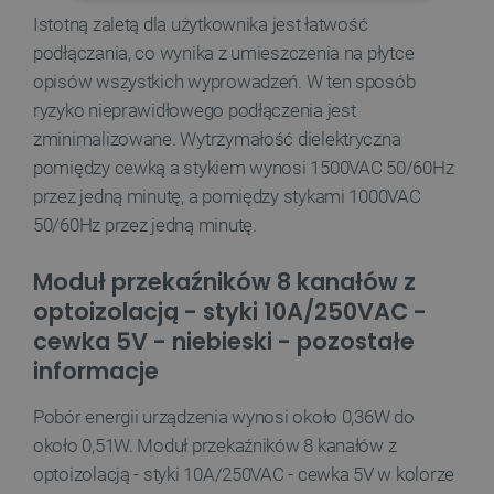
NIEZBĘDNE
WYDAJNOŚĆ
Istotną zaletą dla użytkownika jest łatwość
podłączania, co wynika z umieszczenia na płytce
TARGETOWANIE
opisów wszystkich wyprowadzeń. W ten sposób
ryzyko nieprawidłowego podłączenia jest
FUNKCJONALNOŚĆ
zminimalizowane. Wytrzymałość dielektryczna
pomiędzy cewką a stykiem wynosi 1500VAC 50/60Hz
przez jedną minutę, a pomiędzy stykami 1000VAC
Niezbędne
Wydajność
Targetowanie
50/60Hz przez jedną minutę.
Funkcjonalność
Moduł przekaźników 8 kanałów z
Niezbędne pliki cookie umożliwiają korzystanie z
podstawowych funkcji strony internetowej, takich
optoizolacją - styki 10A/250VAC -
jak logowanie użytkownika i zarządzanie kontem.
cewka 5V - niebieski - pozostałe
Bez niezbędnych plików cookie nie można
prawidłowo korzystać ze strony internetowej.
informacje
Provider /
Nazwa
Domena
Pobór energii urządzenia wynosi około 0,36W do
PrestaShop-[abcdef0123456789]{32}
.botland.com.pl
około 0,51W. Moduł przekaźników 8 kanałów z
optoizolacją - styki 10A/250VAC - cewka 5V w kolorze