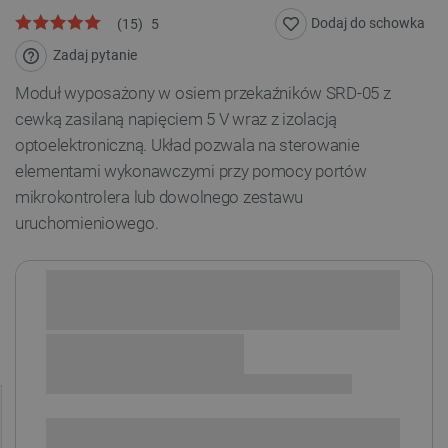
Dodaj do schowka
(
15
)
5
Zadaj pytanie
Moduł wyposażony w osiem przekaźników SRD-05 z
cewką zasilaną napięciem 5 V wraz z izolacją
optoelektroniczną.
Układ pozwala na sterowanie
elementami wykonawczymi przy pomocy portów
mikrokontrolera lub dowolnego zestawu
uruchomieniowego
.
Sprawdź opcje płatności i finansowania:
+
-
DODAJ DO KOSZYKA