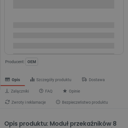
SPRAWDŹ ILOŚĆ
Dostępny
Wysyłka
24h
Dostawa
od 8,99 PLN
30 dni
na zwrot
Producent:
OEM
Opis
Szczegóły produktu
Dostawa
Załączniki
FAQ
Opinie
Zwroty i reklamacje
Bezpieczeństwo produktu
Opis produktu:
Moduł przekaźników 8