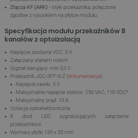
Złącza KF (ARK)
- styki przekaźnika, połączone
zgodnie z rysunkiem na płytce modułu.
Specyfikacja modułu przekaźników 8
kanałów z optoizolacją
Napięcie zasilania VCC: 5 V
Załączany stanem niskim
Sygnał sterujący: min 3,3 V
Przekaźnik JQC-3FF-S-Z (
dokumentacja
)
Napięcie cewki: 5 V
Maksymalne napięcie styków: 250 VAC, 110 VDC*
Maksymalny prąd: 10 A
Izolacja optoelektroniczna
8 diod LED sygnalizujących załączenie
przekaźników
Wymiary płytki 139 x 55 mm