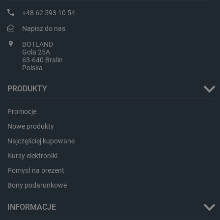
+48 62 593 10 54
Napisz do nas
BOTLAND
Gola 25A
isListDisplay
botland.com.pl
63-640 Bralin
Polska
PRODUKTY
Promocje
_lb_ccc
.botland.com.pl
Nowe produkty
Najczęściej kupowane
Kursy elektroniki
Pomysł na prezent
Bony podarunkowe
INFORMACJE