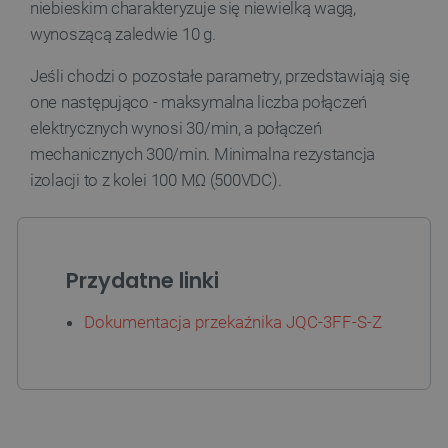
niebieskim charakteryzuje się niewielką wagą,
wynoszącą zaledwie 10 g.
_lb
.botland.com.pl
Jeśli chodzi o pozostałe parametry, przedstawiają się
one następująco - maksymalna liczba połączeń
elektrycznych wynosi 30/min, a połączeń
mechanicznych 300/min. Minimalna rezystancja
izolacji to z kolei 100 MΩ (500VDC).
Polityce prywatności Google
Przydatne linki
VISITOR_PRIVACY_METADATA
YouTube
.youtube.com
Dokumentacja przekaźnika JQC-3FF-S-Z