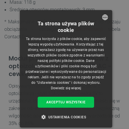
Masa: 118 g
Średnica otworów montażowych: 3 mm
* Maksymalne napięcie styków zależne jest od rodzaju
Ta strona używa plików
obciążania - szczegóły w
dokumentacji
tabela
cookie
POLISH
Contact Data.
Ta strona korzysta z plików cookie, aby zapewnić
CZECH
lepszą wygodę użytkowania. Korzystając z tej
strony, wyrażasz zgodę na używanie przez nas
ENGLISH
wszystkich plików cookie zgodnie z warunkami
Moduł przekaźników 8 kanałów z
naszej polityki plików cookie. Dane
GERMAN
optoizolacją - styki 10A/250VAC -
użytkowników i pliki cookie mogą być
cewka 5V - niebieski
przetwarzane i wykorzystywane do personalizacji
reklam. Jeśli nie wyrażasz na to zgody przejdź
do "Ustawienia cookies" i dokonaj wyboru.
Opisywany moduł przekaźników 8 kanałów z
Dowiedz się więcej
optoizolacją - styki 10A/250VAC - cewka 5V to
urządzenie, którego temperatura robocza mieści się w
AKCEPTUJ WSZYSTKIE
zakresie od -40℃ do +85℃. Jeśli chodzi o bezpieczną
wilgotność, powinna ona zawierać się w przedziale od
USTAWIENIA COOKIES
35% do 85%.