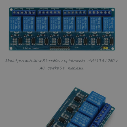
Moduł przekaźników 8 kanałów z optoizolacją - styki 10 A / 250 V
AC - cewka 5 V - niebieski.