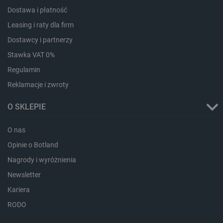
Dostawa i płatność
critData
botland.com.pl
Leasing i raty dla firm
Dostawcy i partnerzy
Stawka VAT 0%
Regulamin
Reklamacje i zwroty
O SKLEPIE
O nas
CookieScriptConsent
CookieScript
Opinie o Botland
botland.com.pl
Nagrody i wyróżnienia
Newsletter
Kariera
RODO