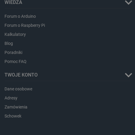
WIEDZA
Forum o Arduino
LaVisitorId_Ym90bGFuZC5sYWRlc2suY29tLw
.botland.com.pl
Forum o Raspberry Pi
Kalkulatory
Blog
critCartData
botland.com.pl
Poradniki
Pomoc FAQ
TWOJE KONTO
Dane osobowe
Adresy
critAccountId
botland.com.pl
Zamówienia
Schowek