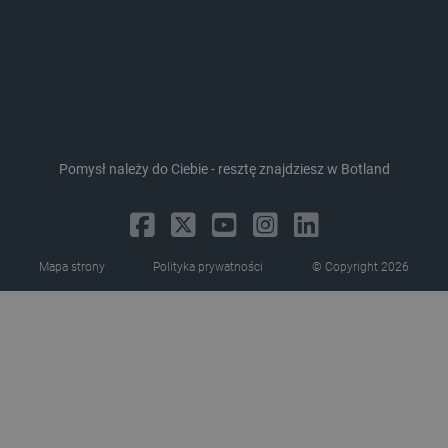
Storage declaration
Pomysł należy do Ciebie - resztę znajdziesz w Botland
Storage
Nazwa
Opis
type
_uetvid_exp
Pamięć
lokalna
Mapa strony
Polityka prywatności
© Copyright 2026
dlapi_ucp
Pamięć
lokalna
_cltk
Pamięć
sesji
smforms
Pamięć
lokalna
_smvc
Pamięć
lokalna