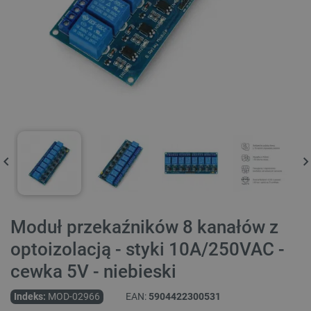
Moduł przekaźników 8 kanałów z
optoizolacją - styki 10A/250VAC -
cewka 5V - niebieski
Indeks:
MOD-02966
EAN:
5904422300531