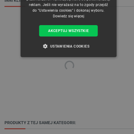
INNI KLIENCI OGLĄDALI RÓWNIEŻ:
reklam. Jeśli nie wyrażasz na to zgody przejdź
do "Ustawienia cookies" i dokonaj wyboru.
Dowiedz się więcej
AKCEPTUJ WSZYSTKIE
USTAWIENIA COOKIES
NIEZBĘDNE
WYDAJNOŚĆ
TARGETOWANIE
FUNKCJONALNOŚĆ
Niezbędne
Wydajność
Targetowanie
PRODUKTY Z TEJ SAMEJ KATEGORII:
Funkcjonalność