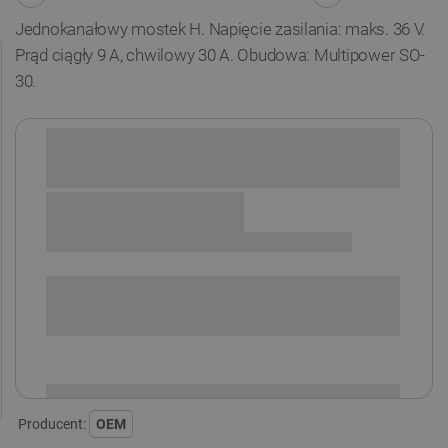
Jednokanałowy mostek H. Napięcie zasilania: maks. 36 V.
Prąd ciągły 9 A, chwilowy 30 A. Obudowa: Multipower SO-
30.
Sprawdź opcje płatności i finansowania:
SPRAWDŹ ILOŚĆ
i
Niedostępny
Produkt wycofany
Producent:
OEM