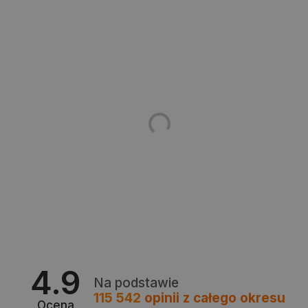
Niezbędne pliki cookie umożliwiają korzystanie z
podstawowych funkcji strony internetowej, takich
jak logowanie użytkownika i zarządzanie kontem.
Bez niezbędnych plików cookie nie można
prawidłowo korzystać ze strony internetowej.
Provider /
Nazwa
Domena
PrestaShop-[abcdef0123456789]{32}
.botland.com.pl
_lb
.botland.com.pl
4.9
Na podstawie
115 542
opinii
z całego okresu
Ocena
Polityce prywatności Google