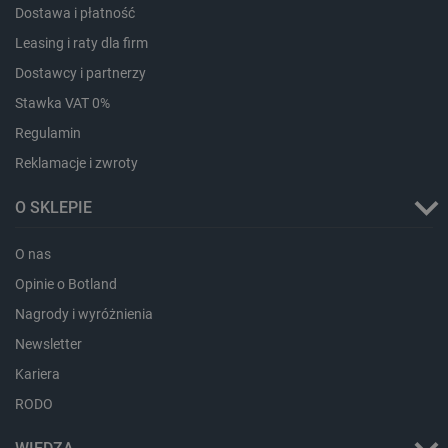
Dostawa i płatność
Leasing i raty dla firm
Dostawcy i partnerzy
Stawka VAT 0%
Regulamin
Reklamacje i zwroty
O SKLEPIE
O nas
Opinie o Botland
_smvs
.botland.com.pl
Nagrody i wyróżnienia
Newsletter
Kariera
LaSID
Quality Unit LLC
RODO
botland.com.pl