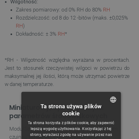
Wilgotność
:
Zakres pomiarowy: od 0% RH do 80%
RH
Rozdzielczość: od 8 do 12 -bitów (maks. ±0,025%
RH
)
Dokładność: ± 3%
RH
*
*RH - Wilgotność względna wyrażana w procentach.
Jest to stosunek rzeczywistej wilgoci w powietrzu do
maksymalnej jej ilości, którą może utrzymać powietrze
w danej temperaturze.
Ta strona używa plików
Miniaturowy, cyfrowy czujnik
cookie
parametrów środowiskowych
POLISH
Ta strona korzysta z plików cookie, aby zapewnić
CZECH
Moduł SparkFun SEN-13763 bazuje na cyfrowym
lepszą wygodę użytkowania. Korzystając z tej
strony, wyrażasz zgodę na używanie przez nas
czujniku temperatury i wilgotności Si7021 z
ENGLISH