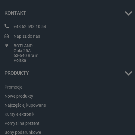
KONTAKT
_lb_ccc
.botland.com.pl
+48 62 593 10 54
Napisz do nas
BOTLAND
Gola 25A
63-640 Bralin
Polska
PRODUKTY
Promocje
critData
botland.com.pl
Nowe produkty
Najczęściej kupowane
Kursy elektroniki
Pomysł na prezent
Bony podarunkowe