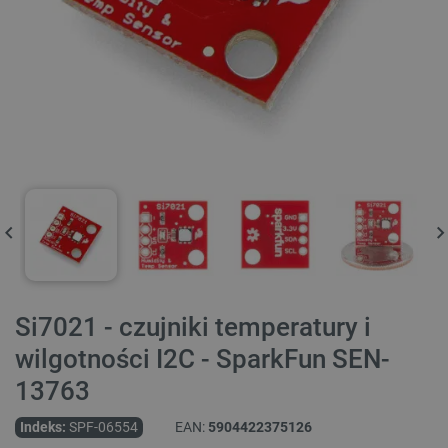
Si7021 - czujniki temperatury i
wilgotności I2C - SparkFun SEN-
13763
Indeks:
SPF-06554
EAN:
5904422375126