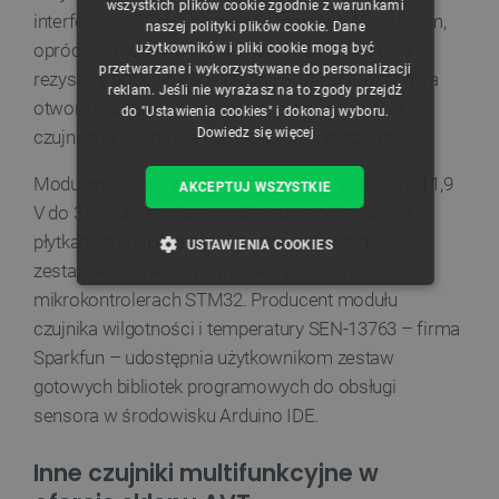
wszystkich plików cookie zgodnie z warunkami
interfejsem I2C. Na płytce o wymiarach 15 x 15 mm,
naszej polityki plików cookie. Dane
GERMAN
oprócz samego sensora, znalazły się także dwa
użytkowników i pliki cookie mogą być
przetwarzane i wykorzystywane do personalizacji
rezystory podciągające dla linii SDA i SCL oraz dwa
reklam. Jeśli nie wyrażasz na to zgody przejdź
otwory montażowe, ułatwiające zamocowanie
do "Ustawienia cookies" i dokonaj wyboru.
Dowiedz się więcej
czujnika w obudowie docelowego urządzenia.
Moduł może być zasilany napięciem z zakresu od 1,9
AKCEPTUJ WSZYSTKIE
V do 3,6 V, dlatego bez problemu współpracuje z
płytkami z serii Arduino,
Raspberry Pi
, czy też
USTAWIENIA COOKIES
zestawami ewaluacyjnymi bazującymi na
NIEZBĘDNE
WYDAJNOŚĆ
mikrokontrolerach STM32. Producent modułu
czujnika wilgotności i temperatury SEN-13763 – firma
TARGETOWANIE
Sparkfun – udostępnia użytkownikom zestaw
gotowych bibliotek programowych do obsługi
FUNKCJONALNOŚĆ
sensora w środowisku Arduino IDE.
Inne czujniki multifunkcyjne w