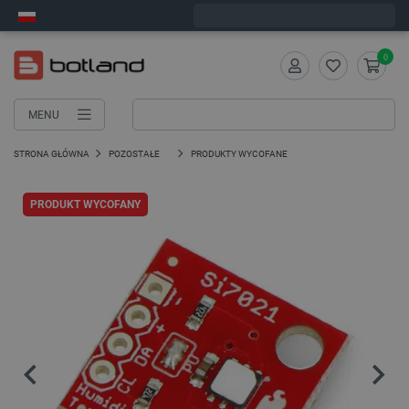
Zamów w ciągu:
6
:
07
:
25
, a wyślemy dziś!
0
MENU
STRONA GŁÓWNA
POZOSTAŁE
PRODUKTY WYCOFANE
PRODUKT WYCOFANY