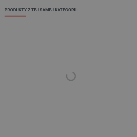
PRODUKTY Z TEJ SAMEJ KATEGORII:
_smvs
.botland.com.pl