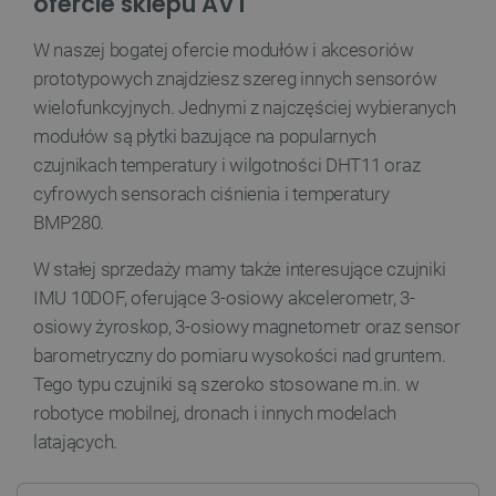
ofercie sklepu AVT
Niezbędne
Wydajność
Targetowanie
Funkcjonalność
W naszej bogatej ofercie modułów i akcesoriów
prototypowych znajdziesz szereg innych sensorów
Niezbędne pliki cookie umożliwiają korzystanie z
podstawowych funkcji strony internetowej, takich
wielofunkcyjnych. Jednymi z najczęściej wybieranych
jak logowanie użytkownika i zarządzanie kontem.
Bez niezbędnych plików cookie nie można
modułów są płytki bazujące na popularnych
prawidłowo korzystać ze strony internetowej.
czujnikach temperatury i wilgotności DHT11 oraz
Provider /
Nazwa
cyfrowych sensorach ciśnienia i temperatury
Domena
BMP280.
PrestaShop-[abcdef0123456789]{32}
.botland.com.pl
W stałej sprzedaży mamy także interesujące czujniki
IMU 10DOF, oferujące 3-osiowy akcelerometr, 3-
osiowy żyroskop, 3-osiowy magnetometr oraz sensor
_lb
.botland.com.pl
barometryczny do pomiaru wysokości nad gruntem.
Tego typu czujniki są szeroko stosowane m.in. w
robotyce mobilnej, dronach i innych modelach
latających.