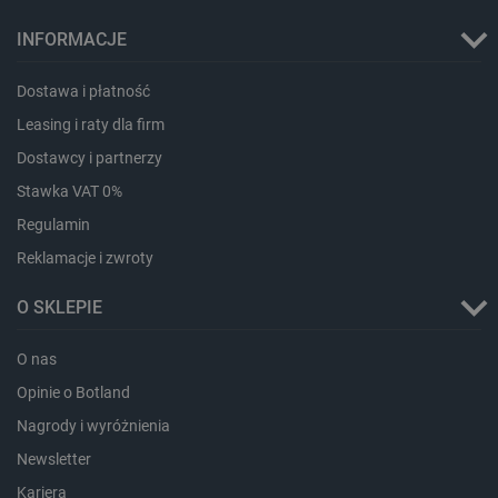
INFORMACJE
Dostawa i płatność
CookieScriptConsent
CookieScript
botland.com.pl
Leasing i raty dla firm
Dostawcy i partnerzy
Stawka VAT 0%
Regulamin
Reklamacje i zwroty
O SKLEPIE
O nas
LaVisitorId_Ym90bGFuZC5sYWRlc2suY29tLw
.botland.com.pl
Opinie o Botland
Nagrody i wyróżnienia
Newsletter
critCartData
botland.com.pl
Kariera