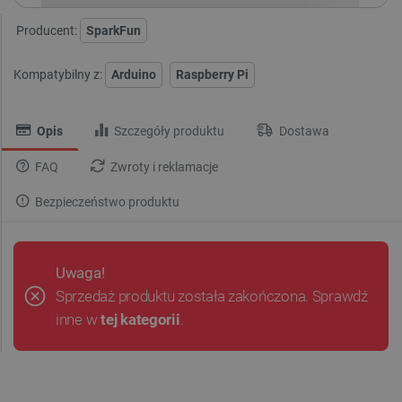
Producent:
SparkFun
Kompatybilny z:
Arduino
Raspberry Pi
Opis
Szczegóły produktu
Dostawa
FAQ
Zwroty i reklamacje
Bezpieczeństwo produktu
Uwaga!
Sprzedaż produktu została zakończona. Sprawdź
inne w
tej kategorii
.