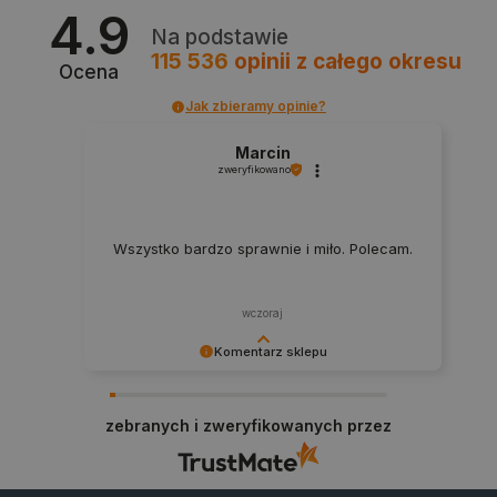
4.9
LaSID
Quality Unit LLC
Na podstawie
botland.com.pl
115 536
opinii
z całego okresu
Ocena
Jak zbieramy opinie?
Marcin
__cf_bm
Cloudflare Inc.
zweryfikowano
.bambulab.com
Wszystko bardzo sprawnie i miło. Polecam.
wczoraj
Komentarz sklepu
Dziękujemy za najwyższą ocenę. Cieszymy się,
że nasz sprzęt trafił w dobre ręce. Polecamy się
isListDisplay
botland.com.pl
zebranych i zweryfikowanych przez
na przyszłość.