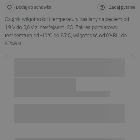
Zadaj pytanie
Dodaj do schowka
Czujnik wilgotności i temperatury zasilany napięciem od
1,9 V do 3,6 V z interfejsem I2C. Zakres pomiarowy:
temperatura od -10°C do 85°C, wilgotność od 0%RH do
80%RH.
Sprawdź opcje płatności i finansowania:
SPRAWDŹ ILOŚĆ
i
Niedostępny
Produkt wycofany