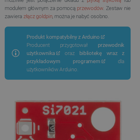
możliwe jest połączenie układu z
płytką stykową
lub
modułem głównym za pomocą
przewodów
. Zestaw nie
zawiera
złącz goldpin
, można je nabyć osobno.
Produkt kompatybilny z
Arduino
Producent przygotował
przewodnik
użytkownika
oraz
bibliotekę wraz z
przykładowym programem
dla
użytkowników Arduino.