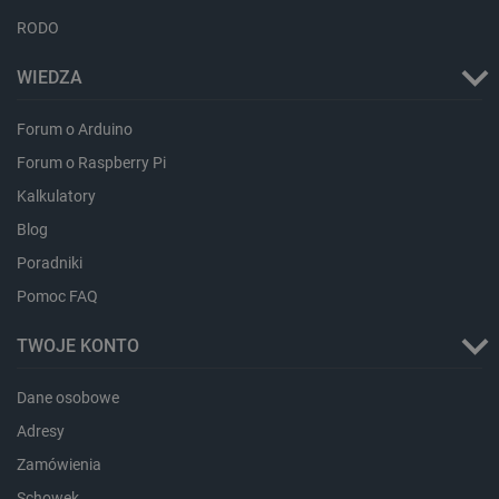
RODO
WIEDZA
Forum o Arduino
Forum o Raspberry Pi
critAccountId
botland.com.pl
Kalkulatory
Blog
Poradniki
Pomoc FAQ
TWOJE KONTO
Dane osobowe
Adresy
Zamówienia
Storage declaration
Schowek