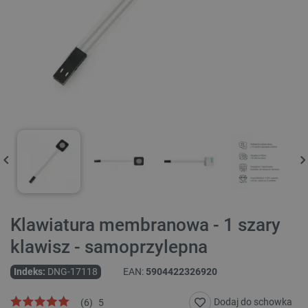
Klawiatura membranowa - 1 szary
klawisz - samoprzylepna
Indeks:
DNG-17118
EAN:
5904422326920
Dodaj do schowka
(
6
)
5