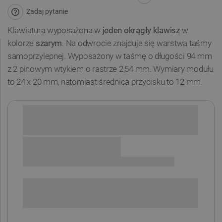
Zadaj pytanie
Klawiatura wyposażona w
jeden okrągły klawisz
w
kolorze
szarym
. Na odwrocie znajduje się warstwa taśmy
samoprzylepnej. Wyposażony w taśmę o długości 94 mm
z 2 pinowym wtykiem o rastrze 2,54 mm. Wymiary modułu
to 24 x 20 mm, natomiast średnica przycisku to 12 mm.
Sprawdź opcje płatności i finansowania:
+
-
DODAJ DO KOSZYKA
SPRAWDŹ ILOŚĆ