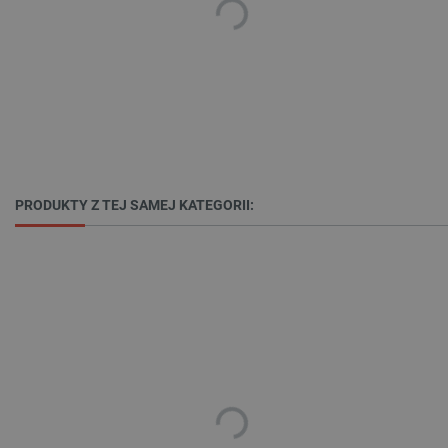
Niezbędne
Wydajność
Targetowanie
Funkcjonalność
Niezbędne pliki cookie umożliwiają korzystanie z
podstawowych funkcji strony internetowej, takich
jak logowanie użytkownika i zarządzanie kontem.
Bez niezbędnych plików cookie nie można
prawidłowo korzystać ze strony internetowej.
PRODUKTY Z TEJ SAMEJ KATEGORII:
Provider /
Nazwa
Domena
PrestaShop-[abcdef0123456789]{32}
.botland.com.pl
_lb
.botland.com.pl