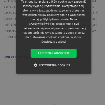
Oferowana jednoprzyciskowa klawiatura membranowa
Ta strona korzysta z plików cookie, aby zapewnić
CZECH
świetnie się sprawdzi przy wykonywaniu prototypów, a
lepszą wygodę użytkowania. Korzystając z tej
strony, wyrażasz zgodę na używanie przez nas
także narzędzi do prowadzenia testów funkcjonalnych. Za
ENGLISH
wszystkich plików cookie zgodnie z warunkami
pośrednictwem tego przycisku, możemy testować m.in.
naszej polityki plików cookie. Dane
GERMAN
użytkowników i pliki cookie mogą być
mikrokontrolery i rozbudowane sieci układów logicznych
przetwarzane i wykorzystywane do personalizacji
poprzez podawanie za jego pomocą krótkich impulsów
reklam. Jeśli nie wyrażasz na to zgody przejdź
stanu niskiego lub wysokiego.
do "Ustawienia cookies" i dokonaj wyboru.
Dowiedz się więcej
AKCEPTUJ WSZYSTKIE
INNI KLIENCI OGLĄDALI RÓWNIEŻ:
USTAWIENIA COOKIES
NIEZBĘDNE
WYDAJNOŚĆ
TARGETOWANIE
FUNKCJONALNOŚĆ