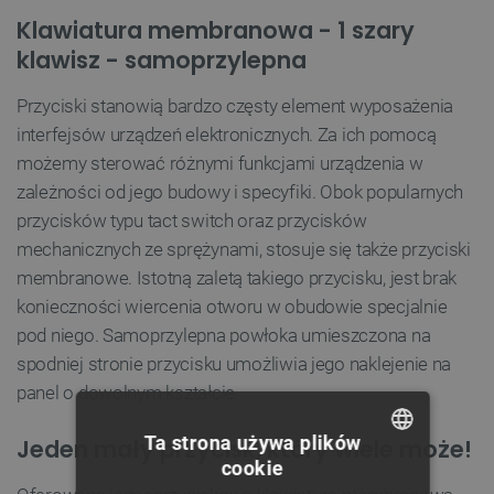
Klawiatura membranowa - 1 szary
klawisz - samoprzylepna
Przyciski stanowią bardzo częsty element wyposażenia
interfejsów urządzeń elektronicznych. Za ich pomocą
możemy sterować różnymi funkcjami urządzenia w
zależności od jego budowy i specyfiki. Obok popularnych
przycisków typu tact switch oraz przycisków
mechanicznych ze sprężynami, stosuje się także przyciski
membranowe. Istotną zaletą takiego przycisku, jest brak
konieczności wiercenia otworu w obudowie specjalnie
pod niego. Samoprzylepna powłoka umieszczona na
spodniej stronie przycisku umożliwia jego naklejenie na
panel o dowolnym kształcie.
Ta strona używa plików
Jeden mały przycisk, który wiele może!
cookie
POLISH