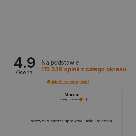
Polityce prywatności Google
VISITOR_PRIVACY_METADATA
YouTube
4.9
.youtube.com
Na podstawie
115 538
opinii
z całego okresu
Ocena
Jak zbieramy opinie?
Marcin
zweryfikowano
Wszystko bardzo sprawnie i miło. Polecam.