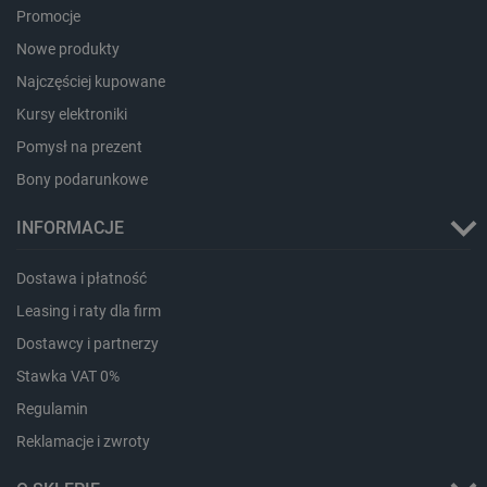
Promocje
PHPSESSID
PHP.net
Nowe produkty
botland.com.pl
Najczęściej kupowane
Kursy elektroniki
Pomysł na prezent
Bony podarunkowe
INFORMACJE
Dostawa i płatność
Leasing i raty dla firm
Dostawcy i partnerzy
Stawka VAT 0%
Regulamin
Reklamacje i zwroty
_smvs
.botland.com.pl