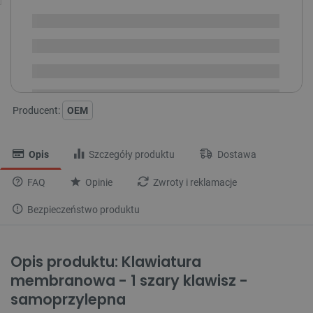
Dostępny
Wysyłka
24h
Dostawa
od 8,99 PLN
30 dni
na zwrot
Producent:
OEM
Opis
Szczegóły produktu
Dostawa
FAQ
Opinie
Zwroty i reklamacje
Bezpieczeństwo produktu
Opis produktu: Klawiatura
membranowa - 1 szary klawisz -
samoprzylepna