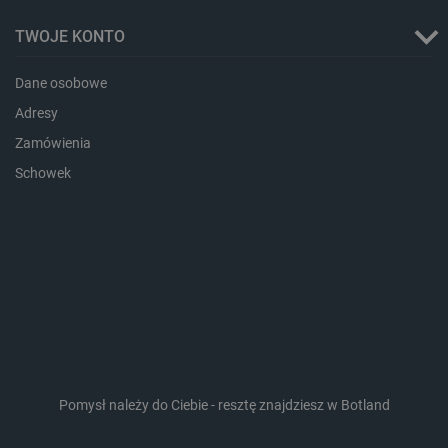
TWOJE KONTO
Dane osobowe
_lb_ccc
.botland.com.pl
Adresy
Zamówienia
Schowek
critData
botland.com.pl
Pomysł należy do Ciebie - resztę znajdziesz w Botland